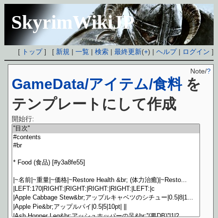
SkyrimWikiJP
[
トップ
] [
新規
|
一覧
|
検索
|
最終更新
(
+
) |
ヘルプ
|
ログイン
]
Note/
?
GameData/アイテム/食料
を
テンプレートにして作成
開始行: