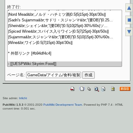
▲
終了行:
■
▼
ページ名:
Site admin:
Irrlicht
PukiWiki 1.5.3
© 2001-2020
PukiWiki Development Team
. Powered by PHP 7.4 : HTML
convert time: 0.001 sec.