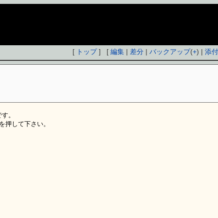
[
トップ
] [
編集
|
差分
|
バックアップ
(
+
) |
添