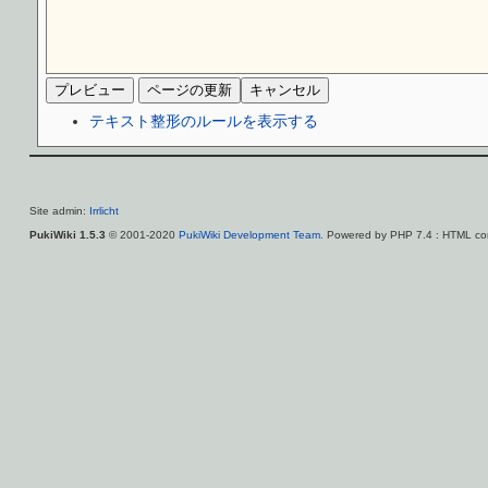
テキスト整形のルールを表示する
Site admin:
Irrlicht
PukiWiki 1.5.3
© 2001-2020
PukiWiki Development Team
. Powered by PHP 7.4 : HTML con