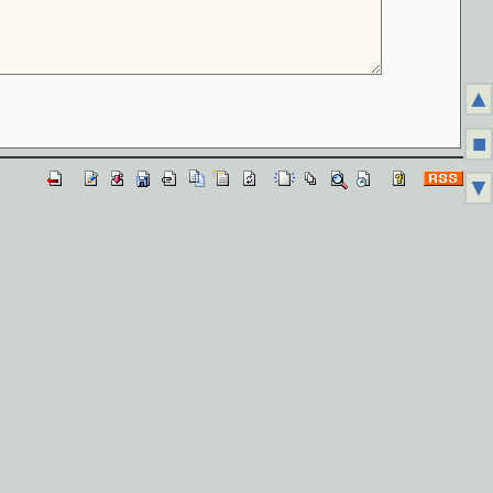
▲
■
▼