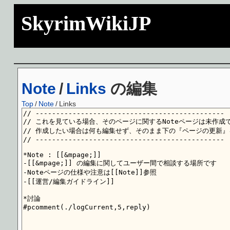
SkyrimWikiJP
Note
/
Links
の編集
Top
/
Note
/
Links