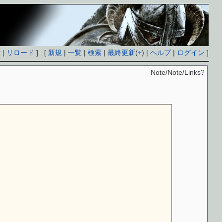
付
|
リロード
] [
新規
|
一覧
|
検索
|
最終更新
(
+
) |
ヘルプ
|
ログイン
]
Note/Note/Links
?