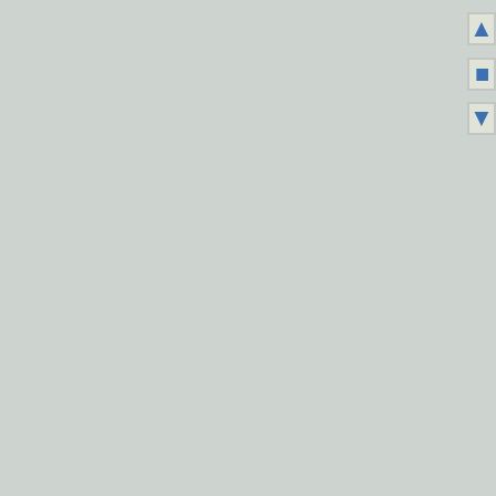
▲
■
▼