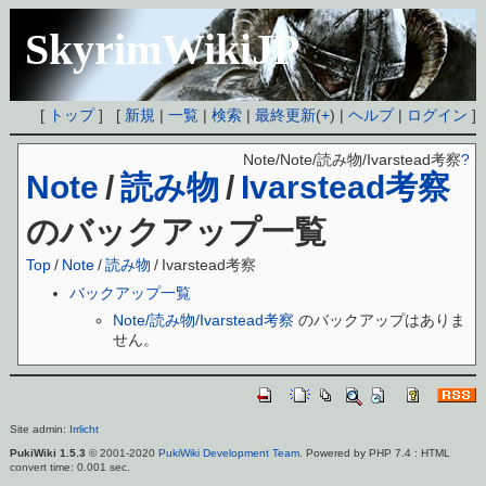
SkyrimWikiJP
[
トップ
] [
新規
|
一覧
|
検索
|
最終更新
(
+
) |
ヘルプ
|
ログイン
]
Note/Note/読み物/Ivarstead考察
?
Note
/
読み物
/
Ivarstead考察
のバックアップ一覧
Top
/
Note
/
読み物
/
Ivarstead考察
バックアップ一覧
Note/読み物/Ivarstead考察
のバックアップはありま
せん。
Site admin:
Irrlicht
PukiWiki 1.5.3
© 2001-2020
PukiWiki Development Team
. Powered by PHP 7.4 : HTML
convert time: 0.001 sec.