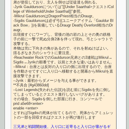
弟が使役しており、主人を倒せば従徒達も倒れる。

-Jyrik Gauldursonについては"[[Under Saarthal>クエスト/Col
lege of Winterhold/Under Saarthal]]"参照。

-Mikrul GauldursonはDragonPriest相当のDraugr。

-Sigdis Gauldursonは必ず弓((ユニークアイテム「Gauldur Bl
ack Bow」))を装備しているDraugr Deathj Overlord相当のDr
augr。

出現後すぐにワープし、背後の池の岩の上とその奥の鉄格
子の前に一撃で死ぬ分身2体を伴って現れ、弓とシャウトで
攻撃する。

本物は兜に下向きの角があるので、それを射ぬけばよい。
揺るぎなき力のシャウトに要注意。

-Reachwater RockでのGauldurson兄弟との3連戦はMikrul→
Sigdis→Jyrikの順番です。以前と大きな違いはありません。

--Mikrul：台座とは反対の入り口の側に出現するので、台座
を作動させてすぐに入り口へ移動すると開幕からMikrulを直
接攻撃できます。

--Jyrik：最初からダメージを与える事ができます。

**不具合 [#g43860dd]

--Lost Legends(失われた伝説)を読む前にSigdisを先に倒し
てしまっているとクエスト進行しないバグがあります。

その場合、Sigdisを倒した部屋に行き、コンソールで

prid a5e68<enter>

enable <enter>

とすればSigdisの死体が出てくるので、死体からアミュレッ
三兄弟と戦闘開始後、入り口に近寄ると入り口が塞がるギ