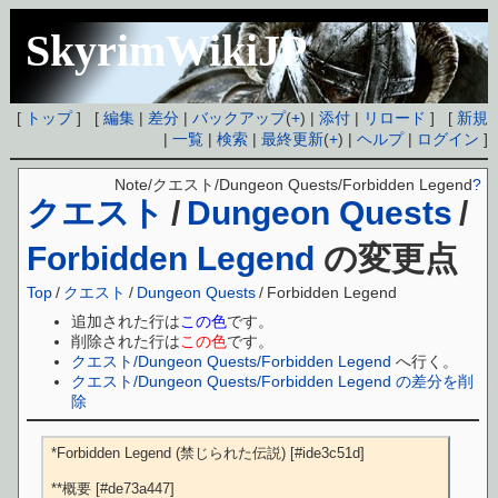
SkyrimWikiJP
[
トップ
] [
編集
|
差分
|
バックアップ
(
+
) |
添付
|
リロード
] [
新規
|
一覧
|
検索
|
最終更新
(
+
) |
ヘルプ
|
ログイン
]
Note/クエスト/Dungeon Quests/Forbidden Legend
?
クエスト
/
Dungeon Quests
/
Forbidden Legend
の変更点
Top
/
クエスト
/
Dungeon Quests
/
Forbidden Legend
追加された行は
この色
です。
削除された行は
この色
です。
クエスト/Dungeon Quests/Forbidden Legend
へ行く。
クエスト/Dungeon Quests/Forbidden Legend の差分を削
除
*Forbidden Legend (禁じられた伝説) [#ide3c51d]

**概要 [#de73a447]
