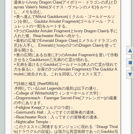
遺体からIvory Dragon Claw(アイボリー・ドラゴンの爪)とD
aynas Valen's Note(ダイナス・ヴァレンのメモ)をルート
し、メモを読む。

+奥へ進んでMikrul Gauldurson(ミクルル・ゴールドールソ
ン)を倒し、Gauldur Amulet Fragment(ゴールドール・アミ
ュレットの一部)をルートする。

+3つのGauldur Amulet FragmentとIvory Dragon Clawを手に
入れた後、Reachwater Rockへ向かう。

+最初の広場でEmerald Dragon Claw(エメラルドドラゴンの
爪)を入手し、EmeraldとIvoryの2つのDragon Clawを使って
▲
扉を開ける。

+奥の広間にある台座に3つのAmulet Fragmentを置いて作動
させるとGauldurson三兄弟の亡霊が現れる。

■
+兄弟を退けるとGauldur(ゴールドール)本人の亡霊が現れて
力を振るい、台座の3つのAmulet FragmentがThe Gauldur A
▼
muletに統合される。これを回収してクエスト完了。

**詳細と補足 [#wef080cb]

-判明しているLost Legendsの場所は以下の通り。

--College of Winterhold(ウィンターホールド大学)：

--Dragonsreach：Farengar Secret-Fire(ファレンガー)の蔵書
の中にあります。

--Fellglow Keep(フェルグロウ砦)：

--Geirmund's Hall：入ってすぐの冒険者の遺体。

--Reachwater Rock：入ってすぐの冒険者の遺体。

--Nightcaller Temple：

-このクエストに関連するダンジョンに現れる「Draugr Thral
ls(ドラウグルの従徒)」は強力な死霊術師であったGauldur兄