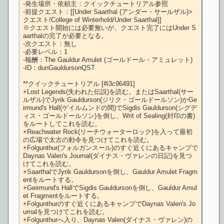
-発生場所・依頼主：クイックチュートリアル参照

-前提クエスト：[[Under Saarthal (アンダー・サールザル)>
クエスト/College of Winterhold/Under Saarthal]]

※クエスト開始には必要無いが、クエスト完了にはUnder S
aarthalの完了が必要となる。

-次クエスト：無し

-必要レベル：1

-報酬：The Gauldur Amulet (ゴールドール・アミュレット)

-ID：dunGauldursonQST

**クイックチュートリアル [#i3c96491]

+Lost Legends(失われた伝説)を読む。またはSaarthal(サー
ルザル)でJyrik Gauldurson(ジリク・ゴールドールソン)かGe
irmund's Hall(ゲイルムンドの間)でSigdis Gauldurson(シグデ
ィス・ゴールドールソン)を倒し、Writ of Sealing(封印の書)
をルートしてこれを読む。

+Reachwater Rock(リーチウォーターロック)を入って最初
の広場で太古の勅令を見つけてこれを読む。

+Folgunthur(フォルガンスール)のすぐ近くにあるキャンプで
Daynas Valen's Journal(ダイナス・ヴァレンの日記)を見つ
けてこれを読む。

+SaarthalでJyrik Gauldursonを倒し、Gauldur Amulet Fragm
entをルートする。

+Geirmund's HallでSigdis Gauldursonを倒し、Gauldur Amul
et Fragmentをルートする。

+Folgunthurのすぐ近くにあるキャンプでDaynas Valen's Jo
urnalを見つけてこれを読む。

+Folgunthurへ入り、Daynas Valen(ダイナス・ヴァレン)の