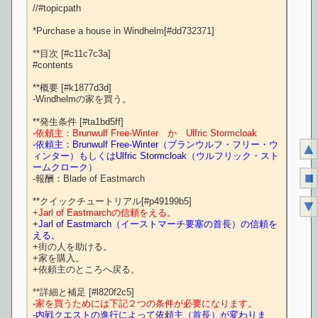
//#topicpath

*Purchase a house in Windhelm[#dd732371]

**目次 [#c11c7c3a]

#contents

**概要 [#k1877d3d]

-Windhelmの家を買う。

-依頼主：Brunwulf Free-Winter　か　Ulfric Stormcloak
-依頼主：Brunwulf Free-Winter（ブランウルフ・フリー・ウ
▲
ィンター）もしくはUlfric Stormcloak（ウルフリック・スト
ームクローク）
■
-報酬：Blade of Eastmarch

▼
+Jarl of Eastmarchの信頼をえる。
+Jarl of Eastmarch（イーストマーチ要塞の首長）の信頼を
える。
+街の人を助ける。

+家を購入。

+依頼主のところへ戻る。

-家を買うためには下記２つの条件が必要になります。
-内戦クエストの進行によって依頼主（首長）が変わりま