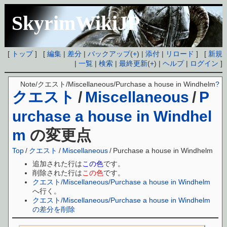
SkyrimWikiJP
[
トップ
] [
編集
|
差分
|
バックアップ
(
+
) |
添付
|
リロード
] [
新規
|
一覧
|
検索
|
最終更新
(
+
) |
ヘルプ
|
ログイン
]
Note/クエスト/Miscellaneous/Purchase a house in Windhelm
?
クエスト
/
Miscellaneous
/
P
urchase a house in Windhel
m
の変更点
Top
/
クエスト
/
Miscellaneous
/
Purchase a house in Windhelm
追加された行は
この色
です。
削除された行は
この色
です。
クエスト/Miscellaneous/Purchase a house in Windhelm
へ行く。
クエスト/Miscellaneous/Purchase a house in Windhelm
の差分を削除