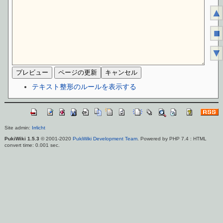
▲
■
▼
テキスト整形のルールを表示する
Site admin:
Irrlicht
PukiWiki 1.5.3
© 2001-2020
PukiWiki Development Team
. Powered by PHP 7.4 : HTML
convert time: 0.001 sec.