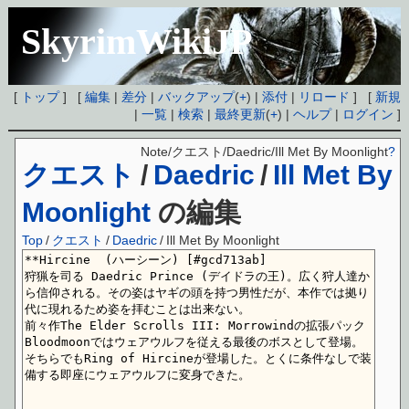
SkyrimWikiJP
[
トップ
] [
編集
|
差分
|
バックアップ
(
+
) |
添付
|
リロード
] [
新規
|
一覧
|
検索
|
最終更新
(
+
) |
ヘルプ
|
ログイン
]
Note/クエスト/Daedric/Ill Met By Moonlight
?
クエスト
/
Daedric
/
Ill Met By
Moonlight
の編集
Top
/
クエスト
/
Daedric
/
Ill Met By Moonlight