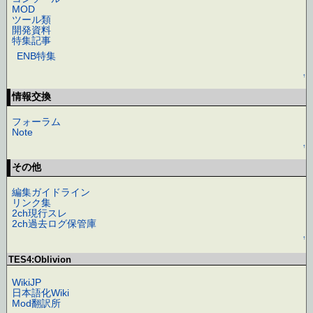
MOD
ツール類
開発資料
特集記事
ENB特集
↑
情報交換
フォーラム
Note
↑
その他
編集ガイドライン
リンク集
2ch現行スレ
2ch過去ログ保管庫
↑
TES4:Oblivion
WikiJP
日本語化Wiki
Mod翻訳所