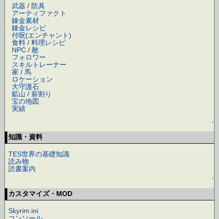
武器
/
防具
アーティファクト
錬金素材
錬金レシピ
付呪(エンチャント)
食料
/
料理レシピ
NPC
/
敵
フォロワー
スキルトレーナー
家
/
馬
ロケーション
大守護石
鉱山
/
薪割り
宝の地図
実績
↑
知識・資料
TES世界の基礎知識
読み物
読書案内
↑
カスタマイズ・MOD
Skyrim.ini
コンソール