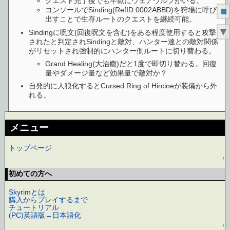
クエスト完了後でも牢獄にウェアウルフがいる。
■
コンソールでSinding(RefID:0002ABBD)を狩場に呼び
出すことで生存ルートのクエストを継続可能。
▼
Sindingに呪文(回復呪文を含む)をある程度使用すると攻撃
されたと判定されSindingと敵対、ハンター達との敵対関係
がリセットされ強制的にハンター側ルートに切り替わる。
Grand Healing(大治癒)だと1度で即切り替わる。回復
量やダメージ量など効果量で敵対か？
自発的に人狼化するとCursed Ring of Hircineが装備から外
れる。
メニュー
トップページ
↑
初めての方へ
Skyrimとは
購入からプレイするまで
チュートリアル
(PC)英語版→日本語化
↑