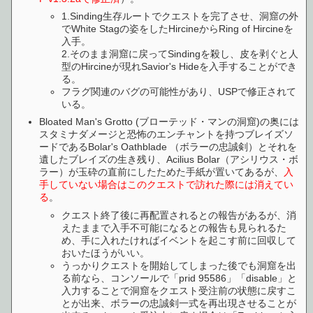
1.Sinding生存ルートでクエストを完了させ、洞窟の外
でWhite Stagの姿をしたHircineからRing of Hircineを
入手。
2.そのまま洞窟に戻ってSindingを殺し、皮を剥ぐと人
型のHircineが現れSavior's Hideを入手することができ
る。
フラグ関連のバグの可能性があり、USPで修正されて
いる。
Bloated Man's Grotto (ブローテッド・マンの洞窟)の奥には
スタミナダメージと恐怖のエンチャントを持つブレイズソ
ードであるBolar's Oathblade （ボラーの忠誠剣）とそれを
遺したブレイズの生き残り、Acilius Bolar（アシリウス・ボ
ラー）が玉砕の直前にしたためた手紙が置いてあるが、
入
手していない場合はこのクエストで訪れた際には消えてい
る
。
クエスト終了後に再配置されるとの報告があるが、消
えたままで入手不可能になるとの報告も見られるた
め、手に入れたければイベントを起こす前に回収して
おいたほうがいい。
うっかりクエストを開始してしまった後でも洞窟を出
る前なら、コンソールで「prid 95586」「disable」と
入力することで洞窟をクエスト受注前の状態に戻すこ
とが出来、ボラーの忠誠剣一式を再出現させることが