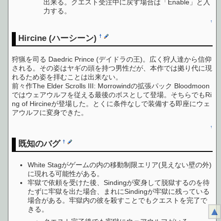
出来る。クエスト受注中に戻す場合は「Enable」と入
力する。
↑
Hircine (ハーシーン)
†
狩猟を司る Daedric Prince (デイドラの王)。広く狩人達から信仰
される。その姿はヤギの頭を持つ男性だが、本作では拠り代に現
れるため姿を拝むことは出来ない。
前々作The Elder Scrolls III: Morrowindの拡張パック Bloodmoon
ではウェアウルフを従える最後のボスとして登場。そちらでもRi
ng of Hircineが登場した。とくに条件なしで装備する即座にウェ
アウルフに変身できた。
↑
既知のバグ
†
White Stagがゲームの内の移動制限エリア(見えない壁の外)
に現れる可能性がある。
牢獄で依頼を受けた後、Sindingが変身して脱獄するのを待
たずに牢獄を出た場合、まれにSindingが牢獄に残っている
場合がある。牢獄内の彼を殺すことでもクエストを完了で
▲
きる。