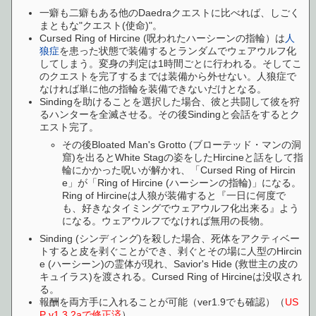
一癖も二癖もある他のDaedraクエストに比べれば、しごく
まともな"クエスト(使命)"。
Cursed Ring of Hircine (呪われたハーシーンの指輪）は
人
狼症
を患った状態で装備するとランダムでウェアウルフ化
してしまう。変身の判定は1時間ごとに行われる。そしてこ
のクエストを完了するまでは装備から外せない。人狼症で
なければ単に他の指輪を装備できないだけとなる。
Sindingを助けることを選択した場合、彼と共闘して彼を狩
るハンターを全滅させる。その後Sindingと会話をするとク
エスト完了。
その後Bloated Man's Grotto (ブローテッド・マンの洞
窟)を出るとWhite Stagの姿をしたHircineと話をして指
輪にかかった呪いが解かれ、「Cursed Ring of Hircin
e」が「Ring of Hircine (ハーシーンの指輪)」になる。
Ring of Hircineは人狼が装備すると『一日に何度で
も、好きなタイミングでウェアウルフ化出来る』よう
になる。ウェアウルフでなければ無用の長物。
Sinding (シンディング)を殺した場合、死体をアクティベー
トすると皮を剥ぐことができ、剥ぐとその場に人型のHircin
e (ハーシーン)の霊体が現れ、Savior's Hide (救世主の皮の
キュイラス)を渡される。Cursed Ring of Hircineは没収され
る。
報酬を両方手に入れることが可能（ver1.9でも確認）（
US
P v1.3.2aで修正済
）。