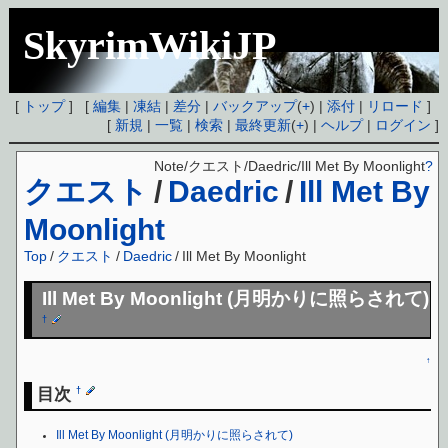
SkyrimWikiJP
[
トップ
] [
編集
|
凍結
|
差分
|
バックアップ
(
+
) |
添付
|
リロード
]
[
新規
|
一覧
|
検索
|
最終更新
(
+
) |
ヘルプ
|
ログイン
]
Note/クエスト/Daedric/Ill Met By Moonlight
?
クエスト
/
Daedric
/
Ill Met By
Moonlight
Top
/
クエスト
/
Daedric
/
Ill Met By Moonlight
Ill Met By Moonlight (月明かりに照らされて)
†
↑
目次
†
Ill Met By Moonlight (月明かりに照らされて)