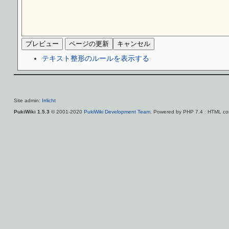
テキスト整形のルールを表示する
Site admin:
Irrlicht
PukiWiki 1.5.3
© 2001-2020
PukiWiki Development Team
. Powered by PHP 7.4 : HTML con