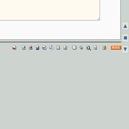
▲
■
▼