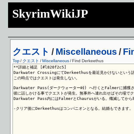
SkyrimWikiJP
クエスト
/
Miscellaneous
/
Fi
Top
/
クエスト
/
Miscellaneous
/
Find Derkeethus