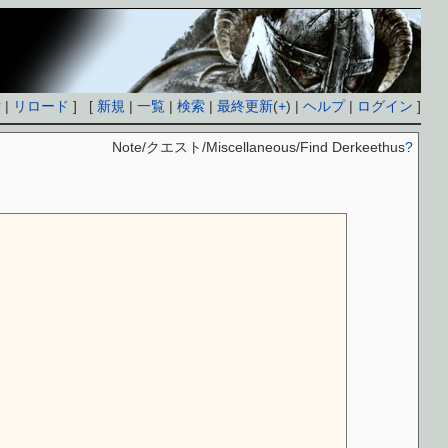
付
|
リロード
] [
新規
|
一覧
|
検索
|
最終更新
(
+
) |
ヘルプ
|
ログイン
]
Note/クエスト/Miscellaneous/Find Derkeethus
?