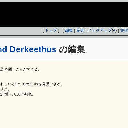
[
トップ
] [
編集
|
差分
|
バックアップ
(
+
) |
添
nd Derkeethus
の編集