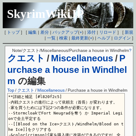
SkyrimWikiJP
[
トップ
] [
編集
|
差分
|
バックアップ
(
+
) |
添付
|
リロード
] [
新規
|
一覧
|
検索
|
最終更新
(
+
) |
ヘルプ
|
ログイン
]
Note/クエスト/Miscellaneous/Purchase a house in Windhelm
?
クエスト
/
Miscellaneous
/
P
urchase a house in Windhel
m
の編集
Top
/
クエスト
/
Miscellaneous
/
Purchase a house in Windhelm