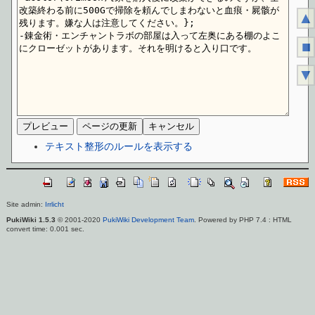
▲
■
▼
テキスト整形のルールを表示する
Site admin:
Irrlicht
PukiWiki 1.5.3
© 2001-2020
PukiWiki Development Team
. Powered by PHP 7.4 : HTML
convert time: 0.001 sec.