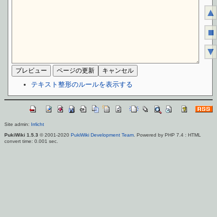
▲
■
▼
テキスト整形のルールを表示する
Site admin:
Irrlicht
PukiWiki 1.5.3
© 2001-2020
PukiWiki Development Team
. Powered by PHP 7.4 : HTML
convert time: 0.001 sec.