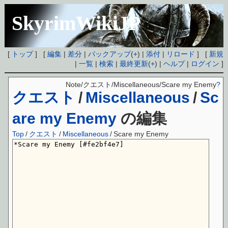
SkyrimWikiJP
[
トップ
] [
編集
|
差分
|
バックアップ
(
+
) |
添付
|
リロード
] [
新規
|
一覧
|
検索
|
最終更新
(
+
) |
ヘルプ
|
ログイン
]
Note/クエスト/Miscellaneous/Scare my Enemy
?
クエスト
/
Miscellaneous
/
Sc
are my Enemy
の編集
Top
/
クエスト
/
Miscellaneous
/
Scare my Enemy