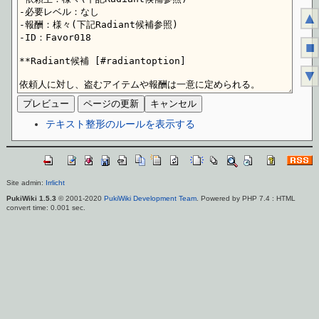
▲
■
▼
テキスト整形のルールを表示する
Site admin:
Irrlicht
PukiWiki 1.5.3
© 2001-2020
PukiWiki Development Team
. Powered by PHP 7.4 : HTML
convert time: 0.001 sec.