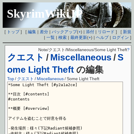
SkyrimWikiJP
[
トップ
] [
編集
|
差分
|
バックアップ
(
+
) |
添付
|
リロード
] [
新規
|
一覧
|
検索
|
最終更新
(
+
) |
ヘルプ
|
ログイン
]
Note/クエスト/Miscellaneous/Some Light Theft
?
クエスト
/
Miscellaneous
/
S
ome Light Theft
の編集
Top
/
クエスト
/
Miscellaneous
/
Some Light Theft