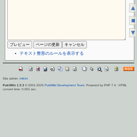
▲
■
▼
テキスト整形のルールを表示する
Site admin:
Irrlicht
PukiWiki 1.5.3
© 2001-2020
PukiWiki Development Team
. Powered by PHP 7.4 : HTML
convert time: 0.001 sec.