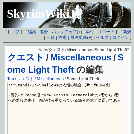
SkyrimWikiJP
[
トップ
] [
編集
|
差分
|
バックアップ
(
+
) |
添付
|
リロード
] [
新規
|
一覧
|
検索
|
最終更新
(
+
) |
ヘルプ
|
ログイン
]
Note/クエスト/Miscellaneous/Some Light Theft
?
クエスト
/
Miscellaneous
/
S
ome Light Theft
の編集
Top
/
クエスト
/
Miscellaneous
/
Some Light Theft