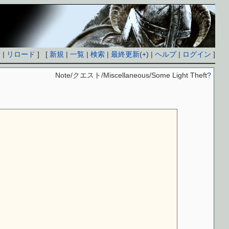
付
|
リロード
] [
新規
|
一覧
|
検索
|
最終更新
(
+
) |
ヘルプ
|
ログイン
]
Note/クエスト/Miscellaneous/Some Light Theft
?