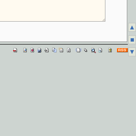
▲
■
▼