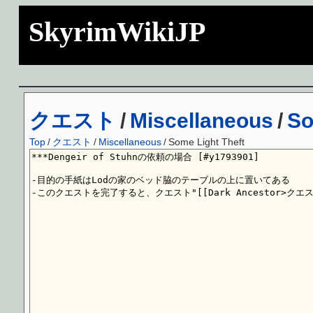
SkyrimWikiJP
クエスト
/
Miscellaneous
/
So
Top
/
クエスト
/
Miscellaneous
/
Some Light Theft