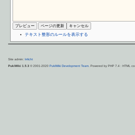
テキスト整形のルールを表示する
Site admin:
Irrlicht
PukiWiki 1.5.3
© 2001-2020
PukiWiki Development Team
. Powered by PHP 7.4 : HTML con