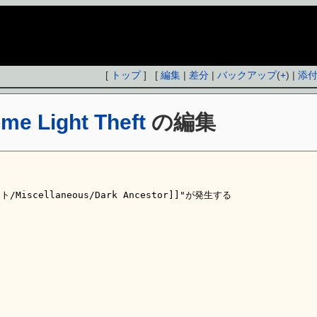
[
トップ
] [
編集
|
差分
|
バックアップ
(
+
) |
添
me Light Theft
の編集