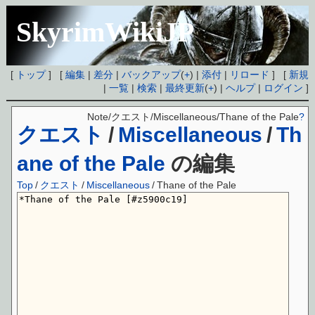
SkyrimWikiJP
[
トップ
] [
編集
|
差分
|
バックアップ
(
+
) |
添付
|
リロード
] [
新規
|
一覧
|
検索
|
最終更新
(
+
) |
ヘルプ
|
ログイン
]
Note/クエスト/Miscellaneous/Thane of the Pale
?
クエスト
/
Miscellaneous
/
Th
ane of the Pale
の編集
Top
/
クエスト
/
Miscellaneous
/
Thane of the Pale