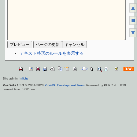
▲
■
▼
テキスト整形のルールを表示する
Site admin:
Irrlicht
PukiWiki 1.5.3
© 2001-2020
PukiWiki Development Team
. Powered by PHP 7.4 : HTML
convert time: 0.001 sec.