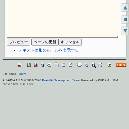
▲
■
▼
テキスト整形のルールを表示する
Site admin:
Irrlicht
PukiWiki 1.5.3
© 2001-2020
PukiWiki Development Team
. Powered by PHP 7.4 : HTML
convert time: 0.001 sec.