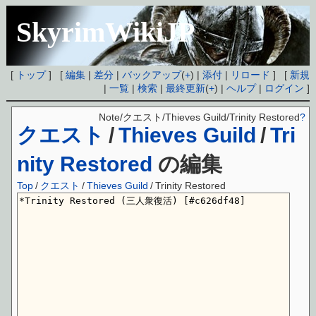
SkyrimWikiJP
[
トップ
] [
編集
|
差分
|
バックアップ
(
+
) |
添付
|
リロード
] [
新規
|
一覧
|
検索
|
最終更新
(
+
) |
ヘルプ
|
ログイン
]
Note/クエスト/Thieves Guild/Trinity Restored
?
クエスト
/
Thieves Guild
/
Tri
nity Restored
の編集
Top
/
クエスト
/
Thieves Guild
/
Trinity Restored