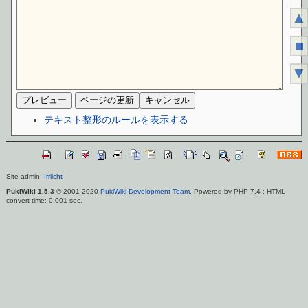
▲
■
▼
テキスト整形のルールを表示する
Site admin:
Irrlicht
PukiWiki 1.5.3
© 2001-2020
PukiWiki Development Team
. Powered by PHP 7.4 : HTML
convert time: 0.001 sec.