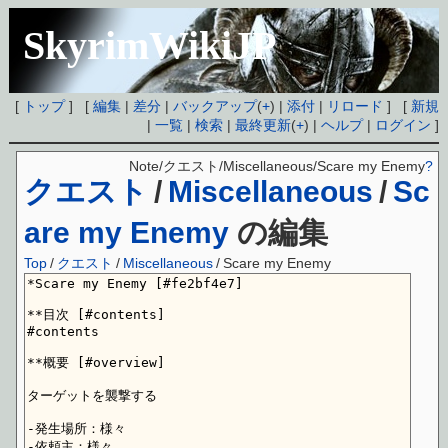
SkyrimWikiJP
[
トップ
] [
編集
|
差分
|
バックアップ
(
+
) |
添付
|
リロード
] [
新規
|
一覧
|
検索
|
最終更新
(
+
) |
ヘルプ
|
ログイン
]
Note/クエスト/Miscellaneous/Scare my Enemy
?
クエスト
/
Miscellaneous
/
Sc
are my Enemy
の編集
Top
/
クエスト
/
Miscellaneous
/
Scare my Enemy