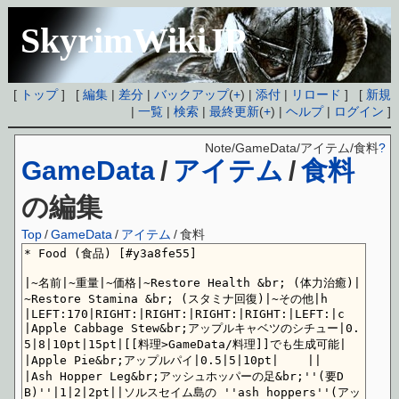
SkyrimWikiJP
[
トップ
] [
編集
|
差分
|
バックアップ
(
+
) |
添付
|
リロード
] [
新規
|
一覧
|
検索
|
最終更新
(
+
) |
ヘルプ
|
ログイン
]
Note/GameData/アイテム/食料
?
GameData
/
アイテム
/
食料
の編集
Top
/
GameData
/
アイテム
/
食料