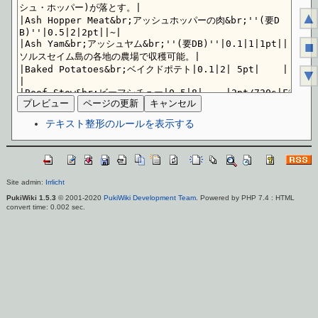
▲
■
▼
テキスト整形のルールを表示する
Site admin:
Irrlicht
PukiWiki 1.5.3
© 2001-2020
PukiWiki Development Team
. Powered by PHP 7.4 : HTML
convert time: 0.002 sec.