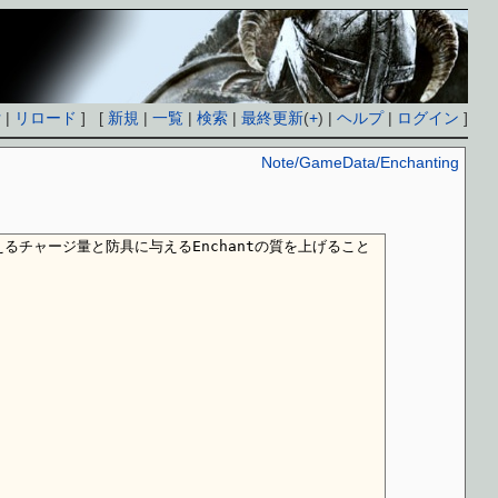
付
|
リロード
] [
新規
|
一覧
|
検索
|
最終更新
(
+
) |
ヘルプ
|
ログイン
]
Note/GameData/Enchanting