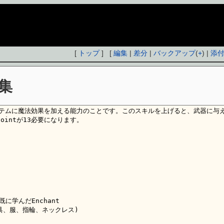
[
トップ
] [
編集
|
差分
|
バックアップ
(
+
) |
添
集