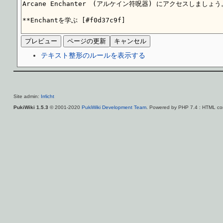
テキスト整形のルールを表示する
Site admin:
Irrlicht
PukiWiki 1.5.3
© 2001-2020
PukiWiki Development Team
. Powered by PHP 7.4 : HTML con