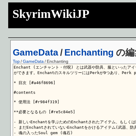
SkyrimWikiJP
GameData
/
Enchanting
の編
Top
/
GameData
/
Enchanting