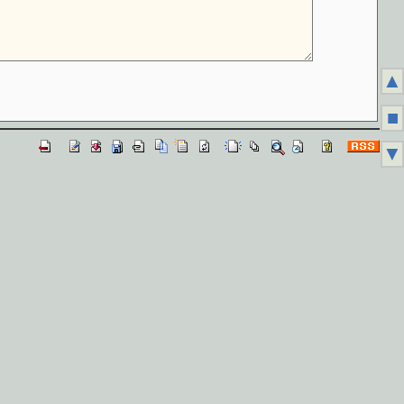
▲
■
▼