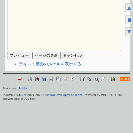
▲
■
▼
テキスト整形のルールを表示する
Site admin:
Irrlicht
PukiWiki 1.5.3
© 2001-2020
PukiWiki Development Team
. Powered by PHP 7.4 : HTML
convert time: 0.001 sec.