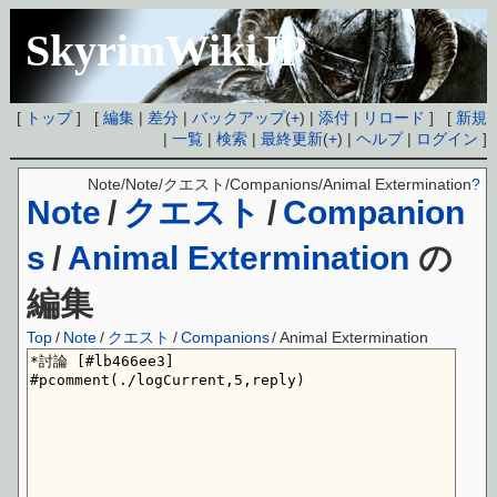
SkyrimWikiJP
[
トップ
] [
編集
|
差分
|
バックアップ
(
+
) |
添付
|
リロード
] [
新規
|
一覧
|
検索
|
最終更新
(
+
) |
ヘルプ
|
ログイン
]
Note/Note/クエスト/Companions/Animal Extermination
?
Note
/
クエスト
/
Companion
s
/
Animal Extermination
の
編集
Top
/
Note
/
クエスト
/
Companions
/
Animal Extermination