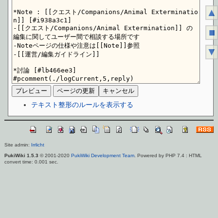
▲
■
▼
テキスト整形のルールを表示する
Site admin:
Irrlicht
PukiWiki 1.5.3
© 2001-2020
PukiWiki Development Team
. Powered by PHP 7.4 : HTML
convert time: 0.001 sec.