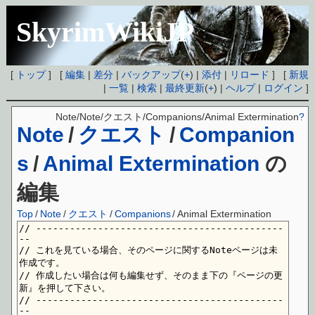
SkyrimWikiJP
[
トップ
] [
編集
|
差分
|
バックアップ
(
+
) |
添付
|
リロード
] [
新規
|
一覧
|
検索
|
最終更新
(
+
) |
ヘルプ
|
ログイン
]
Note/Note/クエスト/Companions/Animal Extermination
?
Note
/
クエスト
/
Companion
s
/
Animal Extermination
の
編集
Top
/
Note
/
クエスト
/
Companions
/
Animal Extermination