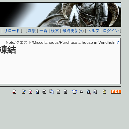
付
|
リロード
] [
新規
|
一覧
|
検索
|
最終更新
(
+
) |
ヘルプ
|
ログイン
]
Note/クエスト/Miscellaneous/Purchase a house in Windhelm
?
凍結