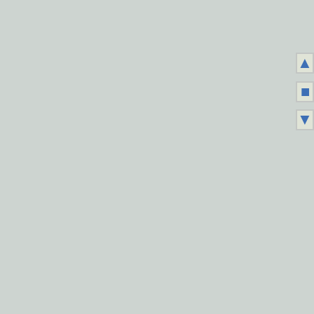
▲
■
▼