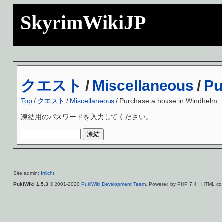
SkyrimWikiJP
クエスト
/
Miscellaneous
/
Pu
Top
/
クエスト
/
Miscellaneous
/
Purchase a house in Windhelm
凍結用のパスワードを入力してください。
Site admin:
Irrlicht
PukiWiki 1.5.3
© 2001-2020
PukiWiki Development Team
. Powered by PHP 7.4 : HTML con