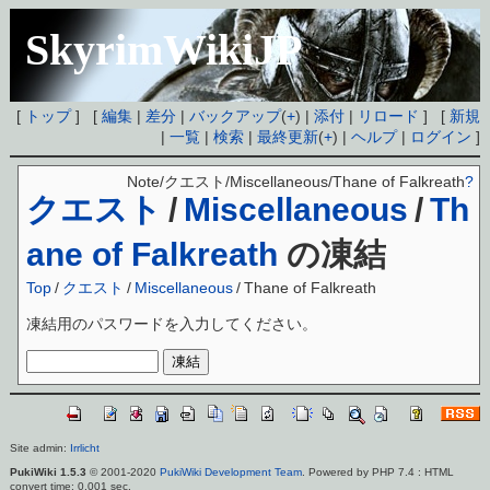
SkyrimWikiJP
[
トップ
] [
編集
|
差分
|
バックアップ
(
+
) |
添付
|
リロード
] [
新規
|
一覧
|
検索
|
最終更新
(
+
) |
ヘルプ
|
ログイン
]
Note/クエスト/Miscellaneous/Thane of Falkreath
?
クエスト
/
Miscellaneous
/
Th
ane of Falkreath
の凍結
Top
/
クエスト
/
Miscellaneous
/
Thane of Falkreath
凍結用のパスワードを入力してください。
Site admin:
Irrlicht
PukiWiki 1.5.3
© 2001-2020
PukiWiki Development Team
. Powered by PHP 7.4 : HTML
convert time: 0.001 sec.