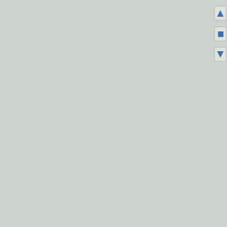
▲
■
▼