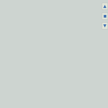
▲
■
▼