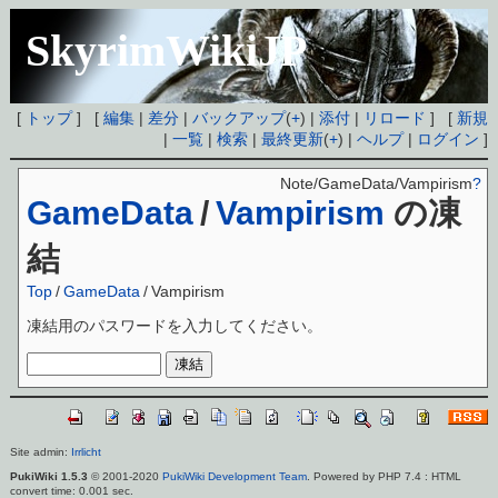
SkyrimWikiJP
[
トップ
] [
編集
|
差分
|
バックアップ
(
+
) |
添付
|
リロード
] [
新規
|
一覧
|
検索
|
最終更新
(
+
) |
ヘルプ
|
ログイン
]
Note/GameData/Vampirism
?
GameData
/
Vampirism
の凍
結
Top
/
GameData
/
Vampirism
凍結用のパスワードを入力してください。
Site admin:
Irrlicht
PukiWiki 1.5.3
© 2001-2020
PukiWiki Development Team
. Powered by PHP 7.4 : HTML
convert time: 0.001 sec.