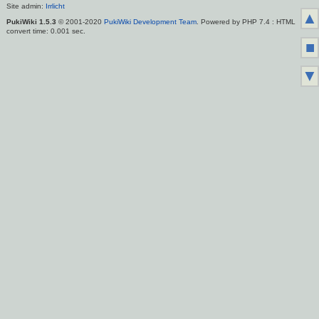
Site admin:
Irrlicht
▲
PukiWiki 1.5.3
© 2001-2020
PukiWiki Development Team
. Powered by PHP 7.4 : HTML
convert time: 0.001 sec.
■
▼