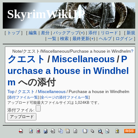
SkyrimWikiJP
[
トップ
] [
編集
|
差分
|
バックアップ
(
+
) |
添付
|
リロード
] [
新規
|
一覧
|
検索
|
最終更新
(
+
) |
ヘルプ
|
ログイン
]
Note/クエスト/Miscellaneous/Purchase a house in Windhelm
?
クエスト
/
Miscellaneous
/
P
urchase a house in Windhel
m
への添付
Top
/
クエスト
/
Miscellaneous
/
Purchase a house in Windhelm
[
添付ファイル一覧
] [
全ページの添付ファイル一覧
]
アップロード可能最大ファイルサイズは 1,024KB です。
添付ファイル: