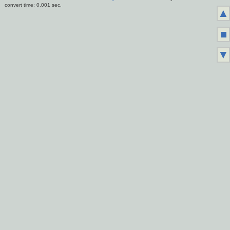
convert time: 0.001 sec.
▲
■
▼