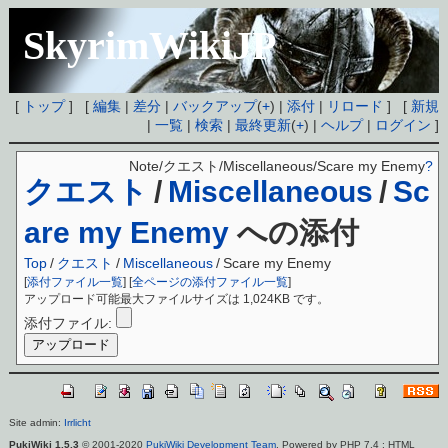
SkyrimWikiJP
[
トップ
] [
編集
|
差分
|
バックアップ
(
+
) |
添付
|
リロード
] [
新規
|
一覧
|
検索
|
最終更新
(
+
) |
ヘルプ
|
ログイン
]
Note/クエスト/Miscellaneous/Scare my Enemy
?
クエスト
/
Miscellaneous
/
Sc
are my Enemy
への添付
Top
/
クエスト
/
Miscellaneous
/
Scare my Enemy
[
添付ファイル一覧
] [
全ページの添付ファイル一覧
]
アップロード可能最大ファイルサイズは 1,024KB です。
添付ファイル:
Site admin:
Irrlicht
PukiWiki 1.5.3
© 2001-2020
PukiWiki Development Team
. Powered by PHP 7.4 : HTML