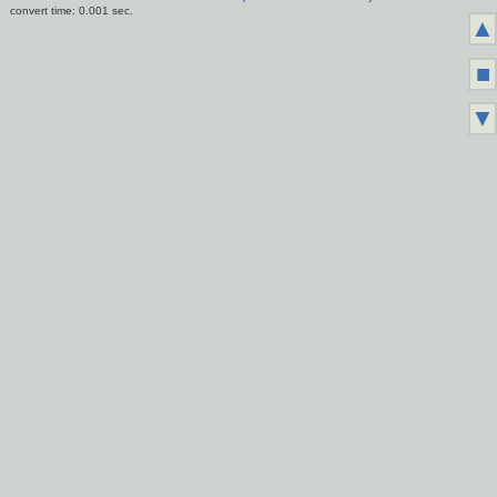
convert time: 0.001 sec.
▲
■
▼