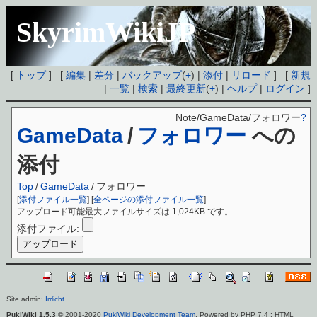
SkyrimWikiJP
[
トップ
] [
編集
|
差分
|
バックアップ
(
+
) |
添付
|
リロード
] [
新規
|
一覧
|
検索
|
最終更新
(
+
) |
ヘルプ
|
ログイン
]
Note/GameData/フォロワー
?
GameData
/
フォロワー
への
添付
Top
/
GameData
/
フォロワー
[
添付ファイル一覧
] [
全ページの添付ファイル一覧
]
アップロード可能最大ファイルサイズは 1,024KB です。
添付ファイル:
Site admin:
Irrlicht
PukiWiki 1.5.3
© 2001-2020
PukiWiki Development Team
. Powered by PHP 7.4 : HTML