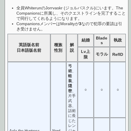
全員WhiterunのJorrvaskr (ジョルバスクル)にいます。The
Companionsに所属し、そのクエストラインを完了すること
で同行してくれるようになります。
CompanionsメンバーはMoralityが
3
なので犯罪の要請は引
き受けません。
Blade
結婚
執政
s
英語版名前
種族
解
日本語版名前
性別
説
Lv上
モラル
RefID
限
弓
術
、
軽
装
、
隠
○
○
○
密
、
片手
武
器、
話術
に長
じた
レン
ジャ
Aela the Huntress
Nord