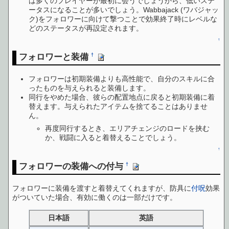
は多くのプレイヤーが最初に会うでしょうから、低いステ
ータスになることが多いでしょう。Wabbajack (ワバジャッ
ク)をフォロワーに向けて撃つことで効果終了時にレベルな
どのステータスが再設定されます。
↑
フォロワーと装備
†
フォロワーは初期装備よりも高性能で、自分のスキルに合
ったものを与えられると装備します。
同行をやめた場合、彼らの配置地点に戻ると初期装備に着
替えます。与えられたアイテムを捨てることはありませ
ん。
再度同行するとき、エリアチェンジのロードを挟む
か、戦闘に入ると着替えることでしょう。
↑
フォロワーの装備への付与
†
フォロワーに装備を渡すと着替えてくれますが、防具に
付呪
効果
がついていた場合、有効に働くのは一部だけです。
日本語
英語