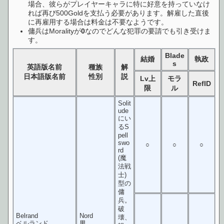
場合、彼らがプレイヤーキャラに特に好意を持っていなけ
れば再び500Goldを支払う必要があります。解雇した直後
に再雇用する場合は料金は不要なようです。
傭兵はMoralityが
0
なのでどんな犯罪の要請でも引き受けま
す。
Blade
結婚
執政
s
英語版名前
種族
解
日本語版名前
性別
説
Lv上
モラ
RefID
限
ル
Solit
ude
にい
るS
pell
swo
○
○
○
rd
(魔
法戦
士)
型の
傭
兵。
破
Belrand
Nord
壊、
ベルランド
男