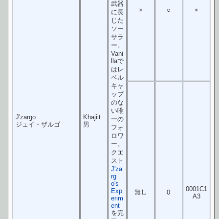
武器
×
○
×
に長
じた
ソー
サラ
ー。
Vani
llaで
はレ
ベル
キャ
ップ
のな
い唯
J'zargo
Khajiit
一の
ジェイ・ザルゴ
男
フォ
ロワ
ー。
クエ
スト
J'za
rg
o's
0001C1
Exp
無し
0
A3
erim
ent
を完