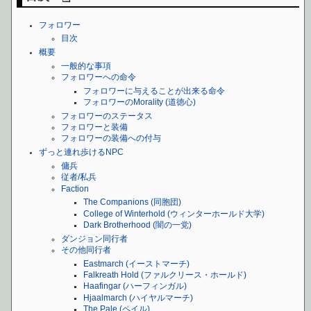
フォロワー
目次
概要
一般的な事項
フォロワーへの命令
フォロワーに与えることが出来る命令
フォロワーのMorality (道徳心)
フォロワーのステータス
フォロワーと装備
フォロワーの装備への付与
ずっと連れ歩けるNPC
傭兵
従者/私兵
Faction
The Companions (同胞団)
College of Winterhold (ウィンターホールド大学)
Dark Brotherhood (闇の一党)
ダンジョン同行者
その他同行者
Eastmarch (イーストマーチ)
Falkreath Hold (ファルクリース・ホールド)
Haafingar (ハーフィンガル)
Hjaalmarch (ハイヤルマーチ)
The Pale (ペイル)