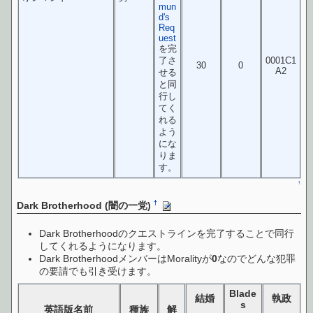
mun
d's
Req
uest
を完
了さ
0001C1
30
0
A2
せる
と同
行し
てく
れる
よう
にな
りま
す。
↑
†
Dark Brotherhood (闇の一党)
Dark Brotherhoodのクエストラインを完了することで同行
してくれるようになります。
Dark BrotherhoodメンバーはMoralityが
0
なのでどんな犯罪
の要請でも引き受けます。
Blade
結婚
執政
s
英語版名前
種族
解