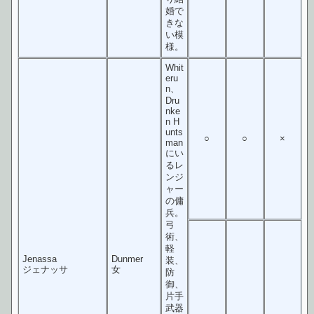
婚で
きな
い模
様。
Whit
eru
n、
Dru
nke
n H
unts
○
○
×
man
にい
るレ
ンジ
ャー
の傭
兵。
弓
術、
軽
Jenassa
Dunmer
装、
ジェナッサ
女
防
御、
片手
武器