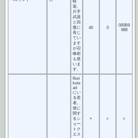
軽
装、
片手
武器
と回
000B9
復に
40
0
988
長じ
てい
ます
が召
喚術
も使
いま
す。
Rori
kste
ad
にい
る若
者。
彼に
関す
るシ
×
○
○
ョー
トク
エス