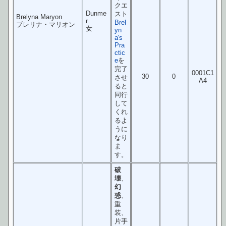
クエ
Dunme
スト
Brelyna Maryon
r
Brel
ブレリナ・マリオン
女
yn
a's
Pra
ctic
e
を
完了
0001C1
30
0
させ
A4
ると
同行
して
くれ
るよ
うに
なり
ま
す。
破
壊
、
幻
惑
、
重
装、
片手