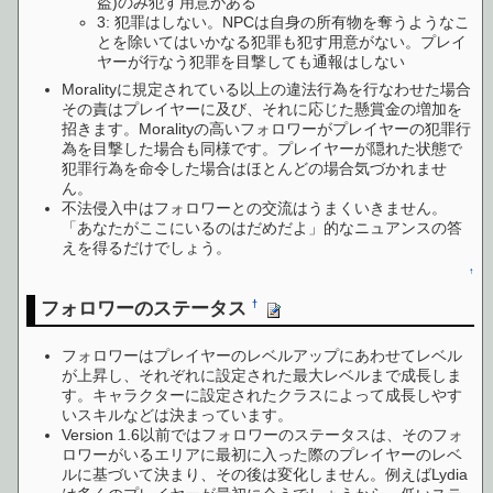
盗)のみ犯す用意がある
3: 犯罪はしない。NPCは自身の所有物を奪うようなこ
とを除いてはいかなる犯罪も犯す用意がない。プレイ
ヤーが行なう犯罪を目撃しても通報はしない
Moralityに規定されている以上の違法行為を行なわせた場合
その責はプレイヤーに及び、それに応じた懸賞金の増加を
招きます。Moralityの高いフォロワーがプレイヤーの犯罪行
為を目撃した場合も同様です。プレイヤーが隠れた状態で
犯罪行為を命令した場合はほとんどの場合気づかれませ
ん。
不法侵入中はフォロワーとの交流はうまくいきません。
「あなたがここにいるのはだめだよ」的なニュアンスの答
えを得るだけでしょう。
↑
フォロワーのステータス
†
フォロワーはプレイヤーのレベルアップにあわせてレベル
が上昇し、それぞれに設定された最大レベルまで成長しま
す。キャラクターに設定されたクラスによって成長しやす
いスキルなどは決まっています。
Version 1.6以前ではフォロワーのステータスは、そのフォ
ロワーがいるエリアに最初に入った際のプレイヤーのレベ
ルに基づいて決まり、その後は変化しません。例えばLydia