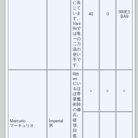
に長
じて
000E1
いま
40
0
BA9
す。
Vani
llaで
は唯
一の
二刀
流の
使い
手で
す。
Rift
en
にい
るほ
○
○
○
ぼ専
業魔
術師
の傭
兵。
破
Marcurio
Imperial
壊、
マーキュリオ
男
回
復、