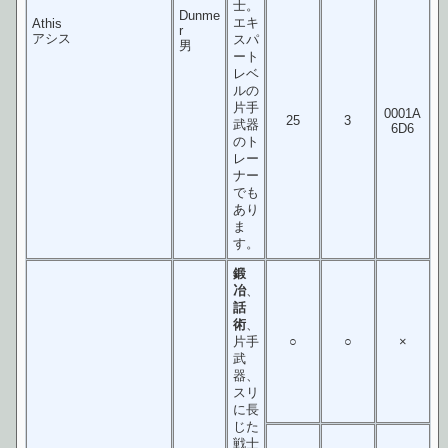
士。
Dunme
エキ
Athis
r
アシス
スパ
男
ート
レベ
ルの
片手
0001A
25
3
武器
6D6
のト
レー
ナー
でも
あり
ま
す。
鍛
冶
、
話
術
、
片手
○
○
×
武
器、
スリ
に長
じた
戦士