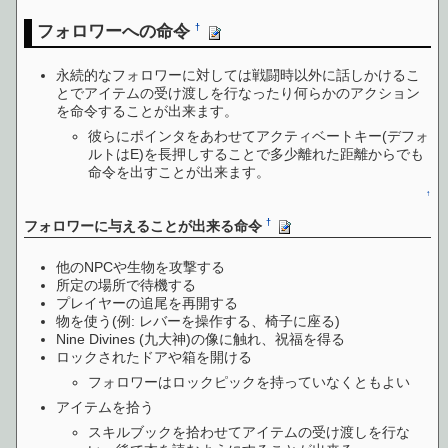
フォロワーへの命令
†
永続的なフォロワーに対しては戦闘時以外に話しかけるこ
とでアイテムの受け渡しを行なったり何らかのアクション
を命令することが出来ます。
彼らにポインタをあわせてアクティベートキー(デフォ
ルトはE)を長押しすることで多少離れた距離からでも
命令を出すことが出来ます。
↑
†
フォロワーに与えることが出来る命令
他のNPCや生物を攻撃する
所定の場所で待機する
プレイヤーの追尾を再開する
物を使う(例: レバーを操作する、椅子に座る)
Nine Divines (九大神)の像に触れ、祝福を得る
ロックされたドアや箱を開ける
フォロワーはロックピックを持っていなくともよい
アイテムを拾う
スキルブックを拾わせてアイテムの受け渡しを行な