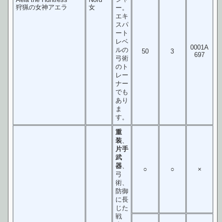
狩猟の女神アエラ
女
ー。
エキ
スパ
ート
レベ
0001A
ルの
50
3
697
弓術
のト
レー
ナー
でも
あり
ま
す。
重
装
、
片手
武
器
、
○
○
×
弓
術、
防御
に長
じた
戦