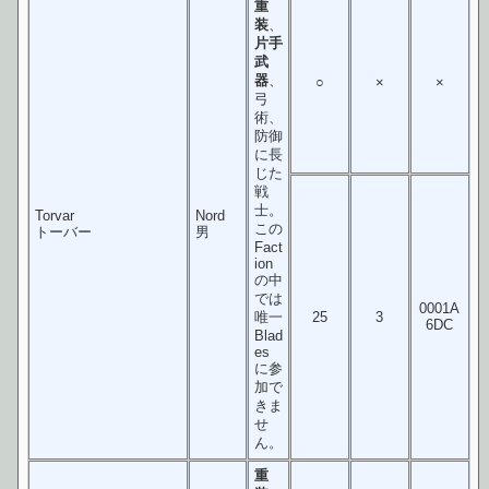
重
装
、
片手
武
器
、
○
×
×
弓
術、
防御
に長
じた
戦
士。
Torvar
Nord
この
トーバー
男
Fact
ion
の中
では
0001A
唯一
25
3
6DC
Blad
es
に参
加で
きま
せ
ん。
重