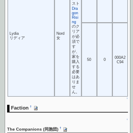
スト
Dra
gon
Risi
ng
のク
リア
Lydia
Nord
が必
リディア
女
須で
す
が、
家を
000A2
50
0
購入
C94
する
必要
はあ
りま
せ
ん。
↑
Faction
†
↑
†
The Companions (同胞団)