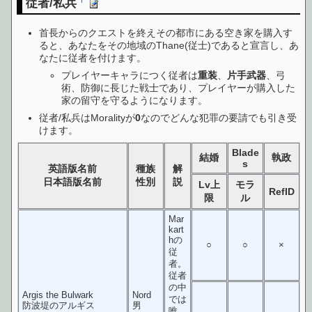
従者/私兵
首長からのクエストを終えその都市にある空き家を購入す
ると、あなたをその地域のThane(従士)であると宣言し、あ
なたに従者を付けます。
プレイヤーキャラにつく従者は
重装
、
片手武器
、弓
術、防御に長じた戦士であり、プレイヤーが購入した
家の留守を守るようになります。
従者/私兵はMoralityが
0
なのでどんな犯罪の要請でも引き受
けます。
Blade
結婚
執政
s
英語版名前
種族
解
日本語版名前
性別
説
Lv上
モラ
RefID
限
ル
Mar
kart
hの
○
○
×
従
者。
従者
の中
Argis the Bulwark
Nord
では
防波堤のアルギス
男
唯