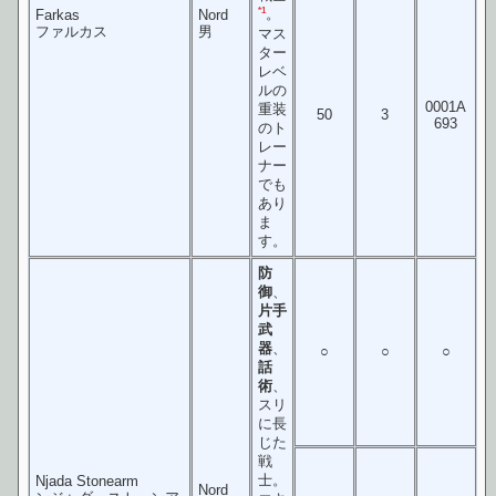
*1
。
Farkas
Nord
ファルカス
男
マス
ター
レベ
ルの
0001A
重装
50
3
693
のト
レー
ナー
でも
あり
ま
す。
防
御
、
片手
武
器
、
○
○
○
話
術
、
スリ
に長
じた
戦
士。
Njada Stonearm
Nord