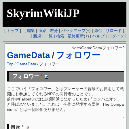
SkyrimWikiJP
[
トップ
] [
編集
|
凍結
|
差分
|
バックアップ
(
+
) |
添付
|
リロード
]
[
新規
|
一覧
|
検索
|
最終更新
(
+
) |
ヘルプ
|
ログイン
]
Note/GameData/フォロワー
?
GameData
/
フォロワー
Top
/
GameData
/
フォロワー
フォロワー
†
ここでいう「フォロワー」とはプレーヤーの冒険のお供をして戦
闘にも参加してくれるNPCの同行者のことです。
前作やFallout3では(主従関係になかったため)「コンパニオン」
と呼ばれていました。これは、今作に登場する団体 "The Compa
nions" とは一切関係ありません。
↑
目次
†