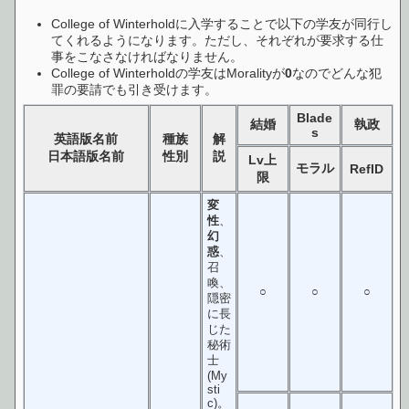
College of Winterholdに入学することで以下の学友が同行し
てくれるようになります。ただし、それぞれが要求する仕
事をこなさなければなりません。
College of Winterholdの学友はMoralityが
0
なのでどんな犯
罪の要請でも引き受けます。
Blade
結婚
執政
s
英語版名前
種族
解
日本語版名前
性別
説
Lv上
モラル
RefID
限
変
性
、
幻
惑
、
召
喚、
○
○
○
隠密
に長
じた
秘術
士
(My
sti
c)。