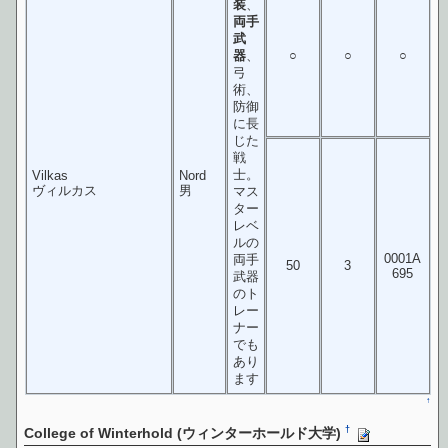
装
、
両手
武
器
、
○
○
○
弓
術、
防御
に長
じた
戦
士。
Vilkas
Nord
ヴィルカス
男
マス
ター
レベ
ルの
0001A
両手
50
3
695
武器
のト
レー
ナー
でも
あり
ます
↑
†
College of Winterhold (ウィンターホールド大学)