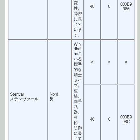
変
000B9
40
0
性、
986
隠密
に長
じて
いま
す。
Win
dhel
mに
いる
○
○
×
標準
的な
騎士
タイ
プ。
重
Stenvar
Nord
装、
ステンヴァール
男
両手
武
器、
000B9
弓
40
0
98C
術、
防御
に長
じて