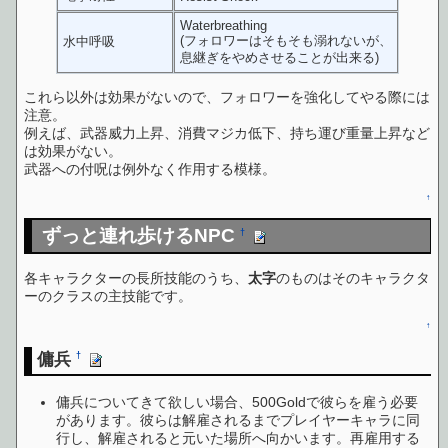
Waterbreathing
(フォロワーはそもそも溺れないが、
水中呼吸
息継ぎをやめさせることが出来る)
これら以外は効果がないので、フォロワーを強化してやる際には
注意。
例えば、武器威力上昇、消費マジカ低下、持ち運び重量上昇など
は効果がない。
武器への付呪は例外なく作用する模様。
↑
ずっと連れ歩けるNPC
†
各キャラクターの長所技能のうち、
太字
のものはそのキャラクタ
ーのクラスの主技能です。
↑
傭兵
†
傭兵についてきて欲しい場合、500Goldで彼らを雇う必要
があります。彼らは解雇されるまでプレイヤーキャラに同
行し、解雇されると元いた場所へ向かいます。再雇用する