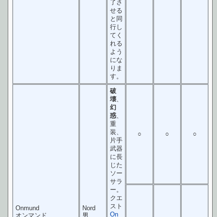
了さ
せる
と同
行し
てく
れる
よう
にな
りま
す。
破
壊
、
幻
惑
、
重
装、
○
○
○
片手
武器
に長
じた
ソー
サラ
ー。
クエ
スト
Onmund
Nord
On
オンマンド
男