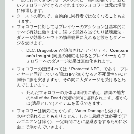
いフォロワーができるとそれまでのフォロワーは元の場所
に帰還します。
クエストの流れで、自動的に同行者ではなくなることもあ
ります。
フォロワーに対してはプレイヤーのアクションは基本的に
すべて有効に働きます…誤って武器を当てたり破壊魔法・
ダメージ効果シャウトの効果範囲に入れると彼らもダメー
ジを受けます。
DLC: Dragonbornで追加されたアビリティ、
Compani
on's Insight
(同胞の洞察)を得るとプレイヤーからフ
ォロワーへのダメージ効果は無効化されます。
フォロワーのほぼすべては「Protected NPC」であり、プレ
イヤーと同行している間はHPが無くなると不死属性NPCと
同様に膝を突きますが、その間に大ダメージを受けると死
んでしまいます。
死んだフォロワーの身体は3日後に消え、故郷の地方
のHall of the Dead (死者の間)に埋葬されます。棺から
は(遺品として)アイテムを回収できます。
フォロワーは病気にかからず、Water Damageも受けず、
水中で溺れることもありません。しかし息継ぎは必要で(ア
ルゴニアンは除く)、一定時間ごとに息継ぎをするために水
面まで浮かんでいきます。
↑