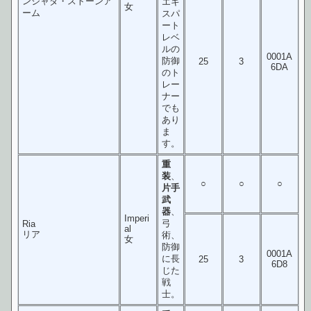
ンジャダ・ストーンア
エキ
女
ーム
スパ
ート
レベ
ルの
0001A
防御
25
3
6DA
のト
レー
ナー
でも
あり
ま
す。
重
装
、
○
○
○
片手
武
器
、
Imperi
弓
Ria
al
リア
術、
女
防御
0001A
に長
25
3
6D8
じた
戦
士。