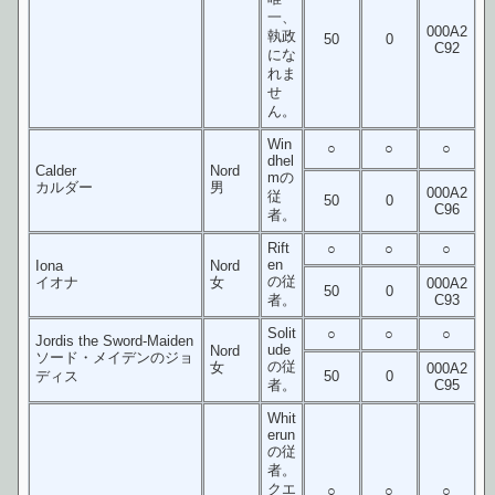
一、
000A2
執政
50
0
C92
にな
れま
せ
ん。
Win
○
○
○
dhel
Calder
Nord
mの
カルダー
男
000A2
従
50
0
C96
者。
Rift
○
○
○
en
Iona
Nord
の従
イオナ
女
000A2
50
0
者。
C93
Solit
○
○
○
Jordis the Sword-Maiden
ude
Nord
ソード・メイデンのジョ
の従
女
000A2
ディス
50
0
者。
C95
Whit
erun
の従
者。
クエ
○
○
○