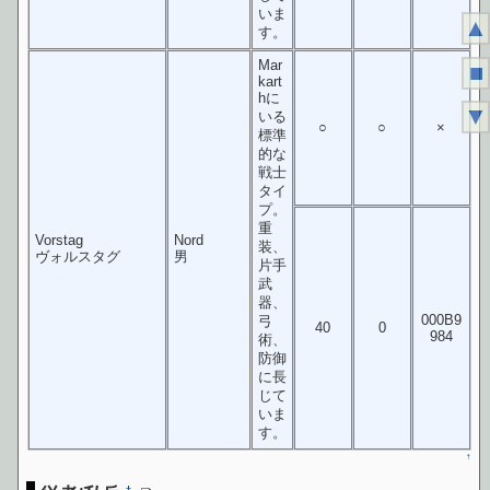
いま
▲
す。
Mar
■
kart
hに
▼
いる
○
○
×
標準
的な
戦士
タイ
プ。
重
Vorstag
Nord
装、
ヴォルスタグ
男
片手
武
器、
000B9
弓
40
0
984
術、
防御
に長
じて
いま
す。
↑
†