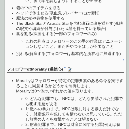
い、後で本を読むようにすることが出来る
箱の中のアイテムを取る
ベッドで休ませる(吸血鬼プレイヤーには便利)
魔法の杖や巻物を使用する
The Black StarとAzura's Starを含む魂石に魂を満たす(魂縛
の呪文や魂縛が付与された武器を持っている場合)
薪を割る/採掘をする(一部のフォロワーのみ)
これの利点はフォロワーのこの手の作業はアニメーシ
ョンしないこと。また斧やつるはしが不要なこと
別れる/解雇する(フォロワーは基本的な所在地に帰還する)
↑
†
フォロワーのMorality (道徳心)
Moralityはフォロワーが特定の犯罪要素のある命令を実行す
ることに同意するかどうかを制御します。
Moralityは0〜3のいずれかの値を取ります。
0: どんな犯罪でも。NPCは、どんな要請された犯罪で
も犯す用意がある
1: 敵への暴力まで。NPCは敵に対する暴力だけでな
く、財産犯罪を犯しても構わないと思っている。ただ
し無実の人々を攻撃することは望まない
2: 財産犯罪まで。NPCは財産に関する犯罪(例えば窃