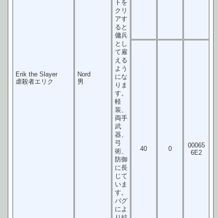
トを
クリ
アす
ると
傭兵
とし
て雇
える
よう
Erik the Slayer
Nord
にな
虐殺者エリク
男
りま
す。
軽
装、
両手
武
器、
弓
00065
40
0
術、
6E2
防御
に長
じて
いま
す。
バグ
によ
り結