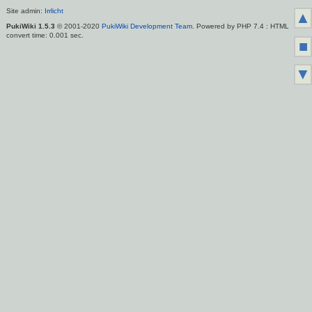
Site admin:
Irrlicht
▲
PukiWiki 1.5.3
© 2001-2020
PukiWiki Development Team
. Powered by PHP 7.4 : HTML
convert time: 0.001 sec.
■
▼