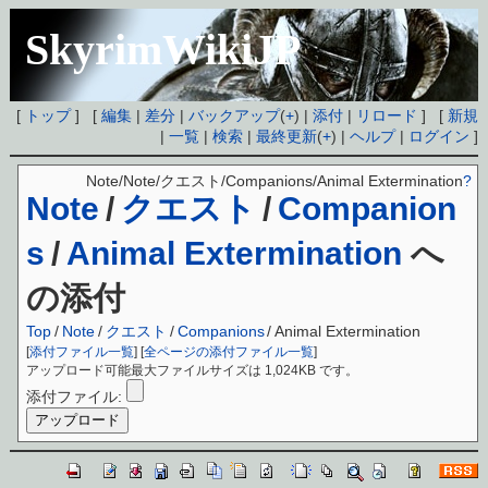
SkyrimWikiJP
[
トップ
] [
編集
|
差分
|
バックアップ
(
+
) |
添付
|
リロード
] [
新規
|
一覧
|
検索
|
最終更新
(
+
) |
ヘルプ
|
ログイン
]
Note/Note/クエスト/Companions/Animal Extermination
?
Note
/
クエスト
/
Companion
s
/
Animal Extermination
へ
の添付
Top
/
Note
/
クエスト
/
Companions
/
Animal Extermination
[
添付ファイル一覧
] [
全ページの添付ファイル一覧
]
アップロード可能最大ファイルサイズは 1,024KB です。
添付ファイル: