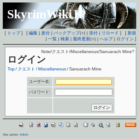
SkyrimWikiJP
[
トップ
] [
編集
|
差分
|
バックアップ
(
+
) |
添付
|
リロード
] [
新規
|
一覧
|
検索
|
最終更新
(
+
) |
ヘルプ
|
ログイン
]
Note/クエスト/Miscellaneous/Sanuarach Mine
?
ログイン
Top
/
クエスト
/
Miscellaneous
/
Sanuarach Mine
ユーザー名:
パスワード:
Site admin:
Irrlicht