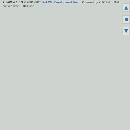
PukiWiki 1.5.3
© 2001-2020
PukiWiki Development Team
. Powered by PHP 7.4 : HTML
▲
convert time: 0.001 sec.
■
▼