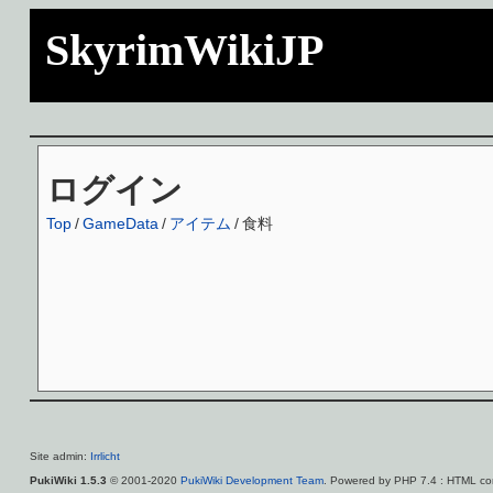
SkyrimWikiJP
ログイン
Top
/
GameData
/
アイテム
/
食料
Site admin:
Irrlicht
PukiWiki 1.5.3
© 2001-2020
PukiWiki Development Team
. Powered by PHP 7.4 : HTML con