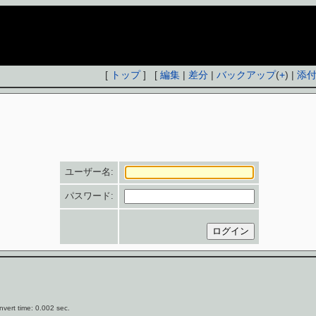
[
トップ
] [
編集
|
差分
|
バックアップ
(
+
) |
添
ユーザー名:
パスワード:
vert time: 0.002 sec.