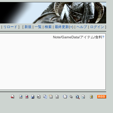
付
|
リロード
] [
新規
|
一覧
|
検索
|
最終更新
(
+
) |
ヘルプ
|
ログイン
]
Note/GameData/アイテム/食料
?