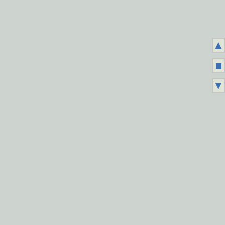
▲
■
▼