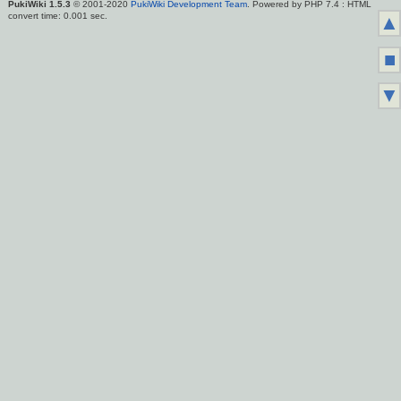
PukiWiki 1.5.3
© 2001-2020
PukiWiki Development Team
. Powered by PHP 7.4 : HTML
convert time: 0.001 sec.
▲
■
▼