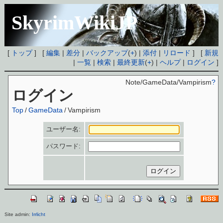
SkyrimWikiJP
[
トップ
] [
編集
|
差分
|
バックアップ
(
+
) |
添付
|
リロード
] [
新規
|
一覧
|
検索
|
最終更新
(
+
) |
ヘルプ
|
ログイン
]
Note/GameData/Vampirism
?
ログイン
Top
/
GameData
/
Vampirism
ユーザー名:
パスワード:
Site admin:
Irrlicht