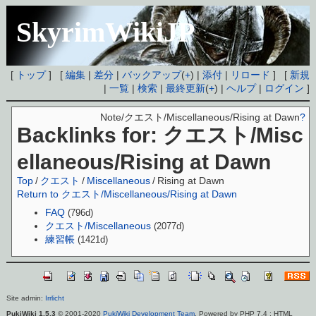
SkyrimWikiJP
[
トップ
] [
編集
|
差分
|
バックアップ
(
+
) |
添付
|
リロード
] [
新規
|
一覧
|
検索
|
最終更新
(
+
) |
ヘルプ
|
ログイン
]
Note/クエスト/Miscellaneous/Rising at Dawn
?
Backlinks for: クエスト/Misc
ellaneous/Rising at Dawn
Top
/
クエスト
/
Miscellaneous
/
Rising at Dawn
Return to クエスト/Miscellaneous/Rising at Dawn
FAQ
(796d)
クエスト/Miscellaneous
(2077d)
練習帳
(1421d)
Site admin:
Irrlicht
PukiWiki 1.5.3
© 2001-2020
PukiWiki Development Team
. Powered by PHP 7.4 : HTML