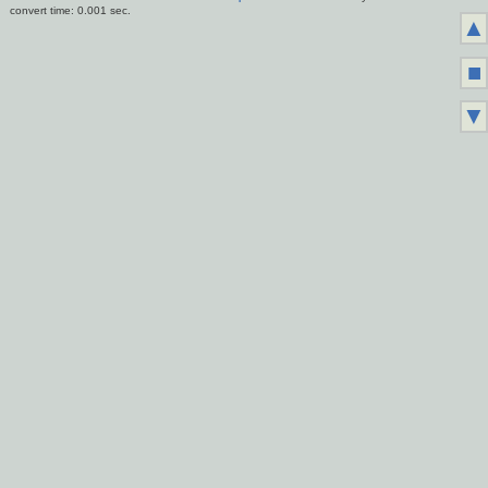
convert time: 0.001 sec.
▲
■
▼