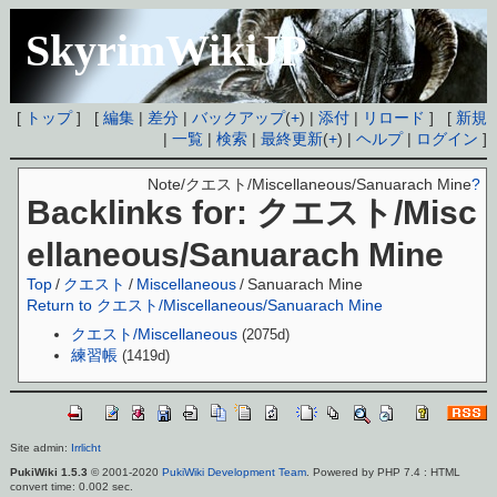
SkyrimWikiJP
[
トップ
] [
編集
|
差分
|
バックアップ
(
+
) |
添付
|
リロード
] [
新規
|
一覧
|
検索
|
最終更新
(
+
) |
ヘルプ
|
ログイン
]
Note/クエスト/Miscellaneous/Sanuarach Mine
?
Backlinks for: クエスト/Misc
ellaneous/Sanuarach Mine
Top
/
クエスト
/
Miscellaneous
/
Sanuarach Mine
Return to クエスト/Miscellaneous/Sanuarach Mine
クエスト/Miscellaneous
(2075d)
練習帳
(1419d)
Site admin:
Irrlicht
PukiWiki 1.5.3
© 2001-2020
PukiWiki Development Team
. Powered by PHP 7.4 : HTML
convert time: 0.002 sec.