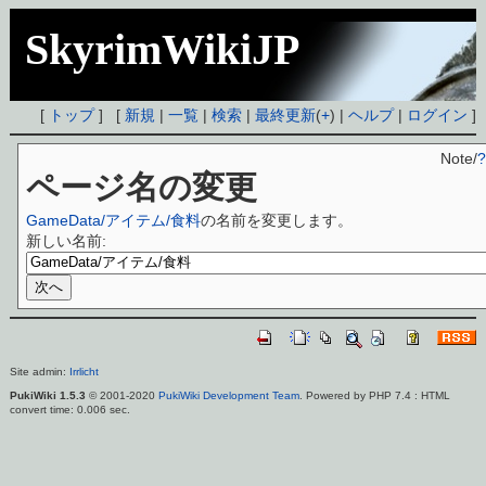
SkyrimWikiJP
[
トップ
] [
新規
|
一覧
|
検索
|
最終更新
(
+
) |
ヘルプ
|
ログイン
]
Note/
?
ページ名の変更
GameData/アイテム/食料
の名前を変更します。
新しい名前:
Site admin:
Irrlicht
PukiWiki 1.5.3
© 2001-2020
PukiWiki Development Team
. Powered by PHP 7.4 : HTML
convert time: 0.006 sec.