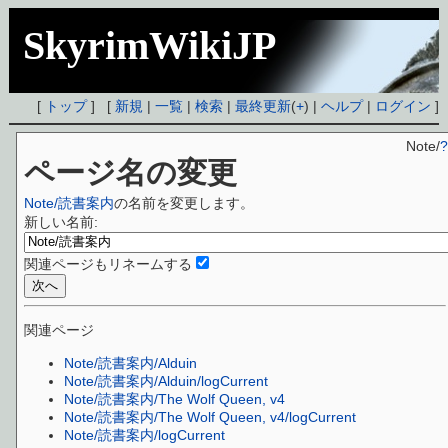
SkyrimWikiJP
[
トップ
] [
新規
|
一覧
|
検索
|
最終更新
(
+
) |
ヘルプ
|
ログイン
]
Note/
?
ページ名の変更
Note/読書案内
の名前を変更します。
新しい名前:
関連ページもリネームする
関連ページ
Note/読書案内/Alduin
Note/読書案内/Alduin/logCurrent
Note/読書案内/The Wolf Queen, v4
Note/読書案内/The Wolf Queen, v4/logCurrent
Note/読書案内/logCurrent