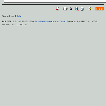
Site admin:
Irrlicht
PukiWiki 1.5.3
© 2001-2020
PukiWiki Development Team
. Powered by PHP 7.4 : HTML
convert time: 0.006 sec.