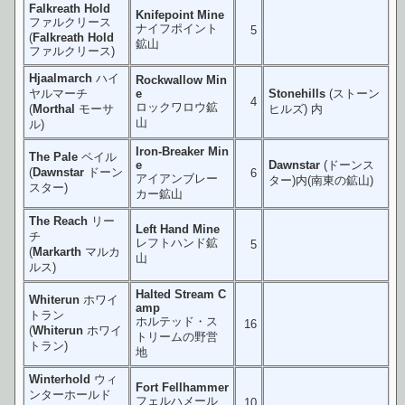
Falkreath Hold
Knifepoint Mine
ファルクリース
ナイフポイント
5
(
Falkreath Hold
鉱山
ファルクリース)
Hjaalmarch
ハイ
Rockwallow Min
ヤルマーチ
e
Stonehills
(ストーン
4
ロックワロウ鉱
(
Morthal
モーサ
ヒルズ) 内
山
ル)
Iron-Breaker Min
The Pale
ペイル
e
Dawnstar
(ドーンス
(
Dawnstar
ドーン
6
アイアンブレー
ター)内(南東の鉱山)
スター)
カー鉱山
The Reach
リー
Left Hand Mine
チ
レフトハンド鉱
5
(
Markarth
マルカ
山
ルス)
Halted Stream C
Whiterun
ホワイ
amp
トラン
ホルテッド・ス
16
(
Whiterun
ホワイ
トリームの野営
トラン)
地
Winterhold
ウィ
Fort Fellhammer
ンターホールド
フェルハメール
10