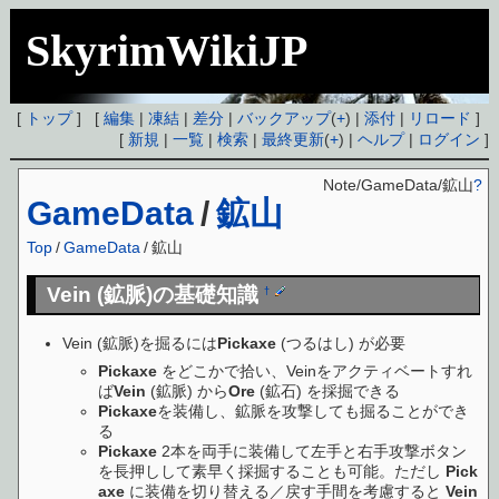
SkyrimWikiJP
[
トップ
] [
編集
|
凍結
|
差分
|
バックアップ
(
+
) |
添付
|
リロード
]
[
新規
|
一覧
|
検索
|
最終更新
(
+
) |
ヘルプ
|
ログイン
]
Note/GameData/鉱山
?
GameData
/
鉱山
Top
/
GameData
/
鉱山
Vein (鉱脈)の基礎知識
†
Vein (鉱脈)を掘るには
Pickaxe
(つるはし) が必要
Pickaxe
をどこかで拾い、Veinをアクティベートすれ
ば
Vein
(鉱脈) から
Ore
(鉱石) を採掘できる
Pickaxe
を装備し、鉱脈を攻撃しても掘ることができ
る
Pickaxe
2本を両手に装備して左手と右手攻撃ボタン
を長押しして素早く採掘することも可能。ただし
Pick
axe
に装備を切り替える／戻す手間を考慮すると
Vein