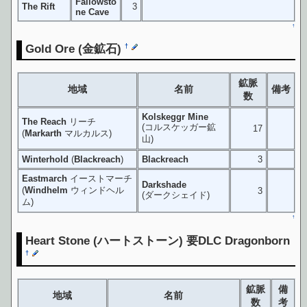
Fallowsto
The Rift
3
ne Cave
↑
Gold Ore
(金鉱石)
†
鉱脈
地域
名前
備考
数
Kolskeggr Mine
The Reach
リーチ
(コルスケッガー鉱
17
(
Markarth
マルカルス)
山)
Winterhold
(
Blackreach
)
Blackreach
3
Eastmarch
イーストマーチ
Darkshade
(
Windhelm
ウィンドヘル
3
(ダークシェイド)
ム)
↑
Heart Stone
(ハートストーン) 要DLC Dragonborn
†
鉱脈
備
地域
名前
数
考