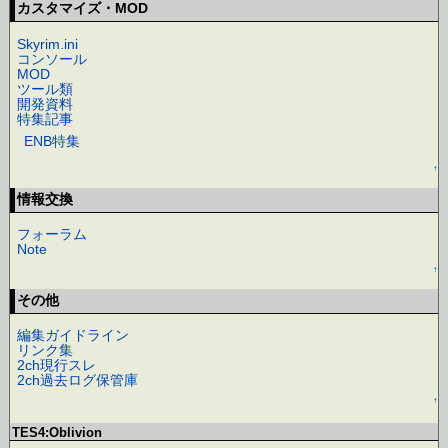
カスタマイズ・MOD
Skyrim.ini
コンソール
MOD
ツール類
開発資料
特集記事
ENB特集
↑
情報交換
フォーラム
Note
↑
その他
編集ガイドライン
リンク集
2ch現行スレ
2ch過去ログ保管庫
↑
TES4:Oblivion