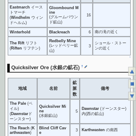
Eastmarch
イース
Gloombound M
トマーチ
ine
16
(グルームバウン
(
Windhelm
ウィン
ド鉱山)
ドヘルム)
南の滝の近く
Winterhold
Blackreach
6
Redbelly Mine
The Rift
リフト
ショール・ストー
(レッドベリー鉱
3
(
Riften
リフテン)
ンの近く
山)
↑
Quicksilver Ore
(水銀の鉱石)
†
▲
■
鉱
地域
名前
脈
備考
数
▼
The Pale
(ペ
Quicksilver Mi
イル)
Dawnstar
(ドーンスター)
ne
5
(
Dawnstar
ド
内(西の鉱山)
(水銀鉱山)
ーンスター)
The Reach
(
K
Blind Cliff Cav
Karthwasten
の南西
3
arthwasten
)
e