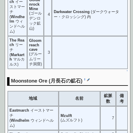
ch
イー
nrock
ストマー
Mine
チ
Darkwater Crossing
(ダークウォータ
(ゴール
4
(
Windhe
ー・クロッシング) 内
デンロ
lm
ウィ
ック鉱
ンドヘル
山)
ム)
The Rea
Gloom
ch
リー
reach
cave
チ
3
(グルー
(
Markart
ムリー
h
マルカ
チ洞窟)
ルス)
↑
Moonstone Ore
(月長石の鉱石)
†
鉱脈
備
地域
名前
数
考
Eastmarch
イーストマー
チ
Mzulft
7
(ムズルフト)
(
Windhelm
ウィンドヘル
ム)