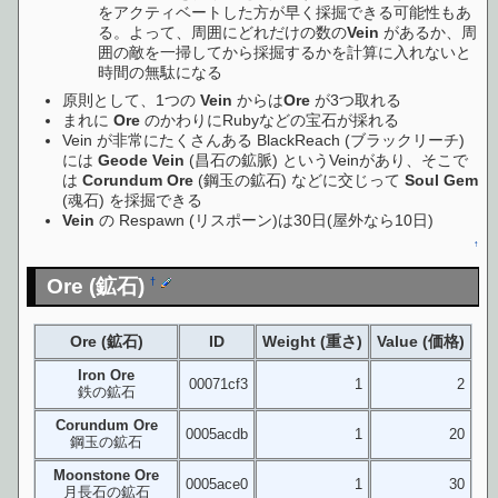
をアクティベートした方が早く採掘できる可能性もあ
る。よって、周囲にどれだけの数の
Vein
があるか、周
囲の敵を一掃してから採掘するかを計算に入れないと
時間の無駄になる
原則として、1つの
Vein
からは
Ore
が3つ取れる
まれに
Ore
のかわりにRubyなどの宝石が採れる
Vein が非常にたくさんある BlackReach (ブラックリーチ)
には
Geode Vein
(昌石の鉱脈) というVeinがあり、そこで
は
Corundum Ore
(鋼玉の鉱石) などに交じって
Soul Gem
(魂石) を採掘できる
Vein
の Respawn (リスポーン)は30日(屋外なら10日)
↑
Ore (鉱石)
†
Ore (鉱石)
ID
Weight (重さ)
Value (価格)
Iron Ore
00071cf3
1
2
鉄の鉱石
Corundum Ore
0005acdb
1
20
鋼玉の鉱石
Moonstone Ore
0005ace0
1
30
月長石の鉱石