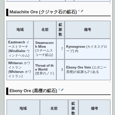
↑
Malachite Ore
(クジャク石の鉱石)
†
鉱
地域
名前
脈
備考
数
Eastmarch
イ
Steamscorc
ーストマーチ
h Mine
Kynesgrove
(カイネスグロ
7
(スチームス
(
Windhelm
ウ
ーブ) 内
コーチ鉱山)
ィンドヘルム)
Whiterun
ホワ
Throat of th
イトラン
Ebony Ore Vein
(エボニー
e World
3
(
Whiterun
ホワ
黒檀)の鉱脈も2つある
(世界のノド)
イトラン)
↑
Ebony Ore
(黒檀の鉱石)
†
鉱
地域
名前
脈
備考
数