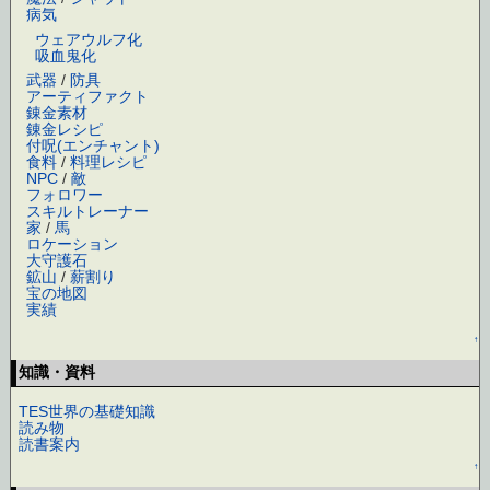
病気
ウェアウルフ化
吸血鬼化
武器
/
防具
アーティファクト
錬金素材
錬金レシピ
付呪(エンチャント)
食料
/
料理レシピ
NPC
/
敵
フォロワー
スキルトレーナー
家
/
馬
ロケーション
大守護石
鉱山
/
薪割り
宝の地図
実績
↑
知識・資料
TES世界の基礎知識
読み物
読書案内
↑