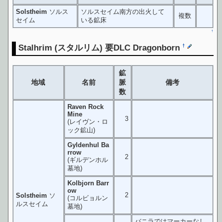
Solstheim
ソルス
ソルスセイム南方の出火して
複数
セイム
いる鉱床
↑
Stalhrim
(スタルリム) 要DLC Dragonborn
†
鉱
地域
名前
脈
備考
数
Raven Rock
Mine
3
(レイヴン・ロ
ック鉱山)
Gyldenhul Ba
rrow
2
(ギルデンホル
墓地)
Kolbjorn Barr
ow
2
Solstheim
ソ
(コルビョルン
ルスセイム
墓地)
バニラではマーカーなし