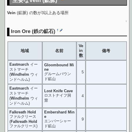
主要なVein (鉱脈)
Vein
(鉱脈) の数が3以上ある場所
↑
Iron Ore
(鉄の鉱石)
†
Ve
in
地域
名前
備考
数
Eastmarch
イー
Gloombound Mi
ストマーチ
ne
5
グルームバウン
(
Windhelm
ウィ
ド鉱山
ンドヘルム)
Eastmarch
イー
Lost Knife Cave
ストマーチ
ロストナイフ洞
4
(
Windhelm
ウィ
窟
ンドヘルム)
Falkreath Hold
Embershard Min
ファルクリース
e
9
エンバーシャー
(
Falkreath Hold
ファルクリース)
ド鉱山