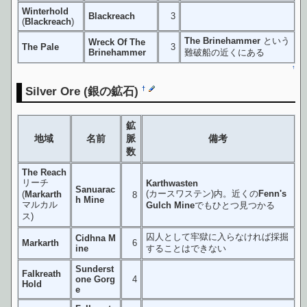
Winterhold
Blackreach
3
(
Blackreach
)
The Brinehammer
という
Wreck Of The
The Pale
3
Brinehammer
難破船の近くにある
↑
Silver Ore
(銀の鉱石)
†
鉱
地域
名前
脈
備考
数
The Reach
リーチ
Karthwasten
Sanuarac
(カースワステン)内。近くの
Fenn's
(
Markarth
8
h Mine
マルカル
Gulch Mine
でもひとつ見つかる
ス)
囚人として牢獄に入らなければ採掘
Cidhna M
Markarth
6
ine
することはできない
Sunderst
Falkreath
one Gorg
4
Hold
e