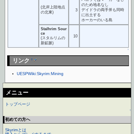
のため地名なし
(北岸上陸地点
デイドラの両手斧も同時
3
の北東)
に出土する
ホーカーのいる島
Stalhrim Sour
ce
10
(スタルリムの
新鉱脈)
↑
リンク
†
UESPWiki:Skyrim:Mining
メニュー
トップページ
↑
初めての方へ
Skyrimとは