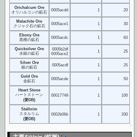
Orichalcum Ore
0005acdd
1
20
オリハルコンの鉱石
Malachite Ore
0005ace1
1
30
クジャク石の鉱石
Ebony Ore
0005acdc
1
60
黒檀の鉱石
Quicksilver Ore
0005b2df
1
25
水銀の鉱石
0005ace2
Silver Ore
0005acdf
1
25
銀の鉱石
Gold Ore
0005acde
1
50
金鉱石
Heart Stone
ハートストーン
00017749
1
100
(要DB)
Stalhrim
スタルリム
0002b06b
1
200
(要DB)
↑
†