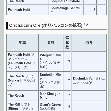
The Reach
Soljund's Sinkhole
5
Southfringe Sanctu
Falkreath Hold
3
m
↑
Orichalcum Ore
(オリハルコンの鉱石)
†
鉱
地域
名前
脈
備考
数
Falkreath Hold
フ
Bilegulch Min
ァルクリース
e
9
(バイルガルチ
(
Falkreath Hold
フ
鉱山)
ァルクリース)
Dushnikh Min
The Reach
リーチ
e
Dushnikh Yal
(ダシュ
(
Markarth
マルカル
7
(ダシュニク鉱
ニク・ヤル)内
ス)
山)
Mor Khazgur
The Reach
7
Mine
The Rift
リフト
Giant's Grove
4
(巨人の森)
(
Riften
リフテン)