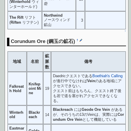
(
Winterhold
ウィ
砦
ンターホールド)
Northwind
The Rift
リフト
ノースウィンド
3
(
Riften
リフテン)
鉱山
↑
Corundum Ore
(鋼玉の鉱石)
†
鉱
地域
名前
脈
備考
数
Daedricクエストである
Boethiah's Calling
が進行中でなければ
Vein
のある地域にア
Knifep
クセスできない。
Falkreat
oint Mi
19
h Hold
クエスト前はもちろん、クエスト終了後
ne
も岩で道を塞がれアクセスできなくな
る。
Blackreach
には
Geode Ore Vein
がある
Winterh
Blackr
が、そのうちの13のVeinは、実際には
Cor
14
old
each
undum Ore Vein
として機能している
Eastmar
Golde