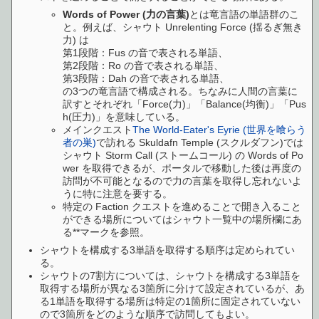
Words of Power (力の言葉)
とは竜言語の単語群のこ
と。例えば、シャウト Unrelenting Force (揺るぎ無き
力) は
第1段階：Fus の音で表される単語、
第2段階：Ro の音で表される単語、
第3段階：Dah の音で表される単語、
の3つの竜言語で構成される。ちなみに人間の言葉に
訳すとそれぞれ「Force(力)」「Balance(均衡)」「Pus
h(圧力)」を意味している。
メインクエスト
The World-Eater's Eyrie (世界を喰らう
者の巣)
で訪れる Skuldafn Temple (スクルダフン)では
シャウト Storm Call (ストームコール) の Words of Po
wer を取得できるが、ポータルで移動した後は再度の
訪問が不可能となるので力の言葉を取得し忘れないよ
うに特に注意を要する。
特定の Faction クエストを進めることで開き入ること
ができる場所についてはシャウト一覧中の場所欄にあ
る**マークを参照。
シャウトを構成する3単語を取得する順序は定められてい
る。
シャウトの7割方については、シャウトを構成する3単語を
取得する場所が異なる3箇所に分けて設定されているが、あ
る1単語を取得する場所は特定の1箇所に固定されていない
ので3箇所をどのような順序で訪問してもよい。