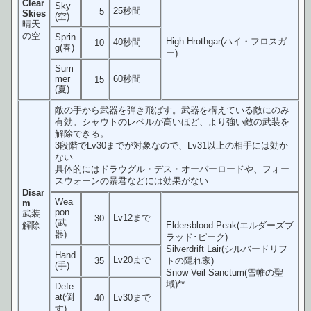
Clear
Sky
25秒間
5
Skies
(空)
晴天
の空
Sprin
High Hrothgar(ハイ・フロスガ
40秒間
10
g(春)
ー)
Sum
mer
60秒間
15
(夏)
敵の手から武器を弾き飛ばす。武器を構えている敵にのみ
有効。シャウトのレベルが高いほど、より強い敵の武装を
解除できる。
3段階でLv30までが対象なので、Lv31以上の相手には効か
ない
具体的にはドラウグル・デス・オーバーロードや、フォー
スウォーンの暴君などには効果がない
Disar
Wea
m
pon
武装
Lv12まで
30
(武
解除
Eldersblood Peak(エルダーズブ
器)
ラッド･ピーク)
Silverdrift Lair(シルバードリフ
Hand
Lv20まで
35
トの隠れ家)
(手)
Snow Veil Sanctum(雪帷の聖
域)**
Defe
at(倒
Lv30まで
40
す)