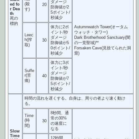
ダメージ
(殺
ed fo
20
防御値が2
r Dea
す)
5ポイント/
th
秒減少
死の
標的
体力に2ポ
Autumnwatch Tower(オータム
イント/秒
ウォッチ・タワー)
Leec
ダメージ
Dark Brotherhood Sanctuary(闇
h(搾
30
防御値が5
の一党聖域)**
取)
0ポイント/
Forsaken Cave(見捨てられた洞
秒減少
窟)
体力に3ポ
イント/秒
Suffe
ダメージ
r(苦
40
防御値が7
痛)
5ポイント/
秒減少
時間の流れを遅くする。自身は、周りの者より速く動け
る。
8秒間、通
Time
常の30%
(時
30
の速度に
間)
なる
Slow
Time
12秒間、