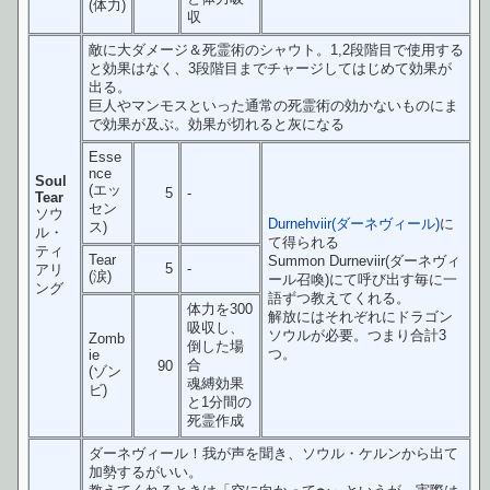
(体力)
収
敵に大ダメージ＆死霊術のシャウト。1,2段階目で使用する
と効果はなく、3段階目までチャージしてはじめて効果が
出る。
巨人やマンモスといった通常の死霊術の効かないものにま
で効果が及ぶ。効果が切れると灰になる
Esse
nce
Soul
(エッ
5
-
Tear
セン
ソウ
Durnehviir(ダーネヴィール)
に
ス)
ル・
て得られる
ティ
Tear
Summon Durneviir(ダーネヴィ
5
-
アリ
(涙)
ール召喚)にて呼び出す毎に一
ング
語ずつ教えてくれる。
体力を300
解放にはそれぞれにドラゴン
吸収し、
ソウルが必要。つまり合計3
Zomb
倒した場
つ。
ie
合
90
(ゾン
魂縛効果
ビ)
と1分間の
死霊作成
ダーネヴィール！我が声を聞き、ソウル・ケルンから出て
加勢するがいい。