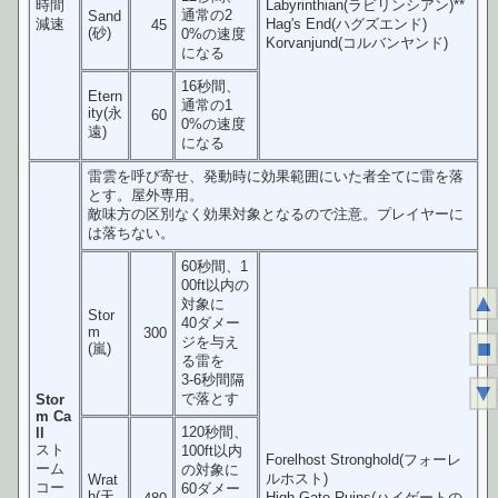
時間
Labyrinthian(ラビリンシアン)**
通常の2
Sand
減速
Hag's End(ハグズエンド)
45
(砂)
0%の速度
Korvanjund(コルバンヤンド)
になる
16秒間、
Etern
通常の1
ity(永
60
0%の速度
遠)
になる
雷雲を呼び寄せ、発動時に効果範囲にいた者全てに雷を落
とす。屋外専用。
敵味方の区別なく効果対象となるので注意。プレイヤーに
は落ちない。
60秒間、1
00ft以内の
▲
対象に
Stor
40ダメー
m
300
ジを与え
■
(嵐)
る雷を
3-6秒間隔
▼
で落とす
Stor
m Ca
120秒間、
ll
スト
100ft以内
Forelhost Stronghold(フォーレ
ーム
の対象に
ルホスト)
Wrat
コー
60ダメー
h(天
High Gate Ruins(ハイゲートの