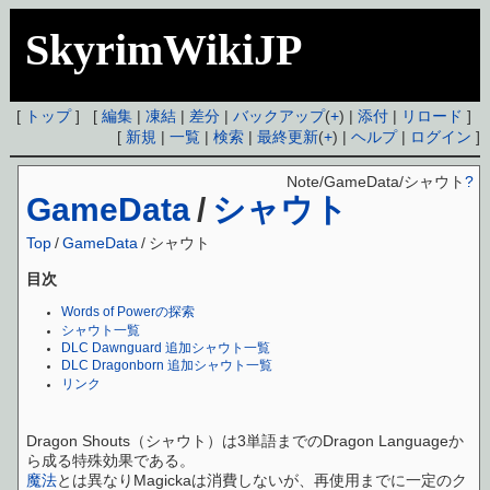
SkyrimWikiJP
[
トップ
] [
編集
|
凍結
|
差分
|
バックアップ
(
+
) |
添付
|
リロード
]
[
新規
|
一覧
|
検索
|
最終更新
(
+
) |
ヘルプ
|
ログイン
]
Note/GameData/シャウト
?
GameData
/
シャウト
Top
/
GameData
/
シャウト
目次
Words of Powerの探索
シャウト一覧
DLC Dawnguard 追加シャウト一覧
DLC Dragonborn 追加シャウト一覧
リンク
Dragon Shouts（シャウト）は3単語までのDragon Languageか
ら成る特殊効果である。
魔法
とは異なりMagickaは消費しないが、再使用までに一定のク