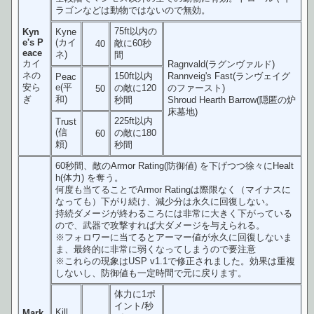
ラゴンなどは動物ではないので無効。
75ft以内の
Kyn
Kyne
e's P
(カイ
敵に60秒
40
eace
ネ)
間
カイ
Ragnvald(ラグンヴァルド)
ネの
150ft以内
Rannveig's Fast(ランヴェイグ
Peac
安ら
e(平
の敵に120
のファースト)
50
ぎ
和)
秒間
Shroud Hearth Barrow(隠匿の炉
床墓地)
225ft以内
Trust
(信
の敵に180
60
頼)
秒間
60秒間、敵のArmor Rating(防御値) を下げつつ徐々にHealt
h(体力) を奪う。
何度も当てることでArmor Ratingは際限なく（マイナスに
なっても）下がり続け、減少分は永久に回復しない。
持続ダメージが終わるころには非常に大きく下がっている
ので、武器で攻撃すれば大ダメージを与えられる。
※フォロワーに当てるとアーマー値が永久に回復しないま
ま、最終的に非常に弱くなってしまうので要注意
※これらの現象はUSP v1.1で修正されました。効果は重複
しないし、防御値も一定時間で元に戻ります。
体力に1ポ
イント/秒
Kill
Mark