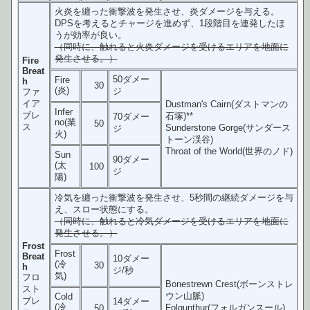
火炎を纏った衝撃波を発生させ、炎ダメージを与える。
DPSを考えるとチャージを進めず、1段階目を連発したほ
うが効率が良い。
（同時に、触れると火炎ダメージを受けるエリアを地面に
発生させる。）
Fire
Breat
50ダメー
Fire
h
30
(炎)
ジ
ファ
イア
Dustman's Cairn(ダストマンの
Infer
ブレ
石塚)**
70ダメー
no(業
50
ス
Sunderstone Gorge(サンダース
ジ
火)
トーン渓谷)
Throat of the World(世界のノド)
Sun
90ダメー
(太
100
ジ
陽)
冷気を纏った衝撃波を発生させ、5秒間の継続ダメージを与
え、スロー状態にする。
（同時に、触れると冷気ダメージを受けるエリアを地面に
発生させる。）
Frost
Frost
Breat
10ダメー
(冷
30
h
ジ/秒
気)
フロ
Bonestrewn Crest(ボーンストレ
スト
ウン山脈)
Cold
ブレ
14ダメー
(冷
Folgunthur(フォルガンスール)
50