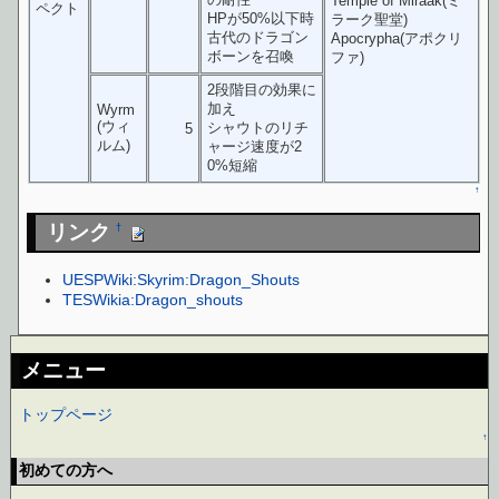
Temple of Miraak(ミ
ペクト
HPが50%以下時
ラーク聖堂)
古代のドラゴン
Apocrypha(アポクリ
ボーンを召喚
ファ)
2段階目の効果に
加え
Wyrm
(ウィ
シャウトのリチ
5
ルム)
ャージ速度が2
0%短縮
↑
リンク
†
UESPWiki:Skyrim:Dragon_Shouts
TESWikia:Dragon_shouts
メニュー
トップページ
↑
初めての方へ