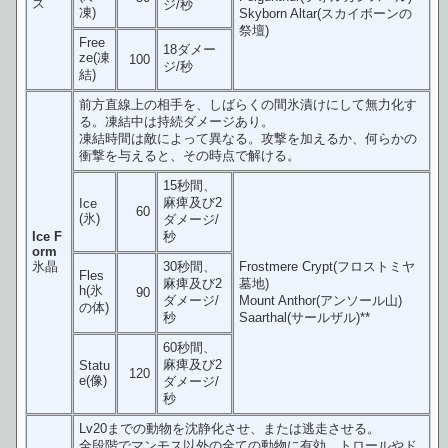
ス
ジ/秒
凍)
Skyborn Altar(スカイボーンの
祭壇)
Free
18ダメー
ze(凍
100
ジ/秒
結)
前方直線上の相手を、しばらくの間氷漬けにして無力化す
る。凍結中は持続ダメージあり。
凍結時間は敵によって異なる。攻撃を加えるか、何らかの
衝撃を与えると、その時点で解ける。
15秒間、
麻痺及び2
Ice
60
(氷)
ダメージ/
Ice F
秒
orm
氷晶
30秒間、
Frostmere Crypt(フロストミヤ
Fles
麻痺及び2
墓地)
h(氷
90
ダメージ/
Mount Anthor(アンソール山)
の体)
秒
Saarthal(サールザル)**
60秒間、
麻痺及び2
Statu
120
e(像)
ダメージ/
秒
Lv20までの動物を沈静化させ、または逃走させる。
全段階でマンモス以外の全ての動物に有効。トロールやド