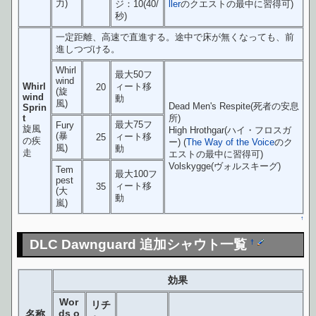
力)
ジ：10(40/
ller
のクエストの最中に習得可)
秒)
一定距離、高速で直進する。途中で床が無くなっても、前
進しつづける。
Whirl
最大50フ
wind
Whirl
ィート移
20
(旋
wind
動
風)
Dead Men's Respite(死者の安息
Sprin
t
所)
最大75フ
Fury
旋風
High Hrothgar(ハイ・フロスガ
(暴
ィート移
25
の疾
ー) (
The Way of the Voice
のク
風)
動
走
エストの最中に習得可)
Volskygge(ヴォルスキーグ)
Tem
最大100フ
pest
ィート移
35
(大
動
嵐)
↑
DLC Dawnguard 追加シャウト一覧
†
効果
Wor
リチ
ds o
名称