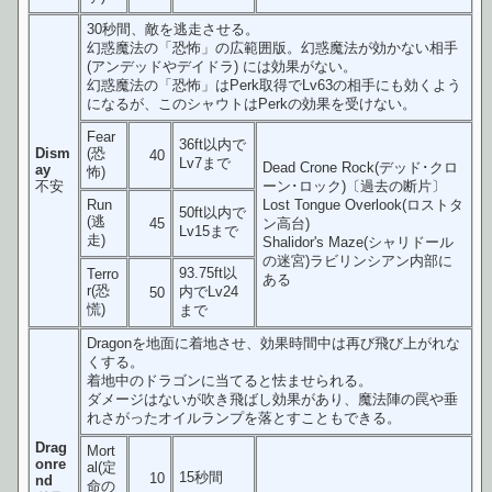
30秒間、敵を逃走させる。
幻惑魔法の「恐怖」の広範囲版。幻惑魔法が効かない相手
(アンデッドやデイドラ) には効果がない。
幻惑魔法の「恐怖」はPerk取得でLv63の相手にも効くよう
になるが、このシャウトはPerkの効果を受けない。
Fear
36ft以内で
Dism
(恐
40
Lv7まで
Dead Crone Rock(デッド･クロ
ay
怖)
不安
ーン･ロック)〔過去の断片〕
Run
Lost Tongue Overlook(ロストタ
50ft以内で
(逃
45
ン高台)
Lv15まで
走)
Shalidor's Maze(シャリドール
の迷宮)ラビリンシアン内部に
93.75ft以
Terro
ある
r(恐
内でLv24
50
慌)
まで
Dragonを地面に着地させ、効果時間中は再び飛び上がれな
くする。
着地中のドラゴンに当てると怯ませられる。
ダメージはないが吹き飛ばし効果があり、魔法陣の罠や垂
れさがったオイルランプを落とすこともできる。
Drag
Mort
onre
al(定
15秒間
10
nd
命の