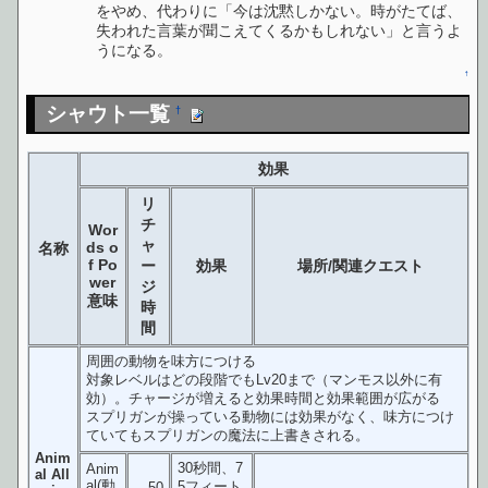
をやめ、代わりに「今は沈黙しかない。時がたてば、
失われた言葉が聞こえてくるかもしれない」と言うよ
うになる。
↑
シャウト一覧
†
効果
リ
チ
Wor
ャ
ds o
名称
f Po
ー
効果
場所/関連クエスト
wer
ジ
意味
時
間
周囲の動物を味方につける
対象レベルはどの段階でもLv20まで（マンモス以外に有
効）。チャージが増えると効果時間と効果範囲が広がる
スプリガンが操っている動物には効果がなく、味方につけ
ていてもスプリガンの魔法に上書きされる。
Anim
30秒間、7
Anim
al All
al(動
5フィート
50