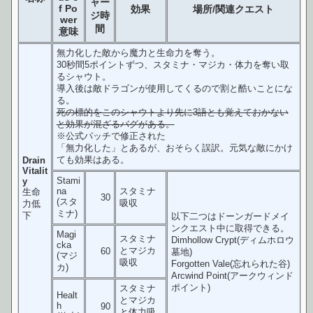
ャー
f Po
効果
場所/関連クエスト
ジ時
wer
間
意味
無力化した敵から魔力と生命力を奪う。
30秒間5ポイントずつ、スタミナ・マジカ・体力を奪い取
るシャウト。
導入後は敵ドラゴンが使用してくるので割と酷いことにな
る。
死の標的をこのシャウトより先に3語とも覚えておかない
と効果が混ざるバグがある。
※公式パッチで修正された
「無力化した」とあるが、おそらく誤訳。元気な敵にかけ
ても効果はある。
Drain
Vitalit
Stami
y
na
スタミナ
生命
30
(スタ
吸収
力低
ミナ)
下
以下二つはドーンガードメイ
ンクエスト中に取得できる。
Magi
スタミナ
Dimhollow Crypt(ディムホロウ
cka
とマジカ
60
墓地)
(マジ
吸収
Forgotten Vale(忘れられた谷)
カ)
Arcwind Point(アークウィンド
ポイント)
スタミナ
Healt
とマジカ
h
90
と体力吸