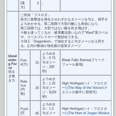
(遠
5
-
方)
ご存知「フスロダ」
前方に衝撃波を発生させわずかなダメージを与え、相手を
よろめかせる。第二段階で大型の敵にも有効になり、
第三段階では、大型ではない敵を吹き飛ばす。
※敵も使ってくるが、破壊魔法扱いなので"Ward"系スペル
や、スペルブレイカーで無効化できる。
※DLC「Dragonborn」で強化すると与ダメージが上昇す
る。() 内の数値が強化後の追加ダメージ
よろめき
Unrel
力：0.75
entin
Bleak Falls Barrow(ブリーク・
Forc
与ダメー
15
g For
e(力)
フォール墓地)
ジ：2(8/
ce
秒)
揺る
ぎ無
よろめき
き力
Bala
力：1.25
High Hrothgar(ハイ・フロスガ
nce
与ダメー
ー) (
The Way of the Voice
のク
20
(均
ジ：5(20/
エストの最中に習得可)
衡)
秒)
よろめき
力：1.5
High Hrothgar(ハイ・フロスガ
Push
(圧
与ダメー
ー) (
The Horn of Jurgen Windca
45