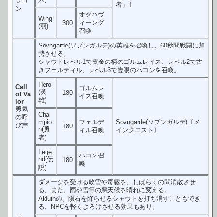
ラゴ
者」〕
ン
オダハヴ
Wing
ィーング
300
(羽)
召喚
Sovngarde(ソブンガルデ)の英雄を召喚し、60秒間戦闘に加
勢させる。
シャウトレベル1で黄金の柄のゴルムレイス、レベル2で古
きフェルディル、レベル3で隻眼のハコンを召喚。
Hero
Call
ゴルムレ
(英
180
of Va
イス召喚
雄)
lor
勇気
Cha
の呼
mpio
フェルデ
Sovngarde(ソブンガルデ)〔メ
び声
180
n(勇
ィル召喚
インクエスト〕
者)
Lege
ハコン召
nd(伝
180
喚
説)
ダメージを受ける吹雪や毒霧を、しばらくの間消散させ
る。また、雨や雪等の悪天候を晴れに変える。
Alduinの、隕石を降らせるシャウトを打ち消すこともでき
る。NPCを軽くよろけさせる効果もあり。