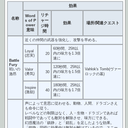
効果
リチ
Word
名称
s of P
ャー
効果
場所/関連クエスト
ower
ジ時
意味
間
近くの仲間の武器を強化し、攻撃を早める。
60秒間、25ft以
Loyal
内の味方を1.3倍
20
(忠実)
速に
Battle
Fury
120秒間、25ft以
戦いの
Vahlok's Tomb(ヴァー
Valor
内の味方を1.5倍
30
(勇気)
激昂
ロックの墓)
速に
180秒間、25ft以
Inspire
内の味方を1.7倍
40
(激励)
速に
声によって意思に従わせる。動物、人間、ドラゴンさえ
も命令に従う。
レベルなどの制限はなく、人・生物・ドラゴンであれば
戦闘中であっても敵対を解除させ、味方にできる。
幻惑魔法の「鎮静」と「錯乱」を足したような効果。
「鎮静」同様に効果中は敵対が解けているので、スニー