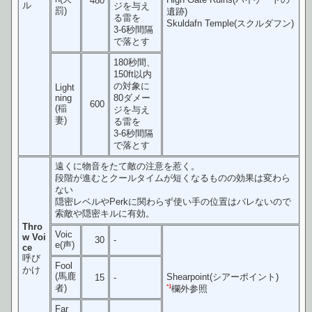
480
ル
ジを与え
罰)
遺跡)
る雷を
Skuldafn Temple(スクルダフン)
3-6秒間隔
で落とす
180秒間、
150ft以内
の対象に
Light
ning
80ダメー
600
(稲
ジを与え
妻)
る雷を
3-6秒間隔
で落とす
遠くに物音をたて敵の注意を惹く。
段階が進むとクールタイムが短くなるものの効果は変わら
ない
隠密レベルやPerkに関わらず使い手の位置はバレないので
索敵や隠密キルに有効。
Thro
Voic
w Voi
30
-
e(声)
ce
呼び
Fool
かけ
(馬鹿
Shearpoint(シアーポイント)
15
-
者)
*1
欄外参照
Far