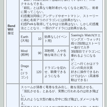
クキルもできる。
「錯乱」とは異なり敵対者がいなくなると納刀し、術者
に襲ってこない。
幻惑魔法同様にアンデッドやオートマトン、ストーリー
に絡む名前アリのドラゴンには効果がない。
幻惑Perkを取得してもやはり効果はない。しかし幻惑魔
Bend
法とことなり、一部のデイドラには効果がある。
Will
服従
Saering's Watch(サエ
効果なし(イベン
Earth
10
リングズ・ウォッチ)
(大地)
ト用)
残り2段階はストーリ
ー進行で入手
30秒間、人や生
Mind
3段階目でドラゴンに
90
(精神)
物を味方にする
乗れるようになる
が、
どこへ行くかはドラ
Drago
ドラゴンを従わ
ゴンの気分次第
n
せ、騎乗できる
好きに操作できるわ
120
(ドラ
ようになる
けではない（高速移
ゴン)
動はできる）
スゥームが渦巻く竜巻を生み出し、敵を混乱させる。
「混乱させる」とあるが、実際に行われるのは吹き飛ば
し。
巨人のような大型の敵も空中に投げ飛ばしダメージを与
え、