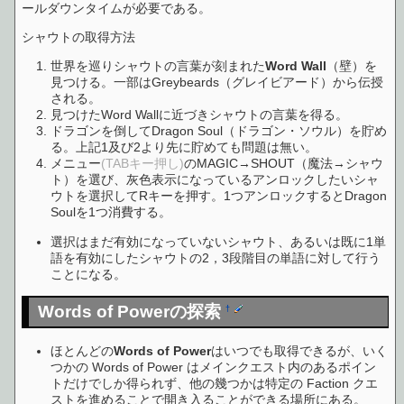
ールダウンタイムが必要である。
シャウトの取得方法
世界を巡りシャウトの言葉が刻まれた
Word Wall
（壁）を
見つける。一部はGreybeards（グレイビアード）から伝授
される。
見つけたWord Wallに近づきシャウトの言葉を得る。
ドラゴンを倒してDragon Soul（ドラゴン・ソウル）を貯め
る。上記1及び2より先に貯めても問題は無い。
メニュー
(TABキー押し)
のMAGIC→SHOUT（魔法→シャウ
ト）を選び、灰色表示になっているアンロックしたいシャ
ウトを選択してRキーを押す。1つアンロックするとDragon
Soulを1つ消費する。
選択はまだ有効になっていないシャウト、あるいは既に1単
語を有効にしたシャウトの2，3段階目の単語に対して行う
ことになる。
Words of Powerの探索
†
ほとんどの
Words of Power
はいつでも取得できるが、いく
つかの Words of Power はメインクエスト内のあるポイン
トだけでしか得られず、他の幾つかは特定の Faction クエ
ストを進めることで開き入ることができる場所にある。