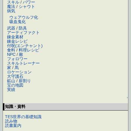
スキル
/
パワー
魔法
/
シャウト
病気
ウェアウルフ化
吸血鬼化
武器
/
防具
アーティファクト
錬金素材
錬金レシピ
付呪(エンチャント)
食料
/
料理レシピ
NPC
/
敵
フォロワー
スキルトレーナー
家
/
馬
ロケーション
大守護石
鉱山
/
薪割り
宝の地図
実績
↑
知識・資料
TES世界の基礎知識
読み物
読書案内