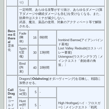
り)
一定時間、あらゆる攻撃がすり抜け、あらゆるダメージ(落
下ダメージや継続ダメージも含む)を受けなくなる。また、
効果中はスタミナが減少しない。
武器、魔法、薬品の使用、対象のアクティベート等で解除
される。
Beco
Fade
me E
(幽
8秒間
16
there
Ironbind Barrow(アイアンバイン
体)
al
ド墓地)
霊体
Lost Valley Redoubt(ロスト･バ
Sprin
化
t(霊
13秒間
レー要塞)
30
魂)
Ustengrav(ウステングラブ)〔メ
インクエスト「創始者の角
Bind
笛」〕
(拘
18秒間
40
束)
Dragonの
Odahviing
(オダハヴィーング)を召喚し、戦闘に
加勢させる。
Call
Sno
5
-
Drag
w(雪)
on
コー
Hunt
High Hrothgar(ハイ・フロスガ
er(狩
ルド
5
-
ー)〔メインクエスト「戦死
人)