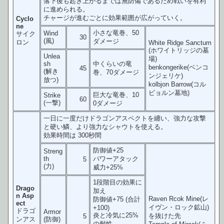
落下後も起き上がるまでは無防備であるため戦いを有利
に進められる。
チャージが進むごとに効果範囲が広がっていく。
Cyclo
ne
小さな竜巻、50
Wind
サイク
30
(風)
ダメージ
ロン
White Ridge Sanctum
(ホワイトリッジの墓
Unlea
場)
sh
中くらいの竜
benkongerike(ベンコ
45
(解き
巻、70ダメージ
ンジェリケ)
放つ)
kolbjon Barrow(コル
ビョルン墓地)
巨大な竜巻、10
Strike
60
(一撃)
0ダメージ
一日に一度だけドラゴンアスペクトを纏い、強力な攻撃
と硬い鱗、より強力なシャウトを使える。
効果時間は 300秒間
防御値+25
Streng
th
パワーアタック
5
(力)
威力+25%
1段階目の効果に
Drago
加え
n Asp
Raven Rcok Mine(レ
防御値+75 (合計
ect
イヴン・ロック鉱山)
+100)
ドラゴ
Armor
炎と冷気に25%
を抜けた先
5
ンアス
(防御)
の耐性