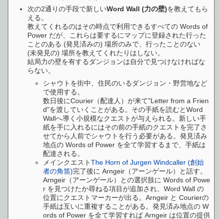
次の2通りの手段で新しい
Word Wall (力の壁)
を教えてもら
える。
教えてくれるのはその時点で利用できるすべての Words of
Power だが、これらは要するにマップに登録された行った
ことのある (発見済みの) 場所のみで、行ったことのない
(未発見の) 場所を教えてくれたりはしない。
結局力の壁を有するダンジョンは自分で見つけなければな
らない。
シャウトを街中、住民のいるダンジョン・野営地など
で使用する。
数日後にCourier（配達人）が来て"Letter from a Frien
d"を渡していくことがある。その手紙を読むとWord
Wallへ導く小規模なクエストが与えられる。新しい手
紙を手に入れるにはその前の手紙のクエストを完了さ
せてから人前でシャウトを行う必要がある。発見済み
地点の Words of Power を全て学習するまで、手紙は
配達される。
メインクエスト
The Horn of Jurgen Windcaller (創始
者の角笛)
完了後に Arngeir（アーンゲール）と話す。
Arngeir（アーンゲール）との選択肢に Words of Powe
r を見つけたか尋ねる項目が追加され、Word Wall の
位置にクエストマーカーが出る。Arngeir と Courierの
手紙は互いに重複することがある。発見済み地点の W
ords of Power を全て学習すれば Arngeir は位置の提供