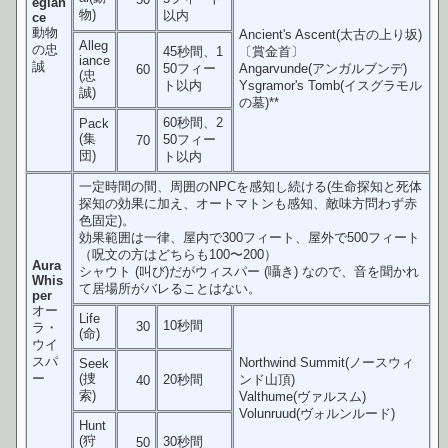
egian
物)
以内
ce
動物
Ancient's Ascent(太古の上り坂)
Alleg
の忠
45秒間、1
〔賞金首〕
iance
誠
50フィー
Angarvunde(アンガルブンデ)
60
(忠
ト以内
Ysgramor's Tomb(イスグラモル
誠)
の墓)**
60秒間、2
Pack
(集
50フィー
70
団)
ト以内
一定時間の間、周囲のNPCを感知し続ける(生命探知と死体
探知の効果に加え、オートマトンも感知、敵味方問わず赤
色固定)。
効果範囲は一律、屋内で300フィート、屋外で500フィート
（呪文の方はどちらも100〜200）
Aura
シャウト (叫び)だがウィスパー (囁き) なので、音を聞かれ
Whis
て居場所がバレることはない。
per
オー
Life
10秒間
30
ラ・
(命)
ウイ
スパ
Northwind Summit(ノースウィ
Seek
ー
(捜
20秒間
ンド山頂)
40
索)
Valthume(ヴァルスム)
Volunruud(ヴォルンルード)
Hunt
(狩
30秒間
50