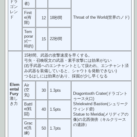
ドラ
者)
ゴン
レン
Finit
ド
e(有
Throat of the World(世界のノド)
18秒間
12
限)
Tem
porar
22秒間
15
y(一
時的)
15秒間、武器の攻撃速度を早くする。
弓矢・召喚呪文の武器・素手攻撃には効果がない
(右手武器へのエンチャントとして扱われ、エンチャント済
み武器を装備していると、シャウトを発動できない)
つるはしには効果があり、採掘が少し早くなる
Elem
Air
ental
(空
30
1.3pts
Dragontooth Crater(ドラゴント
Fury
気)
激し
ゥース火口)
き力
Shriekwind Bastion(シュリーク
Battl
e(戦
ウィンド砦)
40
1.5pts
闘)
Statue to Meridia(メリディアの
像)の北西側傍（キルクリース
Grac
の遺跡）
e(洗
50
1.7pts
練)