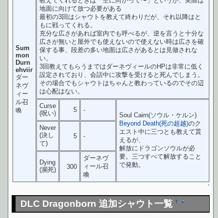
教えてくれるときは「空に向かって〜」というが、実際は
地面に向けて放つ必要がある
最初の3回はシャウトを教えて終わりだが、それ以降はと
もに戦ってくれる。
充分な広さがあれば室内でも呼べるが、逆を言うと十分な
広さが無いと屋外でも使えないので使えない時は広さを確
Sum
保する事、段差の多い地面は広さがあるとは見做されな
mon
い。
Durn
3回教えてもらうまではダーネヴィールのHPは非常に低く
ehviir
設定されており、会話中に攻撃を受けると死んでしまう。
ダー
その場合でもシャウトはちゃんと教わっているのでその辺
ネヴ
は心配はない。
ィー
ル召
Curse
5
-
喚
(呪い)
Soul Cairn(ソウル・ケルン)
Beyond Death(死の超越)
のク
Never
エスト中に三つとも教えて貰
(決し
5
-
えるが、
て)
解放にドラゴンソウルが必
要。三つすべて解放すること
ダーネヴ
Dying
で発動。
ィール召
300
(瀕死)
喚
↑
DLC Dragonborn 追加シャウト一覧
†