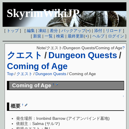
SkyrimWikiJP
[
トップ
] [
編集
|
凍結
|
差分
|
バックアップ
(
+
) |
添付
|
リロード
]
[
新規
|
一覧
|
検索
|
最終更新
(
+
) |
ヘルプ
|
ログイン
]
Note/クエスト/Dungeon Quests/Coming of Age
?
クエスト
/
Dungeon Quests
/
Coming of Age
Top
/
クエスト
/
Dungeon Quests
/
Coming of Age
Coming of Age
†
↑
概要
†
発生場所：Ironbind Barrow (アイアンバインド墓地)
依頼主：Salma (サルマ)
前提クエスト：無し