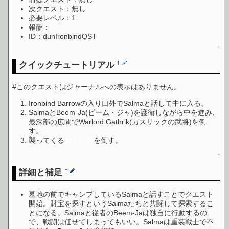
次クエスト：無し
必要レベル：1
報酬：
ID：dunIronbindQST
↑
クイックチュートリアル
†
#このクエストはジャーナルへの表示はありません。
Ironbind Barrowの入り口外でSalmaと話して中に入る。
SalmaとBeem-Ja(ビーム・ジャ)を護衛しながら中を進み、
最深部の広間でWarlord Gathrik(ガスリックの武将)を倒
す。
襲ってくる
Beem-Ja
を倒す。
↑
詳細と補足
†
墓地の前でキャンプしているSalmaと話すことでクエスト
開始。財宝を探すというSalmaたちと共闘して探索するこ
とになる。Salmaと従者のBeem-Jaは独自に行動するの
で、戦闘は任せてしまってもいい。Salmaは重装戦士で不