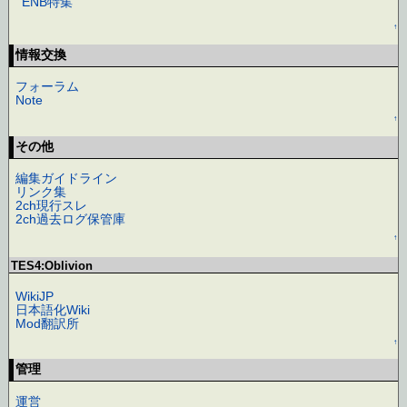
ENB特集
↑
情報交換
フォーラム
Note
↑
その他
編集ガイドライン
リンク集
2ch現行スレ
2ch過去ログ保管庫
↑
TES4:Oblivion
WikiJP
日本語化Wiki
Mod翻訳所
↑
管理
運営