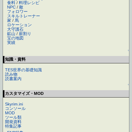
食料
/
料理レシピ
NPC
/
敵
フォロワー
スキルトレーナー
家
/
馬
ロケーション
大守護石
鉱山
/
薪割り
宝の地図
実績
↑
知識・資料
TES世界の基礎知識
読み物
読書案内
↑
カスタマイズ・MOD
Skyrim.ini
コンソール
MOD
ツール類
開発資料
特集記事