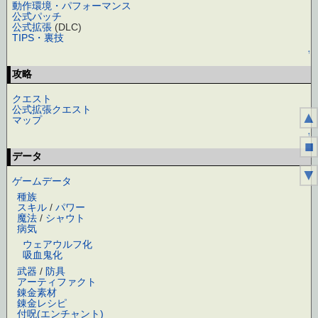
動作環境・パフォーマンス
公式パッチ
公式拡張
(DLC)
TIPS・裏技
↑
攻略
クエスト
公式拡張クエスト
▲
マップ
↑
■
データ
▼
ゲームデータ
種族
スキル
/
パワー
魔法
/
シャウト
病気
ウェアウルフ化
吸血鬼化
武器
/
防具
アーティファクト
錬金素材
錬金レシピ
付呪(エンチャント)