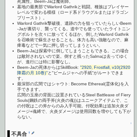
死属性。Beem-Jaは魔術師。
墓地の最奥部でWarlord Gathrikと戦闘。種族はプレイヤー
レベルで変わる模様（ロード系ドラウグルまたはドラゴン
プリースト）。
Warlord Gathrik撃破後、遺跡の力を狙っていたらしいBeem
-Jaが裏切り、襲ってくる。道中でも使っていたライトニン
グボルトを次々に放ってくるほか、倒したWarlord Gathrik
を召喚術で蘇生させることも。体力も高い強敵なので、麻
痺毒などで一気に押し切ってしまうといい。
Beem-Jaは探索中に倒してしまうこともできる。この場合
は敵対されないので楽。倒すと残ったSalmaは去ってゆく
が、進行には特に影響なし。
Beem-Jaの死体からはSkillBook:
"2920, Frostfall, v10(2920
降霜の月 10巻)"
と"ビームジャへの手紙"がルートできま
す。
最深部の広間ではシャウト: Become Ethereal(霊体化)を入
手できます。
広間の玉座の背面に設置されているSteel Battleaxe of Fiery
Souls(鋼鉄の両手斧(火炎の魂))はユニークアイテムで、こ
の付呪はこの斧からのみ入手可能。付呪効果は追加火炎ダ
メージ+魂縛で、火炎ダメージは使用回数を増やしても下が
らない。
↑
不具合
†