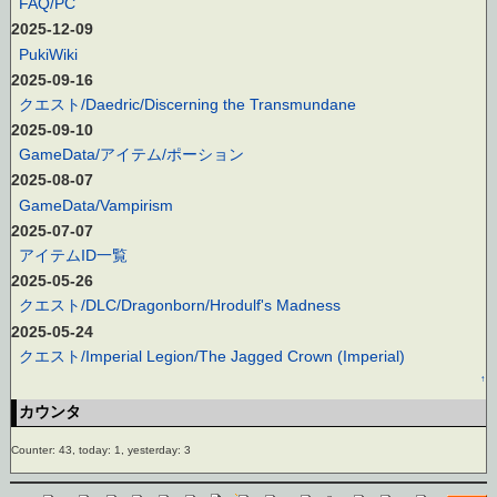
FAQ/PC
2025-12-09
PukiWiki
2025-09-16
クエスト/Daedric/Discerning the Transmundane
2025-09-10
GameData/アイテム/ポーション
2025-08-07
GameData/Vampirism
2025-07-07
アイテムID一覧
2025-05-26
クエスト/DLC/Dragonborn/Hrodulf's Madness
2025-05-24
クエスト/Imperial Legion/The Jagged Crown (Imperial)
↑
カウンタ
Counter: 43, today: 1, yesterday: 3