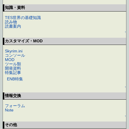
知識・資料
TES世界の基礎知識
読み物
読書案内
↑
カスタマイズ・MOD
Skyrim.ini
コンソール
MOD
ツール類
開発資料
特集記事
ENB特集
↑
情報交換
フォーラム
Note
↑
その他