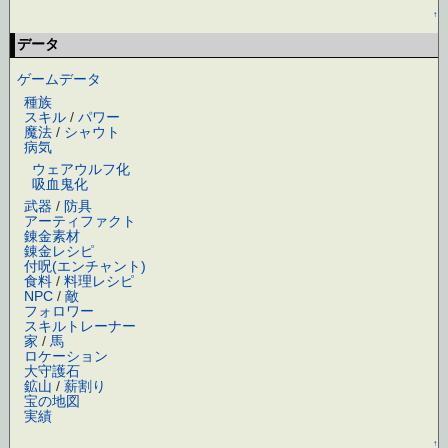
↑
データ
ゲームデータ
種族
スキル
/
パワー
魔法
/
シャウト
病気
ウェアウルフ化
吸血鬼化
武器
/
防具
アーティファクト
錬金素材
錬金レシピ
付呪(エンチャント)
食料
/
料理レシピ
NPC
/
敵
フォロワー
スキルトレーナー
家
/
馬
ロケーション
大守護石
鉱山
/
薪割り
宝の地図
実績
↑