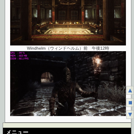
Windhelm（ウィンドヘルム）前 午後12時
▲
■
▼
メニュー