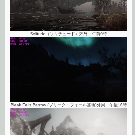
Solitude（ソリチュード）郊外 午前0時
Bleak Falls Barrow (ブリーク・フォール墓地)外周 午後16時