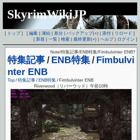
SkyrimWikiJP
[
トップ
] [
編集
|
凍結
|
差分
|
バックアップ
(
+
) |
添付
|
リロード
]
[
新規
|
一覧
|
検索
|
最終更新
(
+
) |
ヘルプ
|
ログイン
]
Note/特集記事/ENB特集/Fimbulvinter ENB
?
特集記事
/
ENB特集
/
Fimbulvi
nter ENB
Top
/
特集記事
/
ENB特集
/
Fimbulvinter ENB
Riverwood（リバーウッド）午前10時