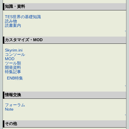
知識・資料
TES世界の基礎知識
読み物
読書案内
↑
カスタマイズ・MOD
Skyrim.ini
コンソール
MOD
ツール類
開発資料
特集記事
ENB特集
↑
情報交換
フォーラム
Note
↑
その他