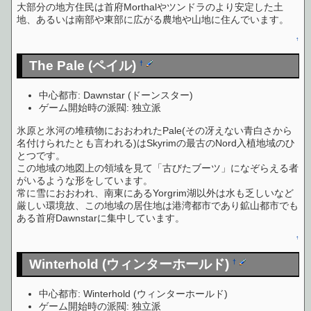
大部分の地方住民は首府Morthalやツンドラのより安定した土
地、あるいは南部や東部に広がる農地や山地に住んでいます。
↑
The Pale (ペイル)
†
中心都市: Dawnstar (ドーンスター)
ゲーム開始時の派閥: 独立派
氷原と氷河の堆積物におおわれたPale(その冴えない青白さから
名付けられたとも言われる)はSkyrimの最古のNord入植地域のひ
とつです。
この地域の地図上の領域を見て「古びたブーツ」になぞらえる者
がいるような形をしています。
常に雪におおわれ、南東にあるYorgrim湖以外は水も乏しいなど
厳しい環境故、この地域の居住地は港湾都市であり鉱山都市でも
ある首府Dawnstarに集中しています。
↑
Winterhold (ウィンターホールド)
†
中心都市: Winterhold (ウィンターホールド)
ゲーム開始時の派閥: 独立派