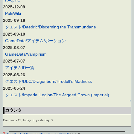
2025-12-09
PukiWiki
2025-09-16
クエスト/Daedric/Discerning the Transmundane
2025-09-10
GameData/アイテム/ポーション
2025-08-07
GameData/Vampirism
2025-07-07
アイテムID一覧
2025-05-26
クエスト/DLC/Dragonborn/Hrodulf's Madness
2025-05-24
クエスト/Imperial Legion/The Jagged Crown (Imperial)
↑
カウンタ
Counter: 742, today: 6, yesterday: 9
*1