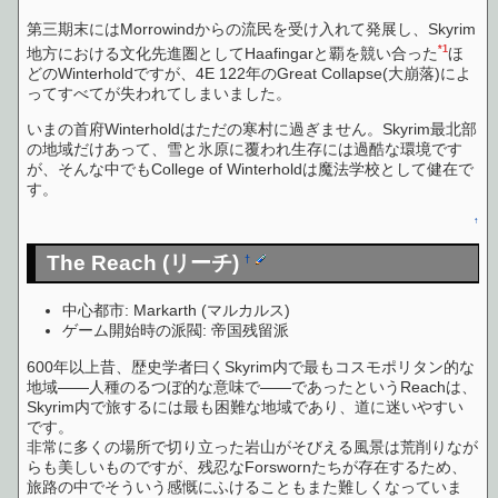
第三期末にはMorrowindからの流民を受け入れて発展し、Skyrim
*1
地方における文化先進圏としてHaafingarと覇を競い合った
ほ
どのWinterholdですが、4E 122年のGreat Collapse(大崩落)によ
ってすべてが失われてしまいました。
いまの首府Winterholdはただの寒村に過ぎません。Skyrim最北部
の地域だけあって、雪と氷原に覆われ生存には過酷な環境です
が、そんな中でもCollege of Winterholdは魔法学校として健在で
す。
↑
The Reach (リーチ)
†
中心都市: Markarth (マルカルス)
ゲーム開始時の派閥: 帝国残留派
600年以上昔、歴史学者曰くSkyrim内で最もコスモポリタン的な
地域――人種のるつぼ的な意味で――であったというReachは、
Skyrim内で旅するには最も困難な地域であり、道に迷いやすい
です。
非常に多くの場所で切り立った岩山がそびえる風景は荒削りなが
らも美しいものですが、残忍なForswornたちが存在するため、
旅路の中でそういう感慨にふけることもまた難しくなっていま