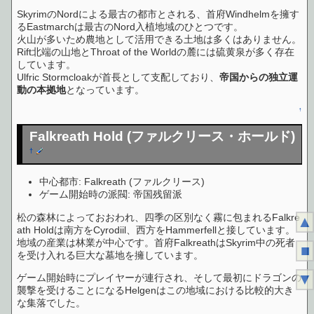
SkyrimのNordによる最古の都市とされる、首府Windhelmを擁す
るEastmarchは最古のNord入植地域のひとつです。
火山が多いため農地として活用できる土地は多くはありません。
Rift北端の山地とThroat of the Worldの麓には硫黄泉が多く存在
しています。
Ulfric Stormcloakが首長として支配しており、
帝国からの独立運
動の本拠地
となっています。
↑
Falkreath Hold (ファルクリース・ホールド)
†
中心都市: Falkreath (ファルクリース)
ゲーム開始時の派閥: 帝国残留派
松の森林によっておおわれ、四季の区別なく霧に包まれるFalkre
▲
ath Holdは南方をCyrodiil、西方をHammerfellと接しています。
地域の産業は林業が中心です。首府FalkreathはSkyrim中の死者
■
を受け入れる巨大な墓地を擁しています。
▼
ゲーム開始時にプレイヤーが連行され、そして最初にドラゴンの
襲撃を受けることになるHelgenはこの地域における比較的大き
な集落でした。