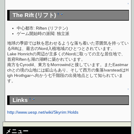
↑
The Rift (リフト)
†
中心都市: Riften (リフテン)
ゲーム開始時の派閥: 独立派
地球の季節では秋を思わせるような落ち着いた雰囲気を持ってい
るRiftは、最古のNord入植地域のひとつとされています。
Lake Honrichの周辺が主多くのNordに取っての主な居住地で、
首府Riftenも湖の湖畔に築かれています。
南方をCyrodiil、東方をMorrowindと接しています。またEastmar
chとの境の山地には鉱山もあり、そして西方の集落IvarsteadはH
igh Hrothgarへ向かう七千階段の出発地点として知られていま
す。
↑
Links
†
http://www.uesp.net/wiki/Skyrim:Holds
メニュー