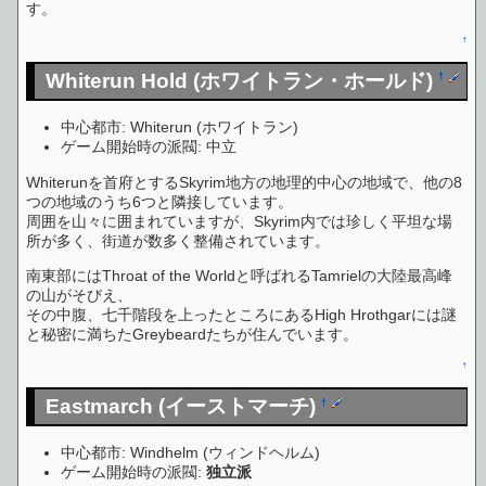
す。
↑
Whiterun Hold (ホワイトラン・ホールド)
†
中心都市: Whiterun (ホワイトラン)
ゲーム開始時の派閥: 中立
Whiterunを首府とするSkyrim地方の地理的中心の地域で、他の8
つの地域のうち6つと隣接しています。
周囲を山々に囲まれていますが、Skyrim内では珍しく平坦な場
所が多く、街道が数多く整備されています。
南東部にはThroat of the Worldと呼ばれるTamrielの大陸最高峰
の山がそびえ、
その中腹、七千階段を上ったところにあるHigh Hrothgarには謎
と秘密に満ちたGreybeardたちが住んでいます。
↑
Eastmarch (イーストマーチ)
†
中心都市: Windhelm (ウィンドヘルム)
ゲーム開始時の派閥:
独立派