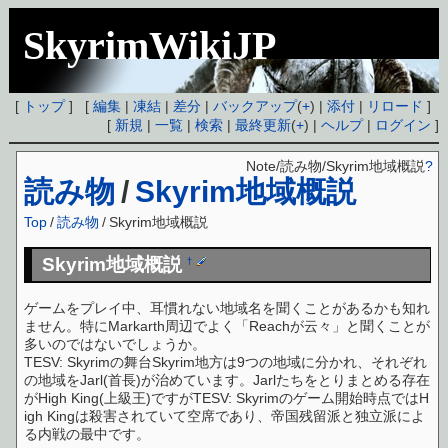
SkyrimWikiJP
[
トップ
] [
編集
|
凍結
|
差分
|
バックアップ
(
+
) |
添付
|
リロード
]
[
新規
|
一覧
|
検索
|
最終更新
(
+
) |
ヘルプ
|
ログイン
]
Note/読み物/Skyrim地域概説
?
読み物
/
Skyrim地域概説
Top
/
読み物
/
Skyrim地域概説
Skyrim地域概説
†
ゲームをプレイ中、耳慣れない地域名を聞くことがあるかも知れ
ません。特にMarkarth周辺でよく「Reachが云々」と聞くことが
多いのではないでしょうか。
TESV: Skyrimの舞台Skyrim地方は9つの地域に分かれ、それぞれ
の地域をJarl(首長)が治めています。Jarlたちをとりまとめる存在
がHigh King(上級王)ですがTESV: Skyrimのゲーム開始時点ではH
igh Kingは殺害されていて空席であり、帝国残留派と独立派によ
る内戦の最中です。