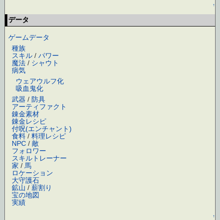
↑
データ
ゲームデータ
種族
スキル
/
パワー
魔法
/
シャウト
病気
ウェアウルフ化
吸血鬼化
武器
/
防具
アーティファクト
錬金素材
錬金レシピ
付呪(エンチャント)
食料
/
料理レシピ
NPC
/
敵
フォロワー
スキルトレーナー
家
/
馬
ロケーション
大守護石
鉱山
/
薪割り
宝の地図
実績
↑