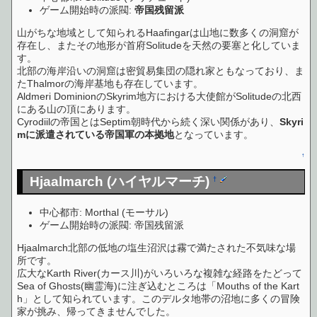
ゲーム開始時の派閥:
帝国残留派
山がちな地域として知られるHaafingarは山地に数多くの洞窟が
存在し、またその地形が首府Solitudeを天然の要塞と化していま
す。
北部の海岸沿いの洞窟は密貿易集団の隠れ家ともなっており、ま
たThalmorの海岸基地も存在しています。
Aldmeri DominionのSkyrim地方における大使館がSolitudeの北西
にある山の頂にあります。
Cyrodiilの帝国とはSeptim朝時代から続く深い関係があり、
Skyri
mに派遣されている帝国軍の本拠地
となっています。
↑
Hjaalmarch (ハイヤルマーチ)
†
中心都市: Morthal (モーサル)
ゲーム開始時の派閥: 帝国残留派
Hjaalmarch北部の低地の塩生沼沢は霧で満たされた不気味な場
所です。
広大なKarth River(カース川)がいろいろな複雑な経路をたどって
Sea of Ghosts(幽霊海)に注ぎ込むところは「Mouths of the Kart
h」として知られています。このデルタ地帯の沼地に多くの冒険
家が挑み、帰ってきませんでした。