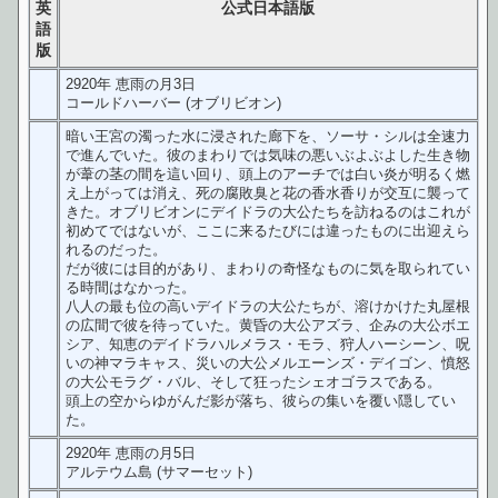
英
公式日本語版
語
版
2920年 恵雨の月3日
コールドハーバー (オブリビオン)
暗い王宮の濁った水に浸された廊下を、ソーサ・シルは全速力
で進んでいた。彼のまわりでは気味の悪いぶよぶよした生き物
が葦の茎の間を這い回り、頭上のアーチでは白い炎が明るく燃
え上がっては消え、死の腐敗臭と花の香水香りが交互に襲って
きた。オブリビオンにデイドラの大公たちを訪ねるのはこれが
初めてではないが、ここに来るたびには違ったものに出迎えら
れるのだった。
だが彼には目的があり、まわりの奇怪なものに気を取られてい
る時間はなかった。
八人の最も位の高いデイドラの大公たちが、溶けかけた丸屋根
の広間で彼を待っていた。黄昏の大公アズラ、企みの大公ボエ
シア、知恵のデイドラハルメラス・モラ、狩人ハーシーン、呪
いの神マラキャス、災いの大公メルエーンズ・デイゴン、憤怒
の大公モラグ・バル、そして狂ったシェオゴラスである。
頭上の空からゆがんだ影が落ち、彼らの集いを覆い隠してい
た。
2920年 恵雨の月5日
アルテウム島 (サマーセット)