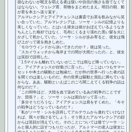
損なわないが呪文を唱える者は疑いや自信の無さを捨てなくて
はならない。ウェレグ君、荷物をまとめたまえ。明日の朝、船
が君を本土へ送り返す」
アルマレクシアとアイアチェシスは書斎でお茶を飲みながら笑
い合っていた。アルマレクシアは、ソーサ・シルの記憶よりも
美しくなっていた。とはいえ彼女は彼がおぼえているようなき
ちんとした格好ではなく、毛布にくるまり濡れた黒い髪を火に
かざして乾かしていた。ソーサ・シルが歩み寄ると、彼女は飛
び上がって彼を抱きしめた。
「モロウウィンドから泳いできたのか？」彼は笑った。
「スカイウォッチから海岸までの間が大雨だったの」と、彼女
は笑顔で説明した。
「1.5マイルも離れていないがここでは雨など降っていない」
と、アイアチェシスが自慢げに言った。「ここはいつもサマー
セットや本土の騒動とは無縁だ。だが外の世界へ行った者の話
を聞くのは楽しいものだ。外の世界は騒動と混乱に満ちている
からな。ああ、騒動といえばこのごろ聞こえてくる戦争の話は
何なのだ？」
「この80年ほど、大陸を血で染めているあの戦争のことです
か、団長？」と、ソーサ・シルは面白がって言った。
「多分そうだろうな」アイアチェシスは肩をすくめた。「今そ
の戦争はどうなっているのだ？」
「私がソーサ・シルを説得してアルテウムから連れていけなけ
れば、我々が負けるでしょう」そう答えたアルマレクシアの顔
からは笑顔が消えていた。そのことについては後でソーサ・シ
ルと個人的に話すつもりだったが、アルトマーの老人は彼女に