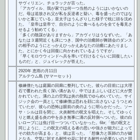
サヴィリエン。チョラックが言った。
「アカヴィル、我が家では何一つ当然のようにはいかないの
だ。母は追放され父が私を反逆者と疑い、毒を盛ったのではな
いかと案じている」皇太子はうんざりした様子で枕に頭を沈め
た。「皇帝は皇帝で、自分のように食べるものを全てを毒見さ
せるよう勧めてくる」
「多くの陰謀がありますから」アカヴィリはうなずいた。「あ
なたは３週間近くも床につき、国中の治癒師が舞踏会のダンス
の相手のようにとっかえひっかえあなたの治癒にあたりまし
た。とにかく今は回復に向かわれているようですが」
「早くモロウウィンドへ兵を率いて行けるぐらいに回復したい
ものだ」と、ジュイレックが答えた。
2920年 恵雨の月11日
アルテウム島 (サマーセット)
修練僧たちは庭園の回廊に整列していた。彼らの目前には大理
石で覆われた長く深い溝があり、中ではまぶしいほどに火が焚
かれていた。溝の上の空気は炎の熱気でゆらめいていた。サイ
ジック会の一員として修練僧は恐れを顔に出さないようつとめ
ていたが、彼らの恐怖は眼前の炎のように明らかだった。ソー
サ・シルは目を閉じ、火炎耐性の呪文を唱えた。そしてゆっく
りと燃え盛る炎の中を歩き無事に溝の反対側へついた。彼の白
いローブには焦げ目一つついていなかった。6br;「他の呪文と
同じように、この呪文の唱える者の思いや強さが能力によって
その効力が高まる」と、彼は言った。「想像力と医師の力が鍵
となる。空気に対する耐性や花に対する耐性が必要ないのと同