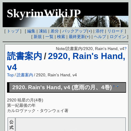
SkyrimWikiJP
[
トップ
] [
編集
|
凍結
|
差分
|
バックアップ
(
+
) |
添付
|
リロード
]
[
新規
|
一覧
|
検索
|
最終更新
(
+
) |
ヘルプ
|
ログイン
]
Note/読書案内/2920, Rain's Hand, v4
?
読書案内
/
2920, Rain's Hand,
v4
Top
/
読書案内
/
2920, Rain's Hand, v4
2920. Rain's Hand, v4 (恵雨の月、4巻)
†
2920 暁星の月(4巻)
第一紀最後の年
カルロヴァック・タウンウェイ著
公
式