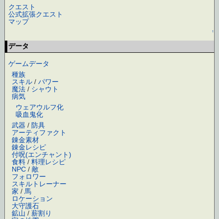
クエスト
公式拡張クエスト
マップ
↑
データ
ゲームデータ
種族
スキル
/
パワー
魔法
/
シャウト
病気
ウェアウルフ化
吸血鬼化
武器
/
防具
アーティファクト
錬金素材
錬金レシピ
付呪(エンチャント)
食料
/
料理レシピ
NPC
/
敵
フォロワー
スキルトレーナー
家
/
馬
ロケーション
大守護石
鉱山
/
薪割り