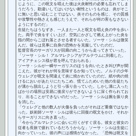
じように、この呪文を唱えた後は火炎耐性の必要も忘れてしま
うだろう。勘違いしてはいけない耐性というものは、炎がそこ
に無いと思い込むことではない。炎そのものを感じ、その質感
や攻撃性や熱さえも感じたうえで、それらが何の害もなさない
ようにするのだ」
生徒たちはうなずき、一人また一人と呪文を唱え炎の中を歩い
た。両手で炎をすくい上げ、空気にかざして燃え上がった炎を
指の間からこぼれ落とさせる者すらいた。ソーサ・シルは微笑
んだ。彼らは見事に自身の恐怖かを克服していたのだ。
監督官長のサーガリスが回廊の向こうから走ってきていった。
「ソーサ・シル！ アルマレクシアがアルテウムに到着した。
アイアチェシス様が君を呼んでおられる」
ソーサ・シルが一瞬サーガリスのほうを向いたとき叫び声が聞
こえた。彼がそれが何を意味するか知っていた。ノルドの少年
ウェレグが呪文を間違えて炎に焼かれていたのだ。紙や肉の焼
けるにおいがあたりにたちこめ、慌てふためいた他の生徒たち
が溝から脱出しようと引っ張り合っていた。しかし溝に入った
ばかりの場所は安易に後戻りができないように深く作られてお
り、出ることができないのだった。ソーサ・シルは腕を振り炎
を消した。
「ウェレグと他の数人が火傷を負ったがそれほど重傷ではなか
った。妖術師ソーサ・シルは彼らに回復の呪文をかけ、それか
らサーガリスに向き直った。
「今からアルマレクシに会いに行くがすぐ戻る。彼女と彼女の
従者も長旅で疲れているだろうからな」ソーサ・シルは生徒に
向かっていった。彼の声には感情がなかった。「恐怖は呪文を