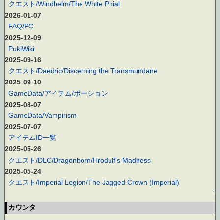
クエスト/Windhelm/The White Phial
2026-01-07
FAQ/PC
2025-12-09
PukiWiki
2025-09-16
クエスト/Daedric/Discerning the Transmundane
2025-09-10
GameData/アイテム/ポーション
2025-08-07
GameData/Vampirism
2025-07-07
アイテムID一覧
2025-05-26
クエスト/DLC/Dragonborn/Hrodulf's Madness
2025-05-24
クエスト/Imperial Legion/The Jagged Crown (Imperial)
↑
カウンタ