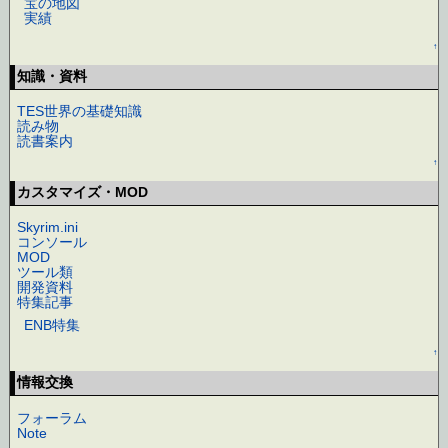
宝の地図
実績
↑
知識・資料
TES世界の基礎知識
読み物
読書案内
↑
カスタマイズ・MOD
Skyrim.ini
コンソール
MOD
ツール類
開発資料
特集記事
ENB特集
↑
情報交換
フォーラム
Note