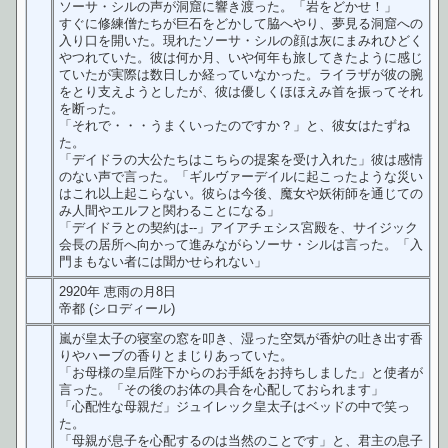
ソーサ・シルの声が洞窟に響き渡った。「岩をどかせ！」
すぐに修練僧たちが巨石をどかして脇へやり、夢見る洞窟への
入り口を開いた。現れたソーサ・シルの顔は灰にまみれひどく
やつれていた。彼は何か月、いや何年も旅してきたように感じ
ていたが実際は数日しか経っていなかった。ライラザが彼の腕
をとり支えようとしたが、彼は優しくほほえみ首を振ってそれ
を断った。
「それで・・・うまくいったのですか？」と、彼女はたずね
た。
「デイドラの大公たちはこちらの提案を受け入れた」彼は感情
のない声で言った。「ギルヴァーデイルに起こったような災い
はこれ以上起こらない。彼らは今後、魔女や妖術師を通じての
み人間やエルフと関わることになる」
「デイドラとの契約は--」アイアチェシス宮殿を、サイジック
会長の居所へ向かって進みながらソーサ・シルは言った。「入
門まもない者には聞かせられない」
2920年 恵雨の月8日
帝都 (シロディール)
嵐が皇太子の寝室の窓を叩き、湿った空気が香炉の吐き出す香
りやハーブの香りとまじりあっていた。
「お母様の皇后陛下からのお手紙をお持ちしました」と使者が
言った。「その後のお体の具合を心配しておられます」
「心配性な母親だ」ジュイレック皇太子はベッドの中で笑っ
た。
「母親が息子を心配するのは当然のことです」と、君主の息子