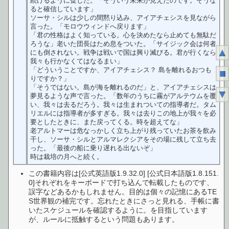
続けるように促した。「そういう未来が見えたのです。そうな
ると確信しています」
ソーサ・シルは少しの間黙り込み、アイアチェシスを見ながら
言った。「モロウウィンドへ戻ります」
「君の性格はよく知っている。心を決めたなら止めても無駄だ
ろうな」老いた団長はため息をついた。「サイジック会は何者
▲
にも倒されない。戦争は戦いで国は興り滅びる。君が行くなら
我々も行かなくてはなるまい」
「どういうことですか、アイアチェシス？ 島を離れるおつも
■
りですか？」
「そうではない。島が海を離れるのだ」と、アイアチェシスは
▼
夢見るような声で言った。「数年のうちに霧がアルテウムを覆
い、我々は去るだろう。我々は生まれついての指導者だ。タム
リエルには指導者が多すぎる。我々は去りこの地上が我々を必
要としたときに、また戻ってくる。時を超えてな」
老アルトマーは危なっかしく立ち上がり残っていたお茶を飲み
干し、ソーサ・シルとアルマレクシアをその場に残して立ち去
った。「最後の船に乗り遅れる出ないぞ」
時は栽培の月へと続く。
この書籍内容は[公式英語版1.9.32.0] [公式日本語版1.8.151.
0]それぞれをキーボードで打ち込んで転載したものです、
誤字などあるかもしれません。目的は個々の記憶にあるTE
S世界観の補完です。忘れたときにさっと見れる、手帳に書
いたスケジュールを確認するように。を目指しています
が、ルールに抵触するという問題もあります。