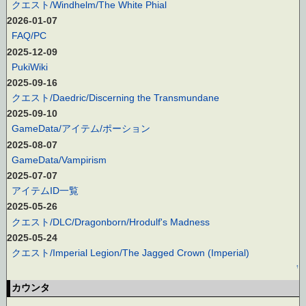
クエスト/Windhelm/The White Phial
2026-01-07
FAQ/PC
2025-12-09
PukiWiki
2025-09-16
クエスト/Daedric/Discerning the Transmundane
2025-09-10
GameData/アイテム/ポーション
2025-08-07
GameData/Vampirism
2025-07-07
アイテムID一覧
2025-05-26
クエスト/DLC/Dragonborn/Hrodulf's Madness
2025-05-24
クエスト/Imperial Legion/The Jagged Crown (Imperial)
↑
カウンタ