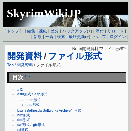
SkyrimWikiJP
[
トップ
] [
編集
|
凍結
|
差分
|
バックアップ
(
+
) |
添付
|
リロード
]
[
新規
|
一覧
|
検索
|
最終更新
(
+
) |
ヘルプ
|
ログイン
]
Note/開発資料/ファイル形式
?
開発資料
/
ファイル形式
Top
/
開発資料
/
ファイル形式
目次
†
目次
.esm形式 / .esp形式
.esm形式
.esp形式
.bsa（Bethesda Softworks Archive）形式
.hkx形式
.dds形式
.swf形式 / .gfx形式
.nif形式