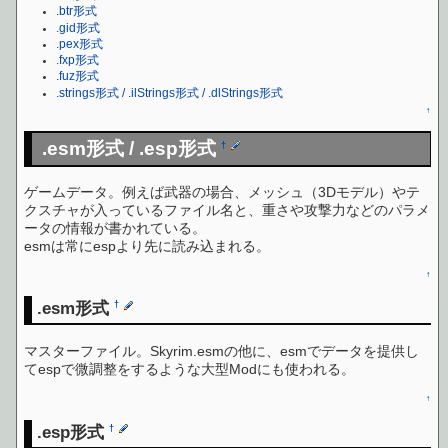
.btr形式
.gid形式
.pex形式
.fxp形式
.fuz形式
.strings形式 / .ilStrings形式 / .dlStrings形式
↑
.esm形式 / .esp形式
†
ゲームデータ。例えば武器の場合、メッシュ（3Dモデル）やテ
クスチャが入っているファイル名と、重さや攻撃力などのパラメ
ータの情報が書かれている。
esmは常にespより先に読み込まれる。
↑
.esm形式
†
マスターファイル。Skyrim.esmの他に、esmでデータを提供し
てespで微調整をするような大型Modにも使われる。
↑
.esp形式
†