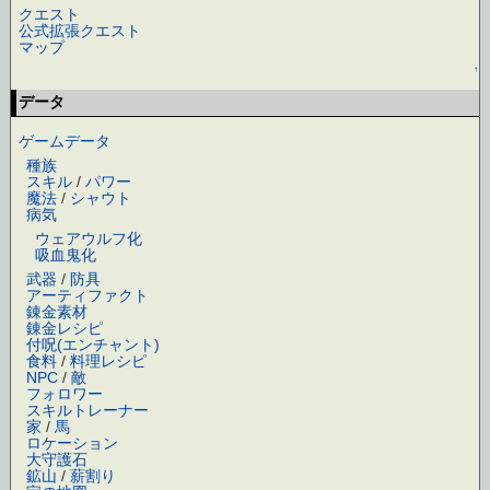
クエスト
公式拡張クエスト
マップ
↑
データ
ゲームデータ
種族
スキル
/
パワー
魔法
/
シャウト
病気
ウェアウルフ化
吸血鬼化
武器
/
防具
アーティファクト
錬金素材
錬金レシピ
付呪(エンチャント)
食料
/
料理レシピ
NPC
/
敵
フォロワー
スキルトレーナー
家
/
馬
ロケーション
大守護石
鉱山
/
薪割り