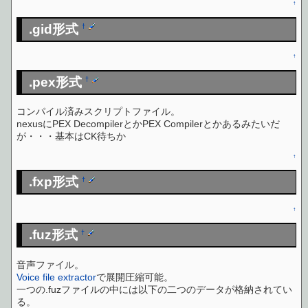
↑
.gid形式
†
↑
.pex形式
†
コンパイル済みスクリプトファイル。
nexusにPEX DecompilerとかPEX Compilerとかあるみたいだ
が・・・基本はCK待ちか
↑
.fxp形式
†
↑
.fuz形式
†
音声ファイル。
Voice file extractor
で展開圧縮可能。
一つの.fuzファイルの中には以下の二つのデータが格納されてい
る。