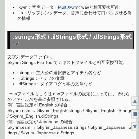
.xwm：音声データ・
MultiXwm
でwavと相互変換可能
.lip：リップシンクデータ。音声に合わせて口パクさせる為
の情報
↑
.strings形式 / .ilStrings形式 / .dlStrings形式
†
文字列データファイル。
Skyrim Strings File Toolでテキストファイルと相互変換可能。
.strings：主人公の選択肢とアイテム名など
.ilStrings：セリフの文章
.dlStrings：ダイアログと本の文章など
.esmファイルもしくは.espファイルの設定によっては、それら
のファイル名を基に参照される。
▲
例）言語設定が English の場合
Skyrim.esm → Skyrim_English.strings / Skyrim_English.ilStrings
■
/ Skyrim_English.dlStrings
例）言語設定が Japanese の場合
▼
Skyrim.esm → Skyrim_Japanese.strings / Skyrim_Japanese.ilSt
rings / Skyrim_Japanese.dlStrings