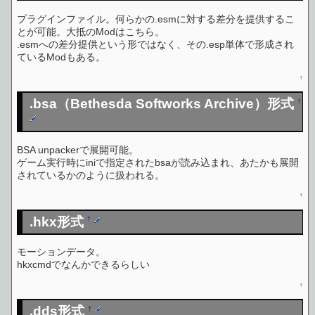
プラグインファイル。何らかの.esmに対する差分を提供するこ
とが可能。大抵のModはこちら。
.esmへの差分提供という形ではなく、その.esp単体で形成され
ているModもある。
↑
.bsa（Bethesda Softworks Archive）形式
†
BSA unpackerで展開可能。
ゲーム実行時にiniで指定されたbsaが読み込まれ、あたかも展開
されているかのように扱われる。
↑
.hkx形式
†
モーションデータ。
hkxcmdでなんかできるらしい
↑
.dds形式
†