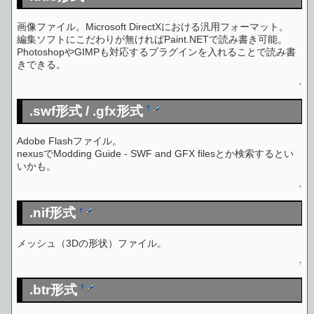
画像ファイル。Microsoft DirectXにおける汎用フォーマット。
編集ソフトにこだわりが無ければPaint.NETで読み書き可能。
PhotoshopやGIMPも対応するプラグインを入れることで読み書
きできる。
↑
.swf形式 / .gfx形式
†
Adobe Flashファイル。
nexusでModding Guide - SWF and GFX filesとか検索するとい
いかも。
↑
.nif形式
†
メッシュ（3Dの形状）ファイル。
↑
.btr形式
†