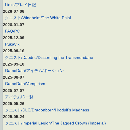
Links/プレイ日記
2026-07-06
クエスト/Windhelm/The White Phial
2026-01-07
FAQ/PC
2025-12-09
PukiWiki
2025-09-16
クエスト/Daedric/Discerning the Transmundane
2025-09-10
GameData/アイテム/ポーション
2025-08-07
GameData/Vampirism
2025-07-07
アイテムID一覧
2025-05-26
クエスト/DLC/Dragonborn/Hrodulf's Madness
2025-05-24
クエスト/Imperial Legion/The Jagged Crown (Imperial)