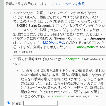
最新の5件を表示しています。
コメントページを参照
SKSEなどに対応しているプラグインがMODがなぜかここ
にばかり並んで、機能ごとにカテゴリで分類されていなく
て、このページは欲しいMODを見つけにくくなっています。
SKSEやScript Dragonに対応しているプラグインだからとい
って、スクリプト拡張そのものに関するプラグイン以外は、
無理にここにだけ載せる必要はないと思います。たとえばレ
ベルアップに関するMOD、
Skyrim - Community - Uncapper
はここではなくて、
MOD/システム
で紹介するのが相応しいと
思いますが。分類をよく考えて欲しい。 --
anonymous
2012-04
-10 (火) 08:09:59
両方に登録すれば良いのでは --
anonymous
2012-04-10 (火) 2
1:50:31
両方に同じ説明を編集すると、他の編集者が、新しい
MODの情報を追記する度に両方の記事を編集しなければ
ならない手間が増えて煩雑になりますね。どうしても両
方に記述したければ、こちら側の記事から、カテゴリ分
けされたページの節へのリンクだけを貼って、詳細な説
明は各カテゴリ分けされたページに記述するのが望まし
いところですね。 --
anonymous
2012-04-11 (水) 17:10:56
お名前: