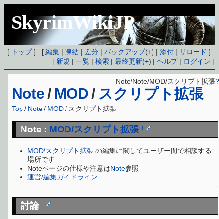
SkyrimWikiJP
[
トップ
] [
編集
|
凍結
|
差分
|
バックアップ
(
+
) |
添付
|
リロード
]
[
新規
|
一覧
|
検索
|
最終更新
(
+
) |
ヘルプ
|
ログイン
]
Note/Note/MOD/スクリプト拡張
?
Note
/
MOD
/
スクリプト拡張
Top
/
Note
/
MOD
/
スクリプト拡張
Note :
MOD/スクリプト拡張
†
MOD/スクリプト拡張
の編集に関してユーザー間で相談する
場所です
Noteページの仕様や注意は
Note
参照
運営/編集ガイドライン
↑
討論
†