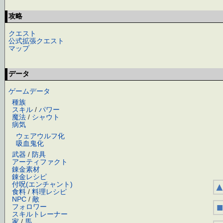
攻略
クエスト
公式拡張クエスト
マップ
データ
ゲームデータ
種族
スキル
/
パワー
魔法
/
シャウト
病気
ウェアウルフ化
吸血鬼化
武器
/
防具
アーティファクト
錬金素材
錬金レシピ
付呪(エンチャント)
食料
/
料理レシピ
NPC
/
敵
■
フォロワー
スキルトレーナー
家
/
馬