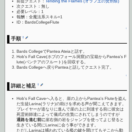
前提クエスト：
Tending the Flames (オラフ王の焚刑祭)
次クエスト：無し
必要レベル：1
報酬：全魔法系スキル+1
ID：BardsCollegeFlute
↑
手順
†
Bards CollegeでPantea Ateiaと話す。
Hob's Fall Cave(ホブのフォール洞窟)の宝箱からPantea's F
lute(パンテアのフルート)を回収する。
Bards Collegeへ戻りPanteaと話してクエスト完了。
↑
詳細と補足
†
Hob's Fall Caveへ入ると、崖の上からPantea's Fluteを盗ん
だ生徒Larina(ラリナ)の助けを求める声が聞こえてきます。
プレイヤーが道なりに進んで崖の上に到達する前に彼女は
死霊術師達によって儀式の生贄にされてしまうのですが
通路を進む前に
崖右側の岩をジャンプを使ってよじ登ると
生きている間にLarinaに会う事ができます。
ただしLarinaは捕われている檻の鍵を開けてもそこから動