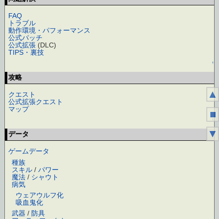
FAQ
トラブル
動作環境・パフォーマンス
公式パッチ
公式拡張
(DLC)
TIPS・裏技
↑
攻略
▲
クエスト
公式拡張クエスト
マップ
■
↑
▼
データ
ゲームデータ
種族
スキル
/
パワー
魔法
/
シャウト
病気
ウェアウルフ化
吸血鬼化
武器
/
防具