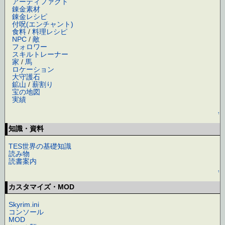
アーティファクト
錬金素材
錬金レシピ
付呪(エンチャント)
食料
/
料理レシピ
NPC
/
敵
フォロワー
スキルトレーナー
家
/
馬
ロケーション
大守護石
鉱山
/
薪割り
宝の地図
実績
↑
知識・資料
TES世界の基礎知識
読み物
読書案内
↑
カスタマイズ・MOD
Skyrim.ini
コンソール
MOD