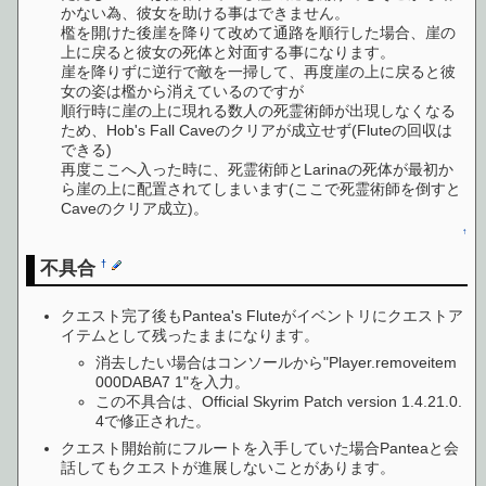
かない為、彼女を助ける事はできません。
檻を開けた後崖を降りて改めて通路を順行した場合、崖の
上に戻ると彼女の死体と対面する事になります。
崖を降りずに逆行で敵を一掃して、再度崖の上に戻ると彼
女の姿は檻から消えているのですが
順行時に崖の上に現れる数人の死霊術師が出現しなくなる
ため、Hob's Fall Caveのクリアが成立せず(Fluteの回収は
できる)
再度ここへ入った時に、死霊術師とLarinaの死体が最初か
ら崖の上に配置されてしまいます(ここで死霊術師を倒すと
Caveのクリア成立)。
↑
不具合
†
クエスト完了後もPantea's Fluteがイベントリにクエストア
イテムとして残ったままになります。
消去したい場合はコンソールから"Player.removeitem
000DABA7 1"を入力。
この不具合は、Official Skyrim Patch version 1.4.21.0.
4で修正された。
クエスト開始前にフルートを入手していた場合Panteaと会
話してもクエストが進展しないことがあります。