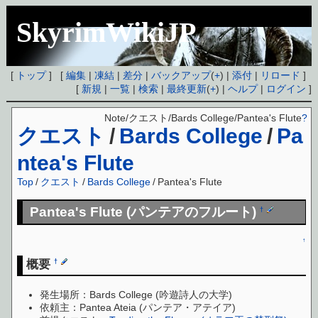
SkyrimWikiJP
[
トップ
] [
編集
|
凍結
|
差分
|
バックアップ
(
+
) |
添付
|
リロード
]
[
新規
|
一覧
|
検索
|
最終更新
(
+
) |
ヘルプ
|
ログイン
]
Note/クエスト/Bards College/Pantea's Flute
?
クエスト
/
Bards College
/
Pa
ntea's Flute
Top
/
クエスト
/
Bards College
/
Pantea's Flute
Pantea's Flute (パンテアのフルート)
†
↑
概要
†
発生場所：Bards College (吟遊詩人の大学)
依頼主：Pantea Ateia (パンテア・アテイア)