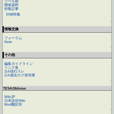
ツール類
開発資料
特集記事
ENB特集
↑
情報交換
フォーラム
Note
↑
その他
編集ガイドライン
リンク集
2ch現行スレ
2ch過去ログ保管庫
↑
TES4:Oblivion
WikiJP
日本語化Wiki
Mod翻訳所
↑