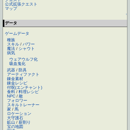
公式拡張クエスト
マップ
↑
データ
ゲームデータ
種族
スキル
/
パワー
魔法
/
シャウト
病気
ウェアウルフ化
吸血鬼化
武器
/
防具
アーティファクト
錬金素材
錬金レシピ
付呪(エンチャント)
食料
/
料理レシピ
NPC
/
敵
フォロワー
スキルトレーナー
家
/
馬
ロケーション
大守護石
鉱山
/
薪割り
宝の地図