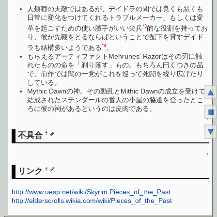
人類種の天敵ではあるが、デイドラの間では良くも悪くも
日常に変化をつけてくれるトラブルメーカー、もしくは変
*3
革を起こすための使い勝手がいい尖兵
的な役割を持ってお
り、彼が先鞭をとるならばということで配下を貸すデイド
*4
ラも結構多いようである
。
もらえるアーティファクトMehrunes' Razorはその刃に触
れたものの命を「剃り落す」もの。もちろん曰くつきの品
で、前作では闇の一党がこれを巡って死闘を繰り広げたり
している。
▲
Mythic Dawnの神。その動乱とMithic Dawnの成立を受けて
結成されたステンダールの番人の小屋の脇道を登ったとこ
ろに彼の祠があるというのは皮肉である。
■
↑
▼
不具合
†
↑
リンク
†
http://www.uesp.net/wiki/Skyrim:Pieces_of_the_Past
http://elderscrolls.wikia.com/wiki/Pieces_of_the_Past