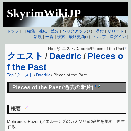
SkyrimWikiJP
[
トップ
] [
編集
|
凍結
|
差分
|
バックアップ
(
+
) |
添付
|
リロード
]
[
新規
|
一覧
|
検索
|
最終更新
(
+
) |
ヘルプ
|
ログイン
]
Note/クエスト/Daedric/Pieces of the Past
?
クエスト
/
Daedric
/
Pieces o
f the Past
Top
/
クエスト
/
Daedric
/
Pieces of the Past
Pieces of the Past (過去の断片)
†
↑
概要
†
Mehrunes' Razor (メエルーンズのカミソリ)の破片を集め、再生
する。