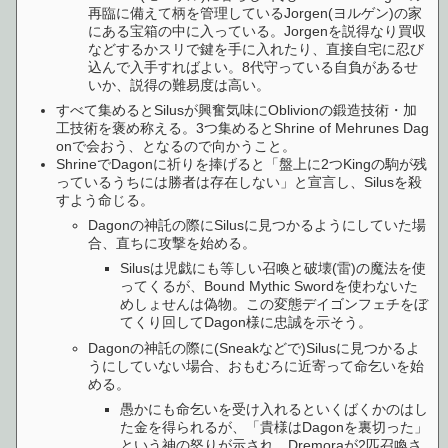
再臨に備えて柄を管理しているJorgen(ヨルゲン)の家
にある宝箱の中に入っている。Jorgenを説得なり買収
などするかスリで鍵を手に入れたり、直接自宅に忍び
込んで入手すればよい。8代守っている自負があるせ
いか、説得の難易度は高い。
すべて集めるとSilusが興奮気味にOblivionの鍛造技術・加
工技術を褒め称える。3つ集めるとShrine of Mehrunes Dag
onで会おう、となるので向かうこと。
ShrineでDagonに祈りを捧げると「盤上に2つKingの駒が残
っているうちには勝者は存在しない」と宣言し、Silusを殺
すよう命じる。
Dagonの神託の際にSilusに見つかるようにしていた場
合、直ちに攻撃を始める。
Silusは児戯にも等しい召喚と破壊(雷)の魔法を使
ってくるが、Bound Mythic Swordを使わないた
めしょせんは偽物。この変態デイゴンフェチをぼ
てくり回してDagon様に忠誠を示そう。
Dagonの神託の際に(Sneakなどで)Silusに見つかるよ
うにしていない場合、おもむろに近寄って命乞いを始
める。
愚かにも命乞いを受け入れるといくばくかのはし
た金を得られるが、「貴様はDagonを裏切った」
という神の怒りが示され、Dremoraが2匹召喚さ