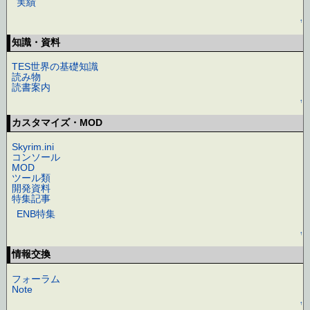
実績
↑
知識・資料
TES世界の基礎知識
読み物
読書案内
↑
カスタマイズ・MOD
Skyrim.ini
コンソール
MOD
ツール類
開発資料
特集記事
ENB特集
↑
情報交換
フォーラム
Note
↑