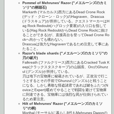
Pommel of Mehrunes' Razor ("メエルーンズのカミ
ソリ"の柄頭石)
Markarth (マルカルス)西方にあるDead Crone Rock
(デッド・クローン・ロック)のHagraven、Drascua
(ドラスキュア)が所持している。クエストマーカーはH
ag Rock Redoubt(ハグロック要塞)の入り口を指して
いる(Hag Rock RedoubtからDead Crone Rockに抜け
ることができる)が、直接高台を登ってDead Crone Ro
ckへ向かっても構わない。
Drascuaは強力なHagravenであるため注意して事にあ
たること。
Razor's blade shards ("メエルーンズのカミソリ"の
刃の破片)
Falkreath (ファルクリース)西方にあるCracked Tusk K
eep(クラックスタスクキープ)の山賊長、OrcのGhunz
ul (グンズル)が所持している。
刃は地下の宝物庫に秘蔵されているが、正攻法で行こ
うとするとその手前でGhunzul (グンズル)と戦うこと
になる。しかし勇敢な怪盗諸君であれば鍵をふたつ(N
oviceとExpert)暖めてやることで戦闘を避けて宝物庫
に到達できる。宝物庫には強烈な罠が仕掛けられてい
るため要注意。
Hilt of Mehrunes' Razor ("メエルーンズのカミソ
リ"の柄)
Morthal (モーサル)に暮らし8代もMehrunes Dagonの