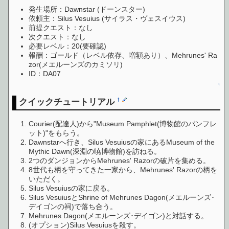
発生場所：Dawnstar (ドーンスター)
依頼主：Silus Vesuius (サイラス・ヴェスイウス)
前提クエスト：なし
次クエスト：なし
必要レベル：20(要確認)
報酬：ゴールド（レベル依存、増額あり）、Mehrunes' Ra
zor(メエルーンズのカミソリ)
ID：DA07
↑
クイックチュートリアル
†
Courier(配達人)から"Museum Pamphlet(博物館のパンフレ
ット)"をもらう。
Dawnstarへ行き、Silus Vesuiusの家にあるMuseum of the
Mythic Dawn(深淵の暁博物館)を訪ねる。
2つのダンジョンからMehrunes' Razorの破片を集める。
8世代も柄を守ってきた一家から、Mehrunes' Razorの柄を
いただく。
Silus Vesuiusの家に戻る。
Silus VesuiusとShrine of Mehrunes Dagon(メエルーンズ･
デイゴンの祠)で落ち合う。
Mehrunes Dagon(メエルーンズ･デイゴン)と対話する。
(オプション)Silus Vesuiusを殺す。