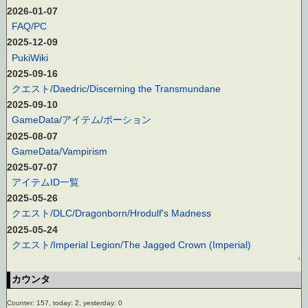
2026-01-07
FAQ/PC
2025-12-09
PukiWiki
2025-09-16
クエスト/Daedric/Discerning the Transmundane
2025-09-10
GameData/アイテム/ポーション
2025-08-07
GameData/Vampirism
2025-07-07
アイテムID一覧
2025-05-26
クエスト/DLC/Dragonborn/Hrodulf's Madness
2025-05-24
クエスト/Imperial Legion/The Jagged Crown (Imperial)
↑
カウンタ
Counter: 157, today: 2, yesterday: 0