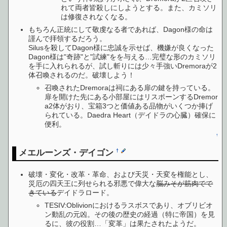
れて両者皆殺しにしようとする。また、カミソリ
は修復されなくなる。
もちろん正統にして敬虔なる者であれば、Dagon様の命は
謹んで拝領するだろう。
Silusを殺してDagon様に忠誠を示せば、機嫌が良くなった
Dagon様は"奇跡"と"試練"をを与える…完璧な形のカミソリ
を手に入れられるが、試し斬りには少々手強いDremoraが2
体召喚されるのだ。破壊しよう！
召喚されたDremoraは祠にある扉の鍵を持っている。
扉を開けた先にある小部屋にはリスポーンするDremor
a2体がおり、宝箱3つと価値ある品物がいくつか捧げ
られている。Daedra Heart（デイドラの心臓）確保に
便利。
↑
メエルーンズ・デイゴン
†
破壊・変化・改革・革命、および天災・天変を権能とし、
災厄の四天王に列せられる邪悪で偉大な
脳みそが筋肉でで
きている
デイドラロード。
TESIV:Oblivionにおけるラスボスであり、オブリビオ
ン動乱の元凶。その後の歴史の経過（特に帝国）を見
るに、彼の役割…「変革」は果たされたようだ。