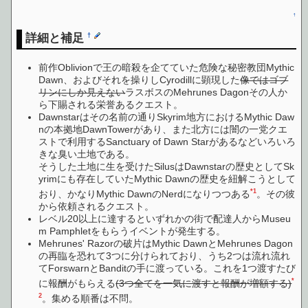
↑
詳細と補足
†
前作Oblivionで王の暗殺を企てていた危険な秘密教団Mythic
Dawn、およびそれを操りしCyrodillに顕現した
像ではゴブ
リンにしか見えない
ラスボスのMehrunes Dagonその人か
ら下賜される栄誉あるクエスト。
Dawnstarはその名前の通りSkyrim地方におけるMythic Daw
nの本拠地DawnTowerがあり、また北方には闇の一党クエ
ストで利用するSanctuary of Dawn Starがあるなどいろいろ
きな臭い土地である。
そうした土地に生を受けたSilusはDawnstarの歴史としてSk
yrimにも存在していたMythic Dawnの歴史を紐解こうとして
*1
おり、かなりMythic DawnのNerdになりつつある
。その彼
から依頼されるクエスト。
レベル20以上に達するといずれかの街で配達人からMuseu
m Pamphletをもらうイベントが発生する。
Mehrunes' Razorの破片はMythic DawnとMehrunes Dagon
の再臨を恐れて3つに分けられており、うち2つは流れ流れ
てForswarnとBanditの手に渡っている。これを1つ渡すたび
*
に報酬がもらえる
(3つ全てを一気に渡すと報酬が増額する)
2
。集める順番は不問。