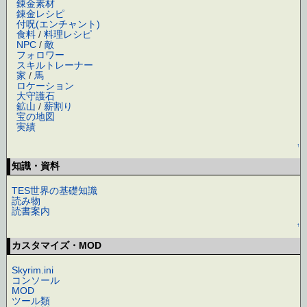
錬金素材
錬金レシピ
付呪(エンチャント)
食料
/
料理レシピ
NPC
/
敵
フォロワー
スキルトレーナー
家
/
馬
ロケーション
大守護石
鉱山
/
薪割り
宝の地図
実績
↑
知識・資料
TES世界の基礎知識
読み物
読書案内
↑
カスタマイズ・MOD
Skyrim.ini
コンソール
MOD
ツール類