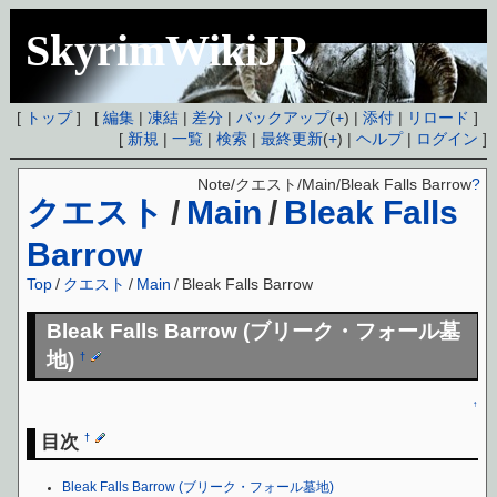
SkyrimWikiJP
[
トップ
] [
編集
|
凍結
|
差分
|
バックアップ
(
+
) |
添付
|
リロード
]
[
新規
|
一覧
|
検索
|
最終更新
(
+
) |
ヘルプ
|
ログイン
]
Note/クエスト/Main/Bleak Falls Barrow
?
クエスト
/
Main
/
Bleak Falls
Barrow
Top
/
クエスト
/
Main
/
Bleak Falls Barrow
Bleak Falls Barrow (ブリーク・フォール墓
地)
†
↑
目次
†
Bleak Falls Barrow (ブリーク・フォール墓地)