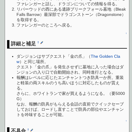
ファレンガーと話し、ドラゴンについての情報を得る。
リバーウッドの西にある遺跡ブリークフォール墓地（Bleak
Falls Barrow）最深部でドラゴンストーン（Dragonstone）
を取得する。
ファレンガーのところへ戻る。
↑
詳細と補足
†
ダンジョンはサブクエスト「金の爪」（
The Golden Cla
w
）と同じ場所。
クエスト「金の爪」を発生させずに墓地に入った場合はダ
ンジョンの入り口で自動開始され、同時進行となる。
報酬はレベルに応じたエンチャントつき防具一か所。重装
と軽装の両スキルのうち高いほうに対応したものが貰え
る。
さらに、ホワイトランで家が買えるようになる。（要5000
G）
なお、報酬の防具がもらえる会話の直前でクイックセーブ
しておけば、ロードし直すことで防具の部位やエンチャン
トを吟味することが可能。
↑
不具合
†