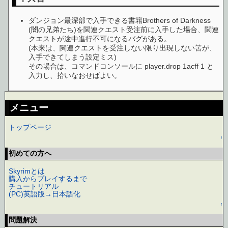
ダンジョン最深部で入手できる書籍Brothers of Darkness
(闇の兄弟たち)を関連クエスト受注前に入手した場合、関連
クエストが途中進行不可になるバグがある。
(本来は、関連クエストを受注しない限り出現しない筈が、
入手できてしまう設定ミス)
その場合は、コマンドコンソールに player.drop 1acff 1 と
入力し、拾いなおせばよい。
メニュー
トップページ
↑
初めての方へ
Skyrimとは
購入からプレイするまで
チュートリアル
(PC)英語版→日本語化
↑
問題解決