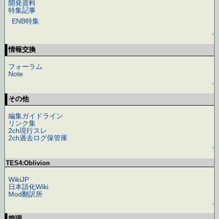
開発資料
特集記事
ENB特集
↑
情報交換
フォーラム
Note
↑
その他
編集ガイドライン
リンク集
2ch現行スレ
2ch過去ログ保管庫
↑
TES4:Oblivion
WikiJP
日本語化Wiki
Mod翻訳所
↑
管理