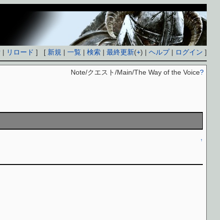
付
|
リロード
] [
新規
|
一覧
|
検索
|
最終更新
(
+
) |
ヘルプ
|
ログイン
]
Note/クエスト/Main/The Way of the Voice
?
↑