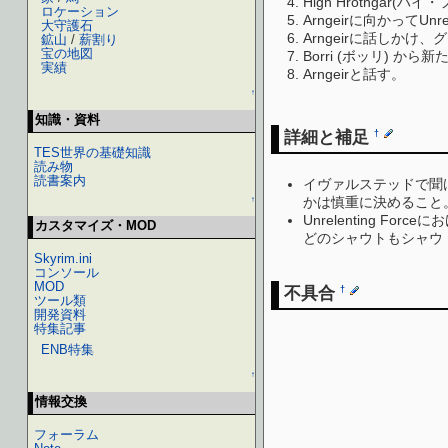
High Hrothgar
ロケーション
Arngeirに向かってUnr
大守護石
Arngeirに話しかけ
鉱山
/
薪割り
宝の地図
Borri (ボッリ) か
実績
Arngeirと話す。
↑
知識・資料
詳細と補足
†
TES世界の基礎知識
読み物
読書案内
イヴァルステッドで聞
かは慎重に決めること
↑
Unrelenting 
カスタマイズ・MOD
どのシャウトもシャウ
Skyrim.ini
コンソール
MOD
不具合
†
ツール類
開発資料
特集記事
ENB特集
↑
情報交換
フォーラム