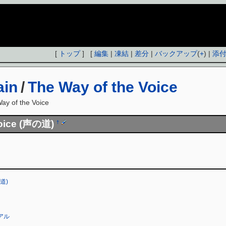
[
トップ
] [
編集
|
凍結
|
差分
|
バックアップ
(
+
) |
添
ain
/
The Way of the Voice
ay of the Voice
Voice (声の道)
†
の道)
アル