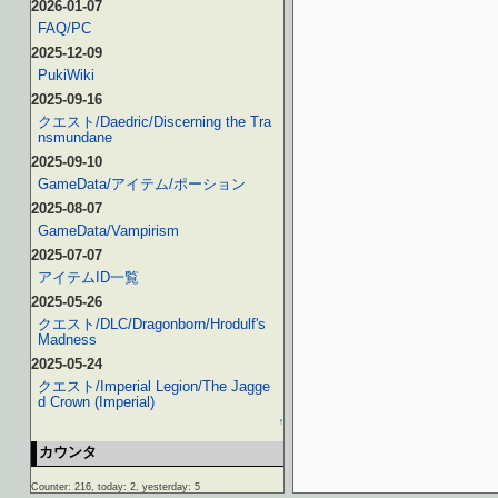
2026-01-07
FAQ/PC
2025-12-09
PukiWiki
2025-09-16
クエスト/Daedric/Discerning the Tra
nsmundane
2025-09-10
GameData/アイテム/ポーション
2025-08-07
GameData/Vampirism
2025-07-07
アイテムID一覧
2025-05-26
クエスト/DLC/Dragonborn/Hrodulf's
Madness
2025-05-24
クエスト/Imperial Legion/The Jagge
d Crown (Imperial)
↑
カウンタ
Counter: 216, today: 2, yesterday: 5