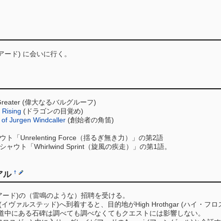
イビアード) に会いに行く。
e Greater (偉大なるバルグルーフ)
 Rising
(ドラゴンの目覚め)
of Jurgen Windcaller
(創始者の角笛)
「Unrelenting Force（揺るぎ無き力）」の第2語
ャウト「Whirlwind Sprint（旋風の疾走）」の第1語。
アル
†
レイビアード)の（雷鳴のような）招聘を受ける。
ad(イヴァルステッド)へ到着すると、目的地がHigh Hrothgar (ハイ・フ
道中にある石碑は調べても調べなくてもクエストには影響しない。