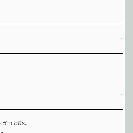
↑
↑
↑
ロスガー) と変化。