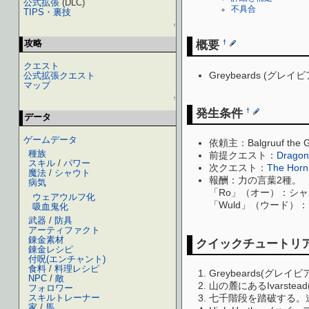
公式拡張
(DLC)
不具合
TIPS・裏技
↑
概要
攻略
†
クエスト
Greybeards (グレ
公式拡張クエスト
マップ
↑
発生条件
†
データ
ゲームデータ
依頼主：Balgruuf th
種族
前提クエスト：
Dragon
スキル
/
パワー
次クエスト：
The Horn 
魔法
/
シャウト
報酬：力の言葉2種。
病気
「Ro」（オー）：シャウト
ウェアウルフ化
「Wuld」（ウード）：シ
吸血鬼化
武器
/
防具
アーティファクト
錬金素材
クイックチュートリ
錬金レシピ
付呪(エンチャント)
食料
/
料理レシピ
Greybeards(グ
NPC
/
敵
山の麓にあるIvarste
フォロワー
七千階段を踏破する。
スキルトレーナー
家
/
馬