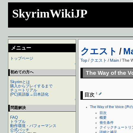
SkyrimWikiJP
メニュー
クエスト
/
M
トップページ
Top
/
クエスト
/
Main
/
The W
↑
初めての方へ
The Way of the 
Skyrimとは
購入からプレイするまで
チュートリアル
目次
(PC)英語版→日本語化
†
↑
The Way of the Voice (声
問題解決
目次
FAQ
概要
トラブル
発生条件
動作環境・パフォーマンス
クイックチュートリ
公式パッチ
詳細と補足