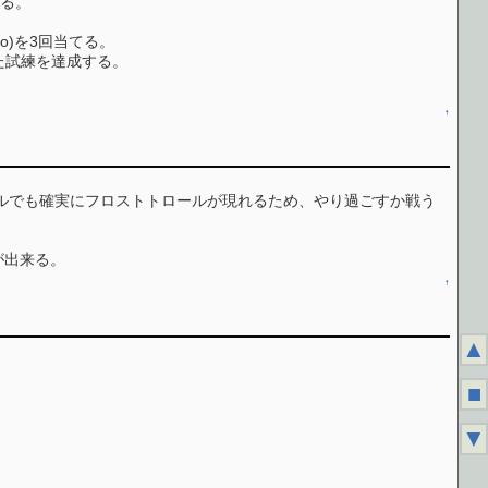
する。
o)を3回当てる。
せられた試練を達成する。
↑
ルでも確実にフロストトロールが現れるため、やり過ごすか戦う
が出来る。
↑
▲
■
▼