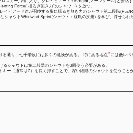
(ハイ・フロスガー) 内に入り、グレイビアードのArngeir(アーンゲール)と会話
elenting Force("揺るぎ無き力"のシャウト) を放つ。
、グレイビアード達が召喚する影に揺るぎ無き力のシャウト第二段階(Fus/R
ら新たなシャウトWhirlwind Sprint(シャウト：旋風の疾走) を学び、課
*1
ける通り、七千階段には多くの危険がある。 特にある地点
には低レベ
。
Forceにおけるシャウトは第二段階のシャウトを3回使う必要がある。
トキー（通常はZ）を長く押すことで、深い段階のシャウトを使うこと