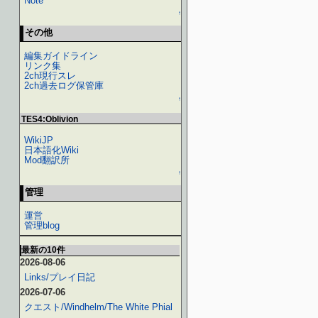
Note
↑
その他
編集ガイドライン
リンク集
2ch現行スレ
2ch過去ログ保管庫
↑
TES4:Oblivion
WikiJP
日本語化Wiki
Mod翻訳所
↑
管理
運営
管理blog
最新の10件
2026-08-06
Links/プレイ日記
2026-07-06
クエスト/Windhelm/The White Phial