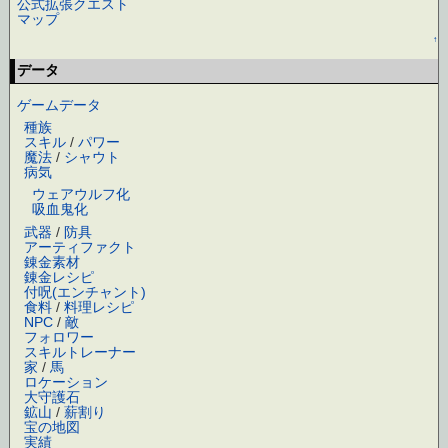
公式拡張クエスト
マップ
↑
データ
ゲームデータ
種族
スキル
/
パワー
魔法
/
シャウト
病気
ウェアウルフ化
吸血鬼化
武器
/
防具
アーティファクト
錬金素材
錬金レシピ
付呪(エンチャント)
食料
/
料理レシピ
NPC
/
敵
フォロワー
スキルトレーナー
家
/
馬
ロケーション
大守護石
鉱山
/
薪割り
宝の地図
実績