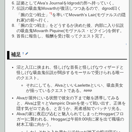
証拠としてAlva's JournalをIdgrodの所へ持っていく。
伝説の吸血鬼Movarthが復活しつつあるので、dgrod曰く
*1
「腕の立つ戦士」
を率いてMovarth's Lair(モヴァルスの隠
れ家)の前へ行く。
「腕の立つ戦士」をどうするか決めた後、内部に入り伝説
の吸血鬼Movarth Piquine(モヴァルス・ピクイン)を倒す。
首長に報告し、報酬を受け取ってクエスト完了。
↑
補足
†
沼と入江に挟まれ、怪しげな首長と怪しげなウィザードと
怪しげな吸血鬼伝説が闊歩するモーサルで受けられる唯一
のクエスト。
それにしても、AlvaといいLaeletteといい、吸血美女
が揃っているクエストである。
ﾊｧﾊｧ
Alvaが屋外にいる状態で彼女の下まで敵を誘導してみる
と、Alvaは堂々とVampiric Drainを使って戦い出す。正体を
隠す気ゼロである。と言うか、死者感知でバッチリ光る。
Alvaの家に夜忍び込むと魅入られてしまったHroggar(フロ
ガー)に襲われる。Hroggarは午前8:00頃に家を出て職場の
材木工場に向かう。
しかしそれと入れ替わりでAlvaが地下の棺で寝てい