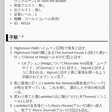
ヴンクローン) or Sorli the Builder
前提クエスト：無し
次クエスト：無し
必要レベル：1
報酬：ゴールド (レベル依存)
ID：MS14
↑
手順
†
Highmoon Hall(ハイムーン広間)で首長と話す。
Highmoon Hallの隣にあるThe burned house１(焼けた家)へ
行ってGhost of Helgi(ヘルギの亡霊)と話す。
(オプション)HelgiについてMoorside Inn(宿屋「ムーア
サイド」)のJonna(ジョナ)に話すと、Idgrodと話すよ
うに言われる。Idgrodと話すと夜に墓地を調べるよう
示唆されてオプション完了。
夜に墓地に行くとLaelette the Vampire(吸血鬼のラレッテ)
が棺を見守っている。これを倒し、露出した子供の棺を調
べる。
変わり果てた妻Laeletteの元に駆けつけた夫Thonnir(ソンニ
ール)と話す。
Laeletteの女友達だったAlva's House(アルバの家)へ侵入
し、地下で Alva's Journal(アルバの日記)を読む。