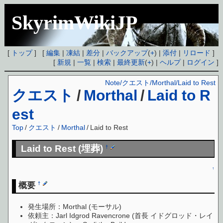
SkyrimWikiJP
[
トップ
] [
編集
|
凍結
|
差分
|
バックアップ
(
+
) |
添付
|
リロード
]
[
新規
|
一覧
|
検索
|
最終更新
(
+
) |
ヘルプ
|
ログイン
]
Note/クエスト/Morthal/Laid to Rest
クエスト
/
Morthal
/
Laid to R
est
Top
/
クエスト
/
Morthal
/
Laid to Rest
Laid to Rest (埋葬)
†
↑
概要
†
発生場所：Morthal (モーサル)
依頼主：Jarl Idgrod Ravencrone (首長 イドグロッド・レイ