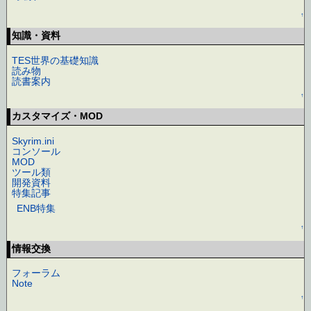
↑
知識・資料
TES世界の基礎知識
読み物
読書案内
↑
カスタマイズ・MOD
Skyrim.ini
コンソール
MOD
ツール類
開発資料
特集記事
ENB特集
↑
情報交換
フォーラム
Note
↑