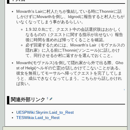
Movarth's Lairに村人たちが集結している時にThonnirに話
しかけずにMovarthを倒し、Idgrodに報告すると村人たちが
いなくなってしまう事があるらしい。
1.9.32.0.8にて、クエスト中の会話選択肢はおかしく
なるものの（クエストに関する指示が出せない）報告
後に時間を進めれば帰ってくることを確認。
必ず回避するためには、Movarth's Lair（モヴァルスの
隠れ家）に入る前にThonnir(ソンニール)に話しかけ
て、同行させるか村に返すかを選んでおくこと。
Movarth(モヴァルス)を倒して隠れ家から外で出る際、Gho
st of Helgi(ヘルギの亡霊)が話しかけてこないことがある。
彼女を無視してモーサルへ帰ってクエストを完了してしま
うと、成仏できなくなってしまう。こちらから話しかけれ
ば良い。
↑
関連外部リンク
†
UESPWiki:Skyrim:Laid_to_Rest
TESWikia:Laid_to_Rest