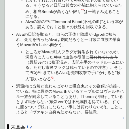
る。そうなると日記は彼女の小脇に抱えられているた
*2
め、相当Sneakが高くない限り
は一戦まみえること
になる。
Alvaの家の中に"Immortal Blood(不死の血)"という本が
ある。読んでおくと後々の伏線を回収できる。
Alvaの日記を取ると、自らの正体と陰謀がIdgrodに知ら
れ、死期を悟ったAlvaは昼間だろうと一目散に血族の巣食
うMovarth's Lairへ向かう。
ところがAlvaの町人フラグが解消されていないのか、
洞窟内に入ったAlvaは血族や従僕に
襲われてしまう
（最新verでは修正済み。広間左手のベッドルームにい
る。ただし市民フラグは残っているので注意）。そし
てPCが生きているAlvaを先制攻撃で手にかけると"殺
*3
人"扱いとなる
。
洞窟内は当然と言わんばかりに吸血鬼とその従僕が彷徨っ
ている。特に最奥のMovarthがいるテーブルにはヴォルキハ
ル一族が同席していることもあり、Thonnirが同行している
とまず
助からない
(最新verでは不死属性を得ている。すぐ
に膝をついて戦力にならない事には変わりないが)。ことに
よるとドヴァキン自身も助からない。要注意。
↑
不具合
†