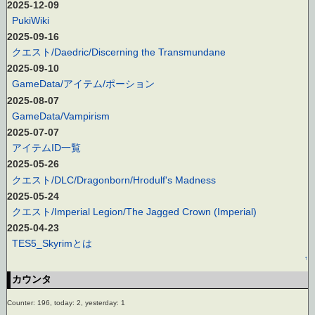
2025-12-09
PukiWiki
2025-09-16
クエスト/Daedric/Discerning the Transmundane
2025-09-10
GameData/アイテム/ポーション
2025-08-07
GameData/Vampirism
2025-07-07
アイテムID一覧
2025-05-26
クエスト/DLC/Dragonborn/Hrodulf's Madness
2025-05-24
クエスト/Imperial Legion/The Jagged Crown (Imperial)
2025-04-23
TES5_Skyrimとは
↑
カウンタ
Counter: 196, today: 2, yesterday: 1