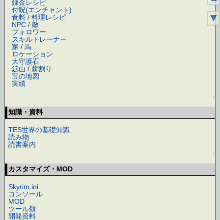
錬金レシピ
付呪(エンチャント)
▼
食料
/
料理レシピ
NPC
/
敵
フォロワー
スキルトレーナー
家
/
馬
ロケーション
大守護石
鉱山
/
薪割り
宝の地図
実績
↑
知識・資料
TES世界の基礎知識
読み物
読書案内
↑
カスタマイズ・MOD
Skyrim.ini
コンソール
MOD
ツール類
開発資料