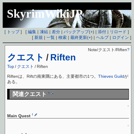
SkyrimWikiJP
[
トップ
] [
編集
|
凍結
|
差分
|
バックアップ
(
+
) |
添付
|
リロード
]
[
新規
|
一覧
|
検索
|
最終更新
(
+
) |
ヘルプ
|
ログイン
]
Note/クエスト/Riften
?
クエスト
/
Riften
Top
/
クエスト
/
Riften
Riftenは、Riftの南東隅にある、主要都市の1つ。
Thieves Guild
が
ある。
関連クエスト
†
↑
†
Main Quest
↑