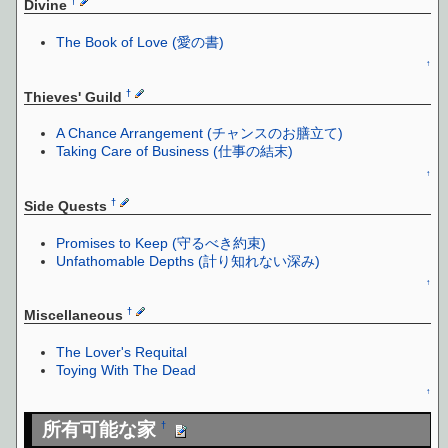
†
Divine
The Book of Love (愛の書)
↑
†
Thieves' Guild
A Chance Arrangement (チャンスのお膳立て)
Taking Care of Business (仕事の結末)
↑
†
Side Quests
Promises to Keep (守るべき約束)
Unfathomable Depths (計り知れない深み)
↑
†
Miscellaneous
The Lover's Requital
Toying With The Dead
↑
所有可能な家
†