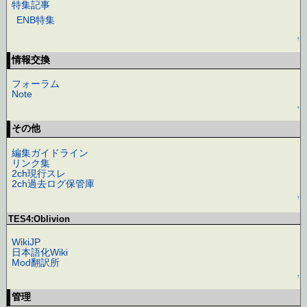
特集記事
ENB特集
↑
情報交換
フォーラム
Note
↑
その他
編集ガイドライン
リンク集
2ch現行スレ
2ch過去ログ保管庫
↑
TES4:Oblivion
WikiJP
日本語化Wiki
Mod翻訳所
↑
管理